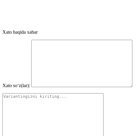
Xato haqida xabar
Xato so‘z(lar):