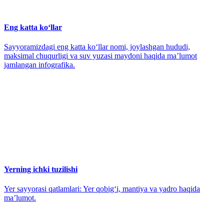
Eng katta koʻllar
Sayyoramizdagi eng katta koʻllar nomi, joylashgan hududi,
maksimal chuqurligi va suv yuzasi maydoni haqida maʼlumot
jamlangan infografika.
Yerning ichki tuzilishi
Yer sayyorasi qatlamlari: Yer qobigʻi, mantiya va yadro haqida
maʼlumot.