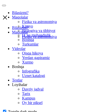
Bilasizmi?
Maqolalar
Fizika va astronomiya
Kimyo
Bilasizmi?
Biologiya va tibbiyot
Maqolalar
IT va muhandislik
Fizika va astronomiya
Boshqa
Turkumlar
Videolar
Qisqa hikoya
Yerdan gapiramiz
Xurmo
Boshqa
Infografika
Uznet katalogi
Testlar
Loyihalar
Davriy jadval
Tarix
Kampus
Oy bir piksel
Toggle dark mode