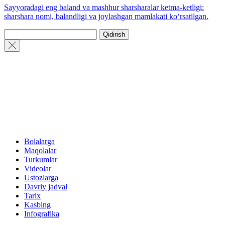
Sayyoradagi eng baland va mashhur sharsharalar ketma-ketligi:
sharshara nomi, balandligi va joylashgan mamlakati koʻrsatilgan.
Qidirish
Bolalarga
Maqolalar
Turkumlar
Videolar
Ustozlarga
Davriy jadval
Tarix
Kasbing
Infografika