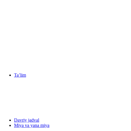
Ta’lim
Davriy jadval
Miya va yana miya