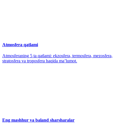
Atmosfera qatlami
Atmosferaning 5 ta qatlami: ekzosfera, termosfera, mezosfera,
stratosfera va troposfera haqida maʼlumot.
Eng mashhur va baland sharsharalar