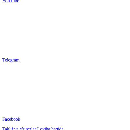
YouTube
Telegram
Facebook
Taklif va e’tirozlar
Loyiha haqida