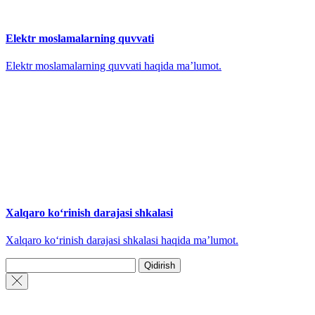
Elektr moslamalarning quvvati
Elektr moslamalarning quvvati haqida maʼlumot.
Xalqaro koʻrinish darajasi shkalasi
Xalqaro koʻrinish darajasi shkalasi haqida maʼlumot.
Qidirish