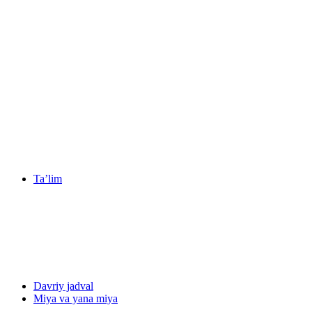
Ta’lim
Davriy jadval
Miya va yana miya