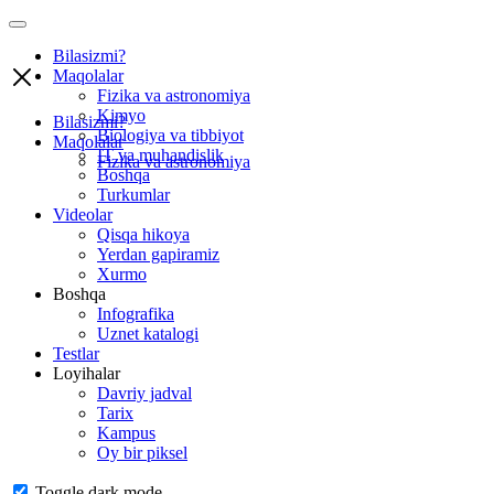
Bilasizmi?
Maqolalar
Fizika va astronomiya
Kimyo
Bilasizmi?
Biologiya va tibbiyot
Maqolalar
IT va muhandislik
Fizika va astronomiya
Boshqa
Turkumlar
Videolar
Qisqa hikoya
Yerdan gapiramiz
Xurmo
Boshqa
Infografika
Uznet katalogi
Testlar
Loyihalar
Davriy jadval
Tarix
Kampus
Oy bir piksel
Toggle dark mode