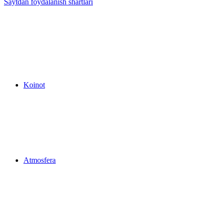
Saytdan foydalanish shartlari
Koinot
Atmosfera