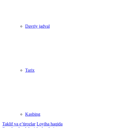
Davriy jadval
Tarix
Kasbing
Taklif va e’tirozlar
Loyiha haqida