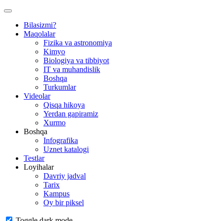
Bilasizmi?
Maqolalar
Fizika va astronomiya
Kimyo
Biologiya va tibbiyot
IT va muhandislik
Boshqa
Turkumlar
Videolar
Qisqa hikoya
Yerdan gapiramiz
Xurmo
Boshqa
Infografika
Uznet katalogi
Testlar
Loyihalar
Davriy jadval
Tarix
Kampus
Oy bir piksel
Toggle dark mode