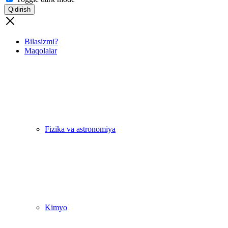
Qidirish
Bilasizmi?
Maqolalar
Fizika va astronomiya
Kimyo