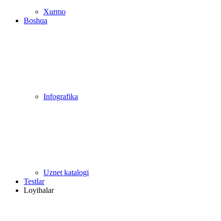
Xurmo
Boshqa
Infografika
Uznet katalogi
Testlar
Loyihalar