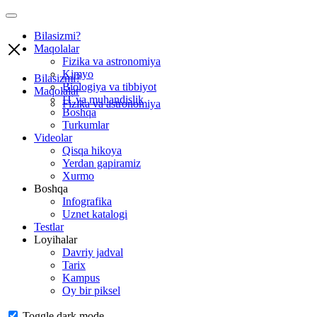
Bilasizmi?
Maqolalar
Fizika va astronomiya
Kimyo
Bilasizmi?
Biologiya va tibbiyot
Maqolalar
IT va muhandislik
Fizika va astronomiya
Boshqa
Turkumlar
Videolar
Qisqa hikoya
Yerdan gapiramiz
Xurmo
Boshqa
Infografika
Uznet katalogi
Testlar
Loyihalar
Davriy jadval
Tarix
Kampus
Oy bir piksel
Toggle dark mode