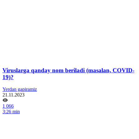
Viruslarga qanday nom beriladi (masalan, COVID-
19)?
Yerdan gapiramiz
21.11.2023
1 066
3:26 min