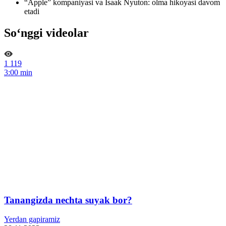
“Apple” kompaniyasi va Isaak Nyuton: olma hikoyasi davom
etadi
So‘nggi videolar
1 119
3:00 min
Tanangizda nechta suyak bor?
Yerdan gapiramiz