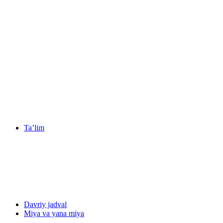
Ta’lim
Davriy jadval
Miya va yana miya