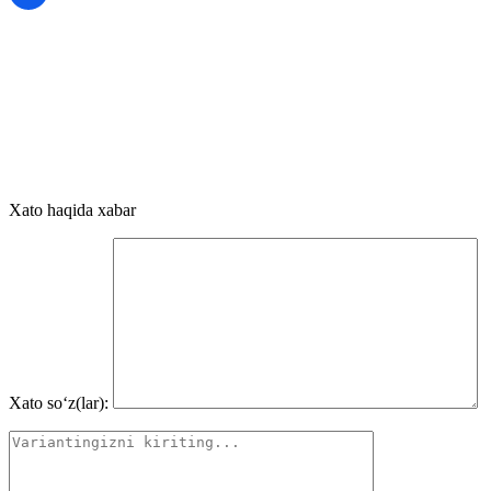
Xato haqida xabar
Xato so‘z(lar):