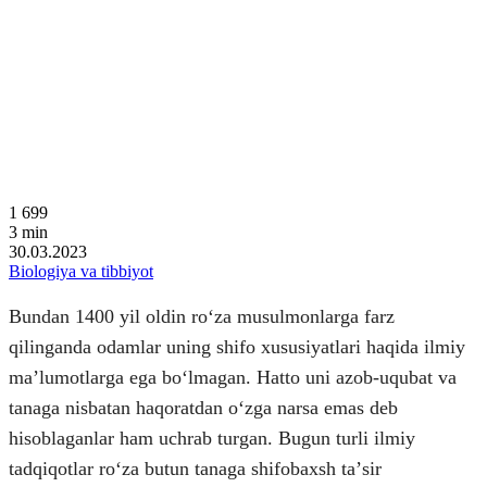
1 699
3
min
30.03.2023
Biologiya va tibbiyot
Bundan 1400 yil oldin roʻza musulmonlarga farz
qilinganda odamlar uning shifo xususiyatlari haqida ilmiy
maʼlumotlarga ega boʻlmagan. Hatto uni azob-uqubat va
tanaga nisbatan haqoratdan oʻzga narsa emas deb
hisoblaganlar ham uchrab turgan. Bugun turli ilmiy
tadqiqotlar roʻza butun tanaga shifobaxsh taʼsir