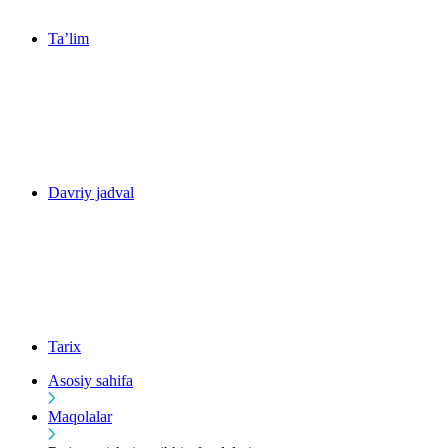
Ta’lim
Davriy jadval
Tarix
Asosiy sahifa
Maqolalar