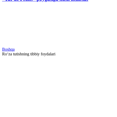
Boshqa
Ro‘za tutishning tibbiy foydalari