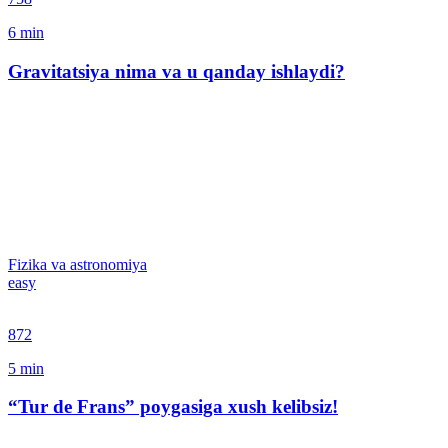
6
min
Gravitatsiya nima va u qanday ishlaydi?
Fizika va astronomiya
easy
872
5
min
“Tur de Frans” poygasiga xush kelibsiz!