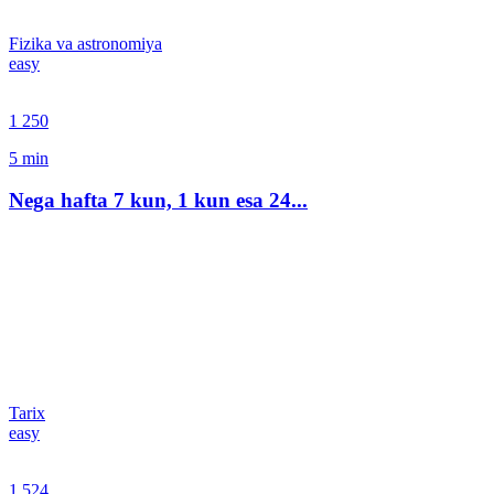
Fizika va astronomiya
easy
1 250
5
min
Nega hafta 7 kun, 1 kun esa 24...
Tarix
easy
1 524