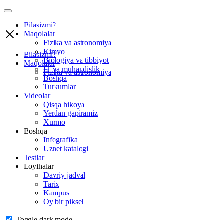
Bilasizmi?
Maqolalar
Fizika va astronomiya
Kimyo
Bilasizmi?
Biologiya va tibbiyot
Maqolalar
IT va muhandislik
Fizika va astronomiya
Boshqa
Turkumlar
Videolar
Qisqa hikoya
Yerdan gapiramiz
Xurmo
Boshqa
Infografika
Uznet katalogi
Testlar
Loyihalar
Davriy jadval
Tarix
Kampus
Oy bir piksel
Toggle dark mode