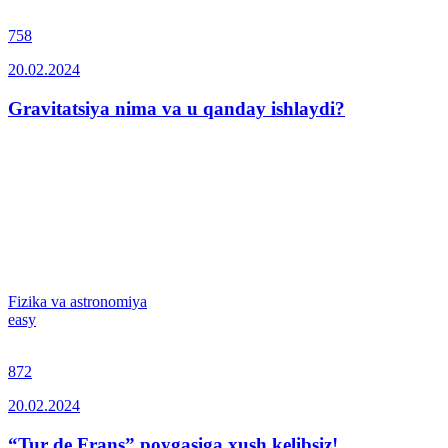
758
20.02.2024
Gravitatsiya nima va u qanday ishlaydi?
Fizika va astronomiya
easy
872
20.02.2024
“Tur de Frans” poygasiga xush kelibsiz!