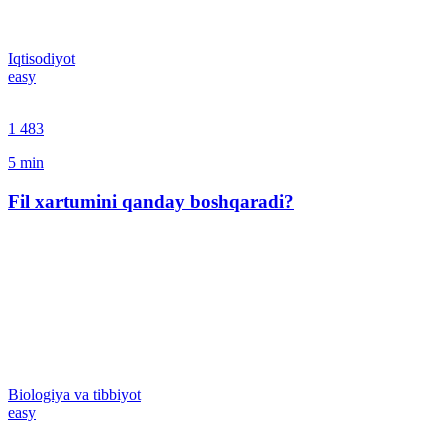
Iqtisodiyot
easy
1 483
5
min
Fil xartumini qanday boshqaradi?
Biologiya va tibbiyot
easy