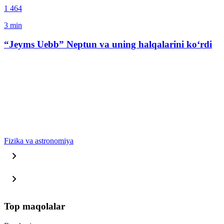
1 464
3
min
“Jeyms Uebb” Neptun va uning halqalarini ko‘rdi
Fizika va astronomiya
Top maqolalar