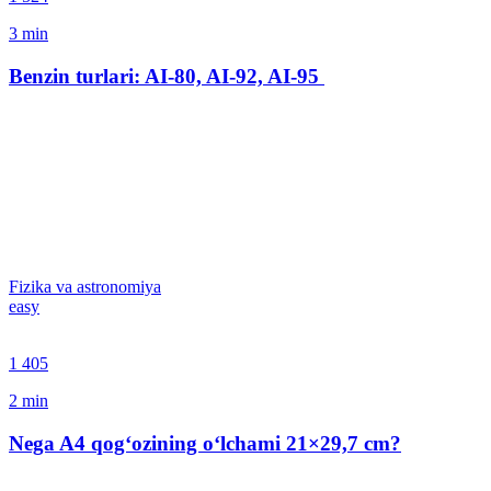
3
min
Benzin turlari: AI-80, AI-92, AI-95
Fizika va astronomiya
easy
1 405
2
min
Nega A4 qog‘ozining o‘lchami 21×29,7 сm?