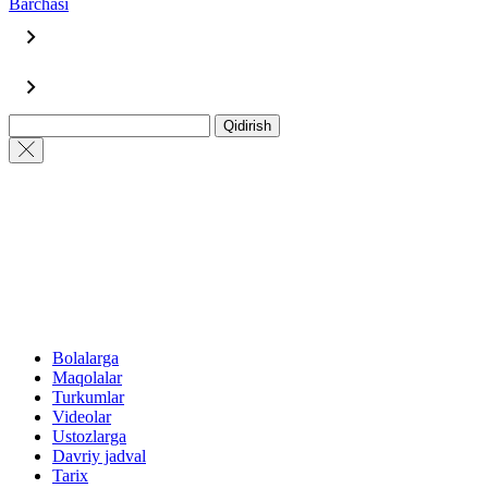
Barchasi
Qidirish
Bolalarga
Maqolalar
Turkumlar
Videolar
Ustozlarga
Davriy jadval
Tarix