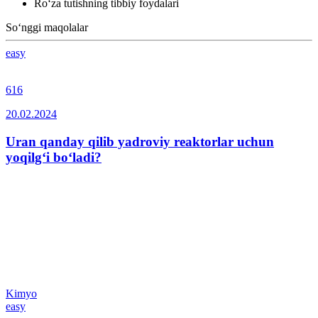
Ro‘za tutishning tibbiy foydalari
So‘nggi maqolalar
easy
616
20.02.2024
Uran qanday qilib yadroviy reaktorlar uchun
yoqilg‘i bo‘ladi?
Kimyo
easy