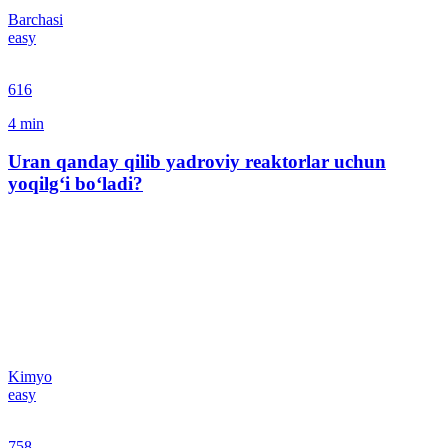
Barchasi
easy
616
4
min
Uran qanday qilib yadroviy reaktorlar uchun
yoqilg‘i bo‘ladi?
Kimyo
easy
758