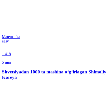
Matematika
easy
1 418
5
min
Shvetsiyadan 1000 ta mashina o‘g‘irlagan Shimoliy
Koreya