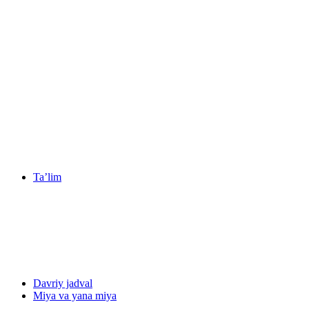
Ta’lim
Davriy jadval
Miya va yana miya