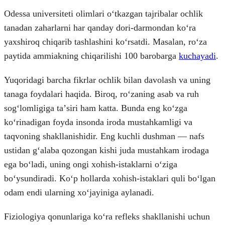
Odessa universiteti olimlari oʻtkazgan tajribalar ochlik
tanadan zaharlarni har qanday dori-darmondan koʻra
yaxshiroq chiqarib tashlashini koʻrsatdi. Masalan, roʻza
paytida ammiakning chiqarilishi 100 barobarga
kuchayadi
.
Yuqoridagi barcha fikrlar ochlik bilan davolash va uning
tanaga foydalari haqida. Biroq, roʻzaning asab va ruh
sogʻlomligiga taʼsiri ham katta. Bunda eng koʻzga
koʻrinadigan foyda insonda iroda mustahkamligi va
taqvoning shakllanishidir. Eng kuchli dushman — nafs
ustidan gʻalaba qozongan kishi juda mustahkam irodaga
ega boʻladi, uning ongi xohish-istaklarni oʻziga
boʻysundiradi. Koʻp hollarda xohish-istaklari quli boʻlgan
odam endi ularning xoʻjayiniga aylanadi.
Fiziologiya qonunlariga koʻra refleks shakllanishi uchun