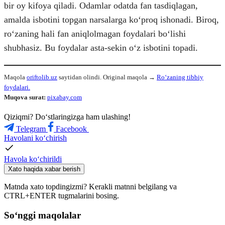
bir oy kifoya qiladi. Odamlar odatda fan tasdiqlagan,
amalda isbotini topgan narsalarga koʻproq ishonadi. Biroq,
roʻzaning hali fan aniqlolmagan foydalari boʻlishi
shubhasiz. Bu foydalar asta-sekin oʻz isbotini topadi.
Maqola
oriftolib.uz
saytidan olindi. Original maqola →
Roʻzaning tibbiy
foydalari.
Muqova surat:
pixabay.com
Qiziqmi? Doʻstlaringizga ham ulashing!
Telegram
Facebook
Havolani ko‘chirish
Havola ko‘chirildi
Xato haqida xabar berish
Matnda xato topdingizmi? Kerakli matnni belgilang va
CTRL+ENTER tugmalarini bosing.
So‘nggi maqolalar