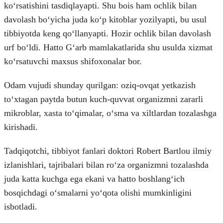
koʻrsatishini tasdiqlayapti. Shu bois ham ochlik bilan
davolash boʻyicha juda koʻp kitoblar yozilyapti, bu usul
tibbiyotda keng qoʻllanyapti. Hozir ochlik bilan davolash
urf boʻldi. Hatto Gʻarb mamlakatlarida shu usulda xizmat
koʻrsatuvchi maxsus shifoxonalar bor.
Odam vujudi shunday qurilgan: oziq-ovqat yetkazish
toʻxtagan paytda butun kuch-quvvat organizmni zararli
mikroblar, xasta toʻqimalar, oʻsma va xiltlardan tozalashga
kirishadi.
Tadqiqotchi, tibbiyot fanlari doktori Robert Bartlou ilmiy
izlanishlari, tajribalari bilan roʻza organizmni tozalashda
juda katta kuchga ega ekani va hatto boshlangʻich
bosqichdagi oʻsmalarni yoʻqota olishi mumkinligini
isbotladi.