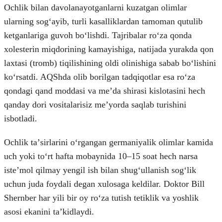
Ochlik bilan davolanayotganlarni kuzatgan olimlar
ularning sogʻayib, turli kasalliklardan tamoman qutulib
ketganlariga guvoh boʻlishdi. Tajribalar roʻza qonda
xolesterin miqdorining kamayishiga, natijada yurakda qon
laxtasi (tromb) tiqilishining oldi olinishiga sabab boʻlishini
koʻrsatdi. AQShda olib borilgan tadqiqotlar esa roʻza
qondagi qand moddasi va meʼda shirasi kislotasini hech
qanday dori vositalarisiz meʼyorda saqlab turishini
isbotladi.
Ochlik taʼsirlarini oʻrgangan germaniyalik olimlar kamida
uch yoki toʻrt hafta mobaynida 10–15 soat hech narsa
isteʼmol qilmay yengil ish bilan shugʻullanish sogʻlik
uchun juda foydali degan xulosaga keldilar. Doktor Bill
Shernber har yili bir oy roʻza tutish tetiklik va yoshlik
asosi ekanini taʼkidlaydi.