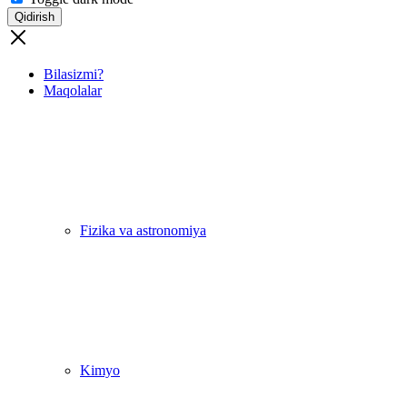
Qidirish
Bilasizmi?
Maqolalar
Fizika va astronomiya
Kimyo