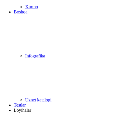
Xurmo
Boshqa
Infografika
Uznet katalogi
Testlar
Loyihalar