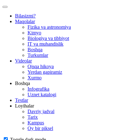
Bilasizmi?
Maqolalar
Fizika va astronomiya
Kimyo
Biologiya va tibbiyot
IT va muhandislik
Boshqa
Turkumlar
Videolar
Qisqa hikoya
Yerdan gapiramiz
Xurmo
Boshqa
Infografika
Uznet katalogi
Testlar
Loyihalar
Davriy jadval
Tarix
Kampus
Oy bir piksel
Toggle dark mode