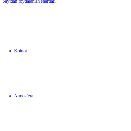
Saytdan foydalanish shartlari
Koinot
Atmosfera