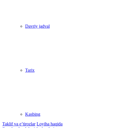
Davriy jadval
Tarix
Kasbing
Taklif va e’tirozlar
Loyiha haqida