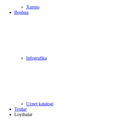
Xurmo
Boshqa
Infografika
Uznet katalogi
Testlar
Loyihalar