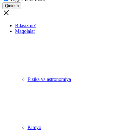
Qidirish
Bilasizmi?
Maqolalar
Fizika va astronomiya
Kimyo