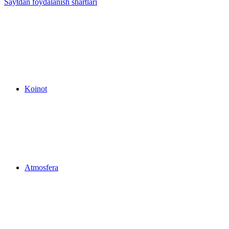
Saytdan foydalanish shartlari
Koinot
Atmosfera