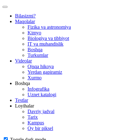
Bilasizmi?
Maqolalar
Fizika va astronomiya
Kimyo
Biologiya va tibbiyot
IT va muhandislik
Boshqa
Turkumlar
Videolar
Qisqa hikoya
Yerdan gapiramiz
Xurmo
Boshqa
Infografika
Uznet katalogi
Testlar
Loyihalar
Davriy jadval
Tarix
Kampus
Oy bir piksel
Toggle dark mode