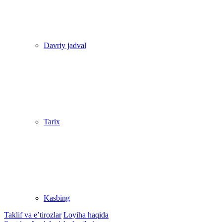
Davriy jadval
Tarix
Kasbing
Taklif va e’tirozlar
Loyiha haqida