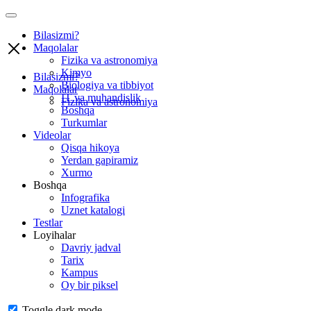
Bilasizmi?
Maqolalar
Fizika va astronomiya
Kimyo
Bilasizmi?
Biologiya va tibbiyot
Maqolalar
IT va muhandislik
Fizika va astronomiya
Boshqa
Turkumlar
Videolar
Qisqa hikoya
Yerdan gapiramiz
Xurmo
Boshqa
Infografika
Uznet katalogi
Testlar
Loyihalar
Davriy jadval
Tarix
Kampus
Oy bir piksel
Toggle dark mode