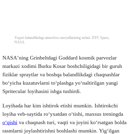
Yuqori balandlikdagi atmosfera razryadlarining turlari. DTU Space,
NASA
NASAʼning Grinbeltdagi Goddard kosmik parvozlar
markazi xodimi Burku Kosar boshchiligidagi bir guruh
fiziklar spraytlar va boshqa balandlikdagi chaqnashlar
boʻyicha kuzatuvlarni toʻplashga yoʻnaltirilgan yangi
Spritecular loyihasini ishga tushirdi.
Loyihada har kim ishtirok etishi mumkin. Ishtirokchi
loyiha veb-saytida roʻyxatdan oʻtishi, maxsus treningda
oʻqishi
va chaqnash turi, vaqti va joyini koʻrsatgan holda
rasmlarni joylashtirishni boshlashi mumkin. Yigʻilgan