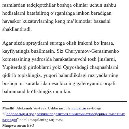
rasmlardan tadqiqotchilar boshqa olimlar uchun ushbu
hodisalarni batafsilroq oʻrganishga imkon beradigan
havaskor kuzatuvlarning keng maʼlumotlar bazasini
shakllantiradi.
Agar sizda spraytlarni suratga olish imkoni boʻlmasa,
kayfiyatingiz buzilmasin. Siz Churyumov-Gerasimenko
kometasining yadrosida harakatlanuvchi tosh jinslarni,
Yupiterdagi girdoblarni yoki Quyoshdagi chaqnashlarni
qidirib topishingiz, yuqori balandlikdagi razryadlarning
boshqa tur suratlaridan esa bizning galereyamiz orqali
bahramand boʻlishingiz mumkin.
Muallif:
Aleksandr Voytyuk. Ushbu maqola
nplus1.ru
saytidagi
“
Добровольцам предложили поделиться снимками атмосферных высотных
разрядов
” nomli maqolaning tarjimasi.
Muqova surat:
ESO