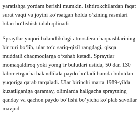
yaratishga yordam berishi mumkin. Ishtirokchilardan faqat
surat vaqti va joyini koʻrsatgan holda oʻzining rasmlari
bilan boʻlishish talab qilinadi.
Spraytlar yuqori balandlikdagi atmosfera chaqnashlarining
bir turi boʻlib, ular toʻq sariq-qizil rangdagi, qisqa
muddatli chaqmoqlarga oʻxshab ketadi. Spraytlar
momaqaldiroq yoki yomgʻir bulutlari ustida, 50 dan 130
kilometrgacha balandlikda paydo boʻladi hamda bulutdan
yuqoriga qarab tarqaladi. Ular birinchi marta 1989-yilda
kuzatilganiga qaramay, olimlarda haligacha spraytning
qanday va qachon paydo boʻlishi boʻyicha koʻplab savollar
mavjud.