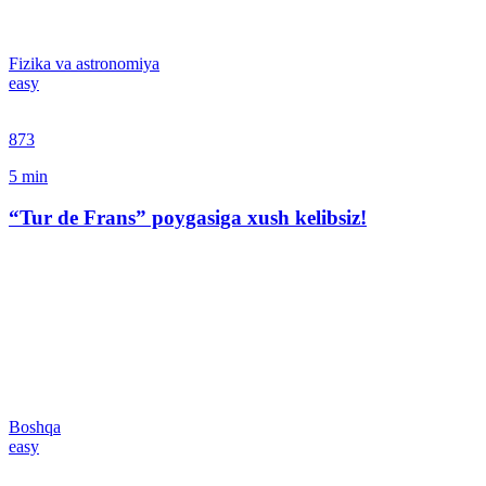
Fizika va astronomiya
easy
873
5
min
“Tur de Frans” poygasiga xush kelibsiz!
Boshqa
easy