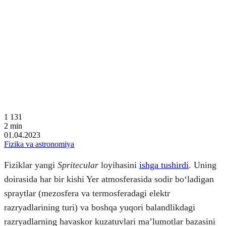
1 131
2
min
01.04.2023
Fizika va astronomiya
Fiziklar yangi
Spritecular
loyihasini
ishga tushirdi
. Uning
doirasida har bir kishi Yer atmosferasida sodir boʻladigan
spraytlar (mezosfera va termosferadagi elektr
razryadlarining turi) va boshqa yuqori balandlikdagi
razryadlarning havaskor kuzatuvlari maʼlumotlar bazasini