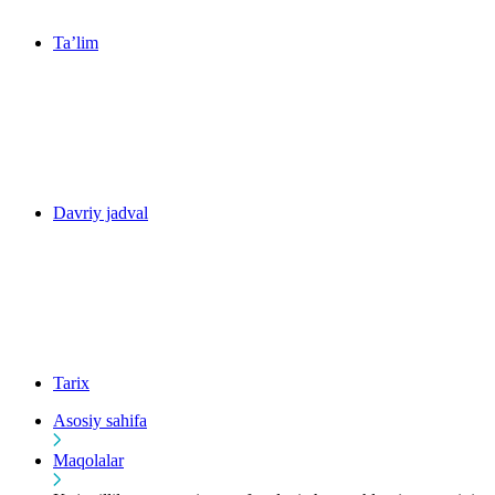
Ta’lim
Davriy jadval
Tarix
Asosiy sahifa
Maqolalar