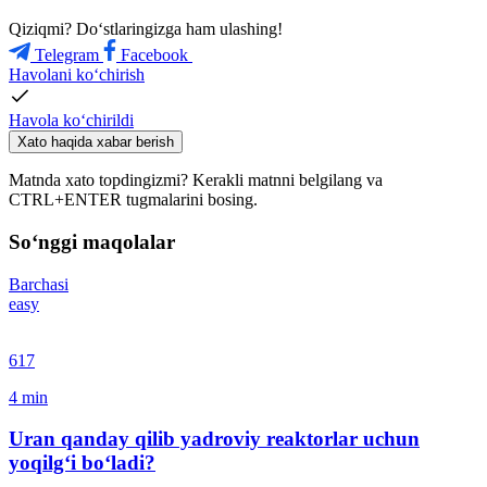
Qiziqmi? Doʻstlaringizga ham ulashing!
Telegram
Facebook
Havolani ko‘chirish
Havola ko‘chirildi
Xato haqida xabar berish
Matnda xato topdingizmi? Kerakli matnni belgilang va
CTRL+ENTER tugmalarini bosing.
So‘nggi maqolalar
Barchasi
easy
617
4
min
Uran qanday qilib yadroviy reaktorlar uchun
yoqilg‘i bo‘ladi?