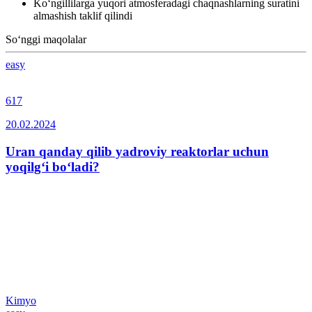
Ko‘ngillilarga yuqori atmosferadagi chaqnashlarning suratini
almashish taklif qilindi
So‘nggi maqolalar
easy
617
20.02.2024
Uran qanday qilib yadroviy reaktorlar uchun
yoqilg‘i bo‘ladi?
Kimyo