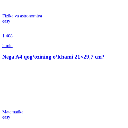
Fizika va astronomiya
easy
1 408
2
min
Nega A4 qog‘ozining o‘lchami 21×29,7 сm?
Matematika
easy