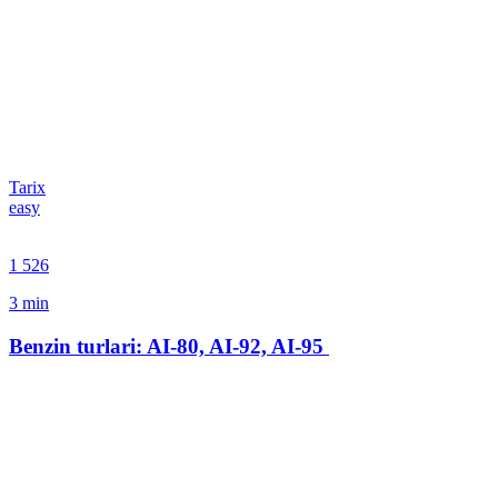
Tarix
easy
1 526
3
min
Benzin turlari: AI-80, AI-92, AI-95