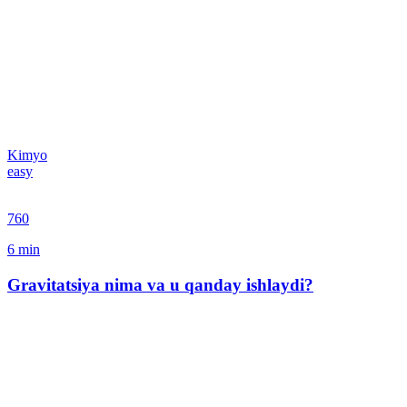
Kimyo
easy
760
6
min
Gravitatsiya nima va u qanday ishlaydi?