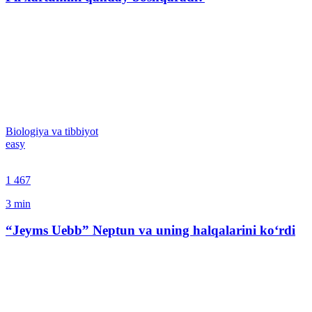
Biologiya va tibbiyot
easy
1 467
3
min
“Jeyms Uebb” Neptun va uning halqalarini ko‘rdi