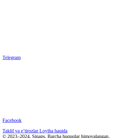
Telegram
Facebook
Taklif va e’tirozlar
Loyiha haqida
© 2023–2024. Sinaps. Barcha huquqlar himoyalangan.