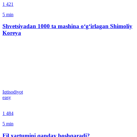
1 421
5
min
Shvetsiyadan 1000 ta mashina o‘g‘irlagan Shimoliy
Koreya
Iqtisodiyot
easy
1 484
5
min
Fil xartumini qanday boshqaradi?