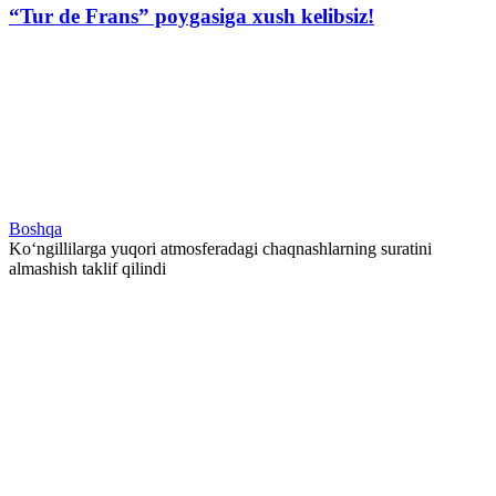
“Tur de Frans” poygasiga xush kelibsiz!
Boshqa
Ko‘ngillilarga yuqori atmosferadagi chaqnashlarning suratini
almashish taklif qilindi