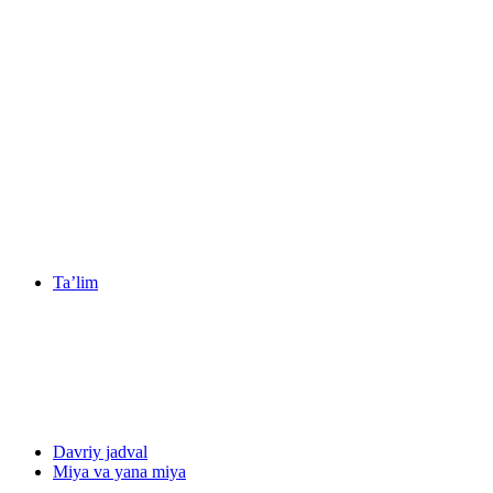
Ta’lim
Davriy jadval
Miya va yana miya