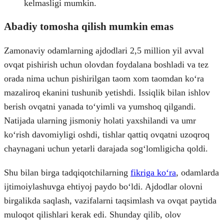
kelmasligi mumkin.
Abadiy tomosha qilish mumkin emas
Zamonaviy odamlarning ajdodlari 2,5 million yil avval
ovqat pishirish uchun olovdan foydalana boshladi va tez
orada nima uchun pishirilgan taom xom taomdan koʻra
mazaliroq ekanini tushunib yetishdi. Issiqlik bilan ishlov
berish ovqatni yanada toʻyimli va yumshoq qilgandi.
Natijada ularning jismoniy holati yaxshilandi va umr
koʻrish davomiyligi oshdi, tishlar qattiq ovqatni uzoqroq
chaynagani uchun yetarli darajada sogʻlomligicha qoldi.
Shu bilan birga tadqiqotchilarning
fikriga koʻra
, odamlarda
ijtimoiylashuvga ehtiyoj paydo boʻldi. Ajdodlar olovni
birgalikda saqlash, vazifalarni taqsimlash va ovqat paytida
muloqot qilishlari kerak edi. Shunday qilib, olov