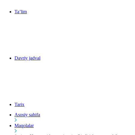
Ta’lim
Davriy jadval
Tarix
Asosiy sahifa
Maqolalar