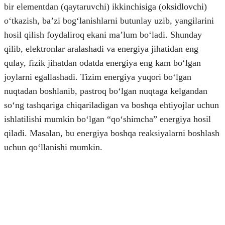
bir elementdan (qaytaruvchi) ikkinchisiga (oksidlovchi)
oʻtkazish, baʼzi bogʻlanishlarni butunlay uzib, yangilarini
hosil qilish foydaliroq ekani maʼlum boʻladi. Shunday
qilib, elektronlar aralashadi va energiya jihatidan eng
qulay, fizik jihatdan odatda energiya eng kam boʻlgan
joylarni egallashadi. Tizim energiya yuqori boʻlgan
nuqtadan boshlanib, pastroq boʻlgan nuqtaga kelgandan
soʻng tashqariga chiqariladigan va boshqa ehtiyojlar uchun
ishlatilishi mumkin boʻlgan “qoʻshimcha” energiya hosil
qiladi. Masalan, bu energiya boshqa reaksiyalarni boshlash
uchun qoʻllanishi mumkin.