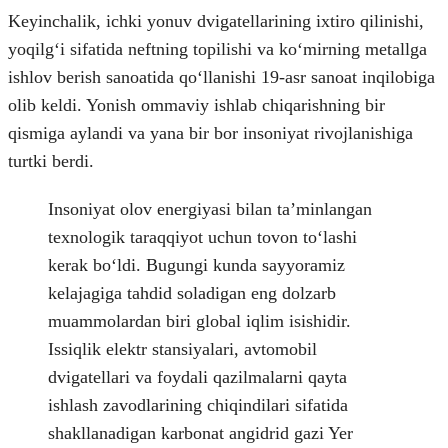
Keyinchalik, ichki yonuv dvigatellarining ixtiro qilinishi,
yoqilgʻi sifatida neftning topilishi va koʻmirning metallga
ishlov berish sanoatida qoʻllanishi 19-asr sanoat inqilobiga
olib keldi. Yonish ommaviy ishlab chiqarishning bir
qismiga aylandi va yana bir bor insoniyat rivojlanishiga
turtki berdi.
Insoniyat olov energiyasi bilan taʼminlangan
texnologik taraqqiyot uchun tovon toʻlashi
kerak boʻldi. Bugungi kunda sayyoramiz
kelajagiga tahdid soladigan eng dolzarb
muammolardan biri global iqlim isishidir.
Issiqlik elektr stansiyalari, avtomobil
dvigatellari va foydali qazilmalarni qayta
ishlash zavodlarining chiqindilari sifatida
shakllanadigan karbonat angidrid gazi Yer