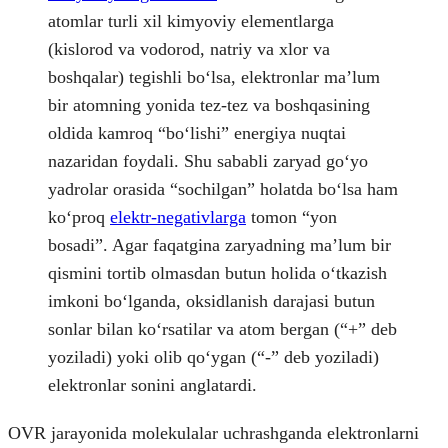
atomlar turli xil kimyoviy elementlarga
(kislorod va vodorod, natriy va xlor va
boshqalar) tegishli boʻlsa, elektronlar maʼlum
bir atomning yonida tez-tez va boshqasining
oldida kamroq “boʻlishi” energiya nuqtai
nazaridan foydali. Shu sababli zaryad goʻyo
yadrolar orasida “sochilgan” holatda boʻlsa ham
koʻproq
elektr-negativlarga
tomon “yon
bosadi”. Agar faqatgina zaryadning maʼlum bir
qismini tortib olmasdan butun holida oʻtkazish
imkoni boʻlganda, oksidlanish darajasi butun
sonlar bilan koʻrsatilar va atom bergan (“+” deb
yoziladi) yoki olib qoʻygan (“-” deb yoziladi)
elektronlar sonini anglatardi.
OVR jarayonida molekulalar uchrashganda elektronlarni