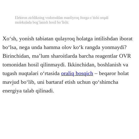
Elektron zichlikning vodoroddan manfiyroq ftorga oʻtishi orqali
molekulada bogʻlanish hosil boʻlishi.
Xoʻsh, yonish tabiatan qulayroq holatga intilishdan iborat
boʻlsa, nega unda hamma olov koʻk rangda yonmaydi?
Birinchidan, maʼlum sharoitlarda barcha reagentlar OVR
tomonidan hosil qilinmaydi. Ikkinchidan, boshlanish va
tugash nuqtalari oʻrtasida
oraliq bosqich
– beqaror holat
mavjud boʻlib, uni bartaraf etish uchun qoʻshimcha
energiya talab qilinadi.