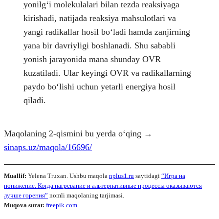
yonilgʻi molekulalari bilan tezda reaksiyaga
kirishadi, natijada reaksiya mahsulotlari va
yangi radikallar hosil boʻladi hamda zanjirning
yana bir davriyligi boshlanadi. Shu sababli
yonish jarayonida mana shunday OVR
kuzatiladi. Ular keyingi OVR va radikallarning
paydo boʻlishi uchun yetarli energiya hosil
qiladi.
Maqolaning 2-qismini bu yerda o‘qing →
sinaps.uz/maqola/16696/
Muallif:
Yelena Truxan. Ushbu maqola
nplus1.ru
saytidagi
“Игра на
понижение. Когда нагревание и альтернативные процессы оказываются
лучше горения”
nomli maqolaning tarjimasi.
Muqova surat:
freepik.com