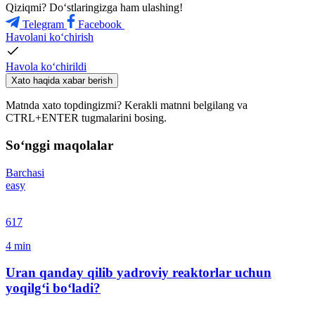
Qiziqmi? Doʻstlaringizga ham ulashing!
Telegram
Facebook
Havolani ko‘chirish
Havola ko‘chirildi
Xato haqida xabar berish
Matnda xato topdingizmi? Kerakli matnni belgilang va
CTRL+ENTER tugmalarini bosing.
So‘nggi maqolalar
Barchasi
easy
617
4
min
Uran qanday qilib yadroviy reaktorlar uchun
yoqilg‘i bo‘ladi?