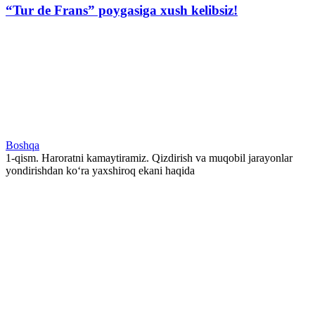
“Tur de Frans” poygasiga xush kelibsiz!
Boshqa
1-qism. Haroratni kamaytiramiz. Qizdirish va muqobil jarayonlar
yondirishdan ko‘ra yaxshiroq ekani haqida