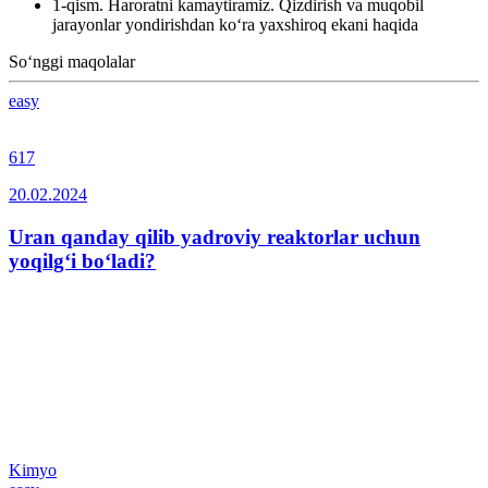
1-qism. Haroratni kamaytiramiz. Qizdirish va muqobil
jarayonlar yondirishdan ko‘ra yaxshiroq ekani haqida
So‘nggi maqolalar
easy
617
20.02.2024
Uran qanday qilib yadroviy reaktorlar uchun
yoqilg‘i bo‘ladi?
Kimyo