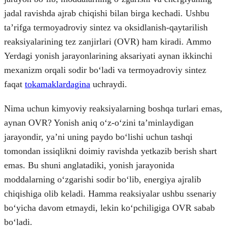
jadal ravishda ajrab chiqishi bilan birga kechadi. Ushbu
taʼrifga termoyadroviy sintez va oksidlanish-qaytarilish
reaksiyalarining tez zanjirlari (OVR) ham kiradi. Ammo
Yerdagi yonish jarayonlarining aksariyati aynan ikkinchi
mexanizm orqali sodir boʻladi va termoyadroviy sintez
faqat
tokamaklardagina
uchraydi.
Nima uchun kimyoviy reaksiyalarning boshqa turlari emas,
aynan OVR? Yonish aniq oʻz-oʻzini taʼminlaydigan
jarayondir, yaʼni uning paydo boʻlishi uchun tashqi
tomondan issiqlikni doimiy ravishda yetkazib berish shart
emas. Bu shuni anglatadiki, yonish jarayonida
moddalarning oʻzgarishi sodir boʻlib, energiya ajralib
chiqishiga olib keladi. Hamma reaksiyalar ushbu ssenariy
boʻyicha davom etmaydi, lekin koʻpchiligiga OVR sabab
boʻladi.