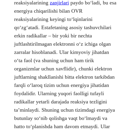
reaksiyalarining
zanjirlari
paydo boʻladi, bu esa
energiya chiqarilishi bilan OVR
reaksiyalarining keyingi toʻlqinlarini
qoʻzgʻatadi. Estafetaning asosiy tashuvchilari
erkin radikallar – bir yoki bir nechta
juftlashtirilmagan elektronni oʻz ichiga olgan
zarralar hisoblanadi. Ular kimyoviy jihatdan
oʻta faol (va shuning uchun ham tirik
organizmlar uchun xavflidir), chunki elektron
juftlarning shakllanishi bitta elektron tarkibdan
farqli oʻlaroq tizim uchun energiya jihatidan
foydalidir. Ularning yuqori faolligi tufayli
radikallar yetarli darajada reaksiya tezligini
taʼminlaydi. Shuning uchun tizimdagi energiya
butunlay soʻnib qolishga vaqt boʻlmaydi va
hatto toʻplanishda ham davom etmaydi. Ular