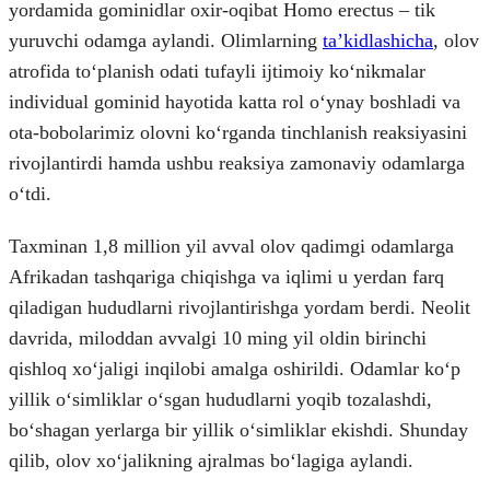
yordamida gominidlar oxir-oqibat Homo erectus – tik
yuruvchi odamga aylandi. Olimlarning
taʼkidlashicha
, olov
atrofida toʻplanish odati tufayli ijtimoiy koʻnikmalar
individual gominid hayotida katta rol oʻynay boshladi va
ota-bobolarimiz olovni koʻrganda tinchlanish reaksiyasini
rivojlantirdi hamda ushbu reaksiya zamonaviy odamlarga
oʻtdi.
Taxminan 1,8 million yil avval olov qadimgi odamlarga
Afrikadan tashqariga chiqishga va iqlimi u yerdan farq
qiladigan hududlarni rivojlantirishga yordam berdi. Neolit
davrida, miloddan avvalgi 10 ming yil oldin birinchi
qishloq xoʻjaligi inqilobi amalga oshirildi. Odamlar koʻp
yillik oʻsimliklar oʻsgan hududlarni yoqib tozalashdi,
boʻshagan yerlarga bir yillik oʻsimliklar ekishdi. Shunday
qilib, olov xoʻjalikning ajralmas boʻlagiga aylandi.