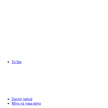
Ta’lim
Davriy jadval
Miya va yana miya