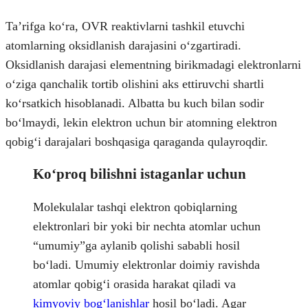
Taʼrifga koʻra, OVR reaktivlarni tashkil etuvchi
atomlarning oksidlanish darajasini oʻzgartiradi.
Oksidlanish darajasi elementning birikmadagi elektronlarni
oʻziga qanchalik tortib olishini aks ettiruvchi shartli
koʻrsatkich hisoblanadi. Albatta bu kuch bilan sodir
boʻlmaydi, lekin elektron uchun bir atomning elektron
qobigʻi darajalari boshqasiga qaraganda qulayroqdir.
Koʻproq bilishni istaganlar uchun
Molekulalar tashqi elektron qobiqlarning
elektronlari bir yoki bir nechta atomlar uchun
“umumiy”ga aylanib qolishi sababli hosil
boʻladi. Umumiy elektronlar doimiy ravishda
atomlar qobigʻi orasida harakat qiladi va
kimyoviy bogʻlanishlar
hosil boʻladi. Agar