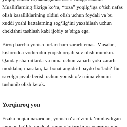
Mualliflarning fikriga koʻra, “toza” yoqilgʻiga oʻtish nafas
olish kasalliklarining oldini olish uchun foydali va bu
xuddi yoshi kattalarning sogʻligʻini yaxshilash uchun
chekishni tashlash kabi ijobiy taʼsirga ega.
Biroq barcha yonish turlari ham zararli emas. Masalan,
kislorodda vodorodni yoqish orqali suv olish mumkin.
Qanday sharoitlarda va nima uchun zaharli yoki zararli
moddalar, masalan, karbonat angidrid paydo boʻladi? Bu
savolga javob berish uchun yonish oʻzi nima ekanini
tushunib olish kerak.
Yorqinroq yon
Fizika nuqtai nazaridan, yonish oʻz-oʻzini taʼminlaydigan
jarayon boʻlib, moddalarning oʻzgarishi va energiyaning