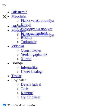
Bilasizmi?
Maqolalar
Fizika va astronomiya
Kimyo
Bilasizmi?
Biologiya va tibbiyot
Maqolalar
IT va muhandislik
Fizika va astronomiya
Boshqa
Turkumlar
Videolar
Qisqa hikoya
Yerdan gapiramiz
Xurmo
Boshqa
Infografika
Uznet katalogi
Testlar
Loyihalar
Davriy jadval
Tarix
Kampus
Oy bir piksel
Toggle dark mode