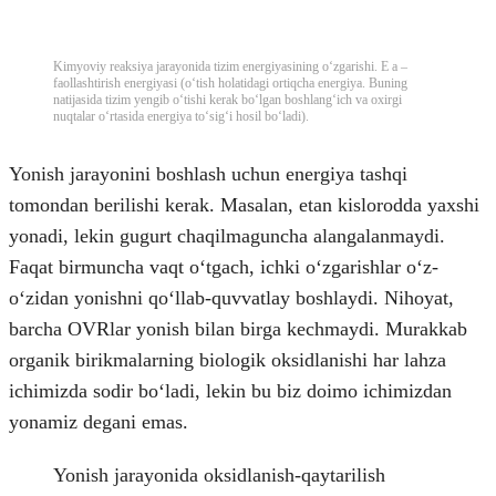
Kimyoviy reaksiya jarayonida tizim energiyasining oʻzgarishi. E a –
faollashtirish energiyasi (oʻtish holatidagi ortiqcha energiya. Buning
natijasida tizim yengib oʻtishi kerak boʻlgan boshlangʻich va oxirgi
nuqtalar oʻrtasida energiya toʻsigʻi hosil boʻladi).
Yonish jarayonini boshlash uchun energiya tashqi
tomondan berilishi kerak. Masalan, etan kislorodda yaxshi
yonadi, lekin gugurt chaqilmaguncha alangalanmaydi.
Faqat birmuncha vaqt oʻtgach, ichki oʻzgarishlar oʻz-
oʻzidan yonishni qoʻllab-quvvatlay boshlaydi. Nihoyat,
barcha OVRlar yonish bilan birga kechmaydi. Murakkab
organik birikmalarning biologik oksidlanishi har lahza
ichimizda sodir boʻladi, lekin bu biz doimo ichimizdan
yonamiz degani emas.
Yonish jarayonida oksidlanish-qaytarilish