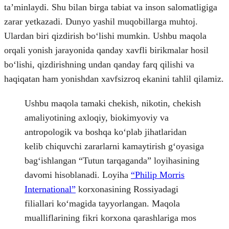
taʼminlaydi. Shu bilan birga tabiat va inson salomatligiga
zarar yetkazadi. Dunyo yashil muqobillarga muhtoj.
Ulardan biri qizdirish boʻlishi mumkin. Ushbu maqola
orqali yonish jarayonida qanday xavfli birikmalar hosil
boʻlishi, qizdirishning undan qanday farq qilishi va
haqiqatan ham yonishdan xavfsizroq ekanini tahlil qilamiz.
Ushbu maqola tamaki chekish, nikotin, chekish
amaliyotining axloqiy, biokimyoviy va
antropologik va boshqa koʻplab jihatlaridan
kelib chiquvchi zararlarni kamaytirish gʻoyasiga
bagʻishlangan “Tutun tarqaganda” loyihasining
davomi hisoblanadi. Loyiha
“Philip Morris
International”
korxonasining Rossiyadagi
filiallari koʻmagida tayyorlangan. Maqola
mualliflarining fikri korxona qarashlariga mos