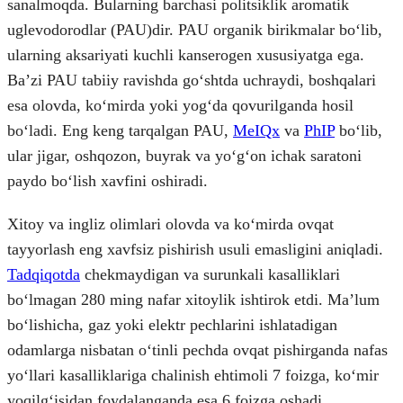
sanalmoqda. Bularning barchasi politsiklik aromatik
uglevodorodlar (PAU)dir. PAU organik birikmalar boʻlib,
ularning aksariyati kuchli kanserogen xususiyatga ega.
Baʼzi PAU tabiiy ravishda goʻshtda uchraydi, boshqalari
esa olovda, koʻmirda yoki yogʻda qovurilganda hosil
boʻladi. Eng keng tarqalgan PAU,
MeIQx
va
PhIP
boʻlib,
ular jigar, oshqozon, buyrak va yoʻgʻon ichak saratoni
paydo boʻlish xavfini oshiradi.
Xitoy va ingliz olimlari olovda va koʻmirda ovqat
tayyorlash eng xavfsiz pishirish usuli emasligini aniqladi.
Tadqiqotda
chekmaydigan va surunkali kasalliklari
boʻlmagan 280 ming nafar xitoylik ishtirok etdi. Maʼlum
boʻlishicha, gaz yoki elektr pechlarini ishlatadigan
odamlarga nisbatan oʻtinli pechda ovqat pishirganda nafas
yoʻllari kasalliklariga chalinish ehtimoli 7 foizga, koʻmir
yoqilgʻisidan foydalanganda esa 6 foizga oshadi.