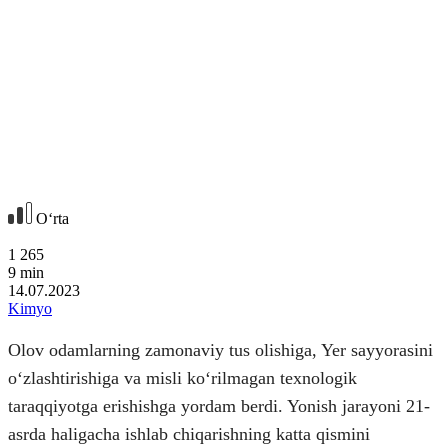
Oʻrta
1 265
9
min
14.07.2023
Kimyo
Olov odamlarning zamonaviy tus olishiga, Yer sayyorasini
oʻzlashtirishiga va misli koʻrilmagan texnologik
taraqqiyotga erishishga yordam berdi. Yonish jarayoni 21-
asrda haligacha ishlab chiqarishning katta qismini