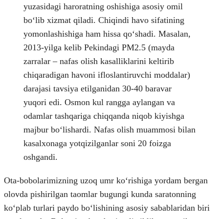
yuzasidagi haroratning oshishiga asosiy omil
boʻlib xizmat qiladi. Chiqindi havo sifatining
yomonlashishiga ham hissa qoʻshadi. Masalan,
2013-yilga kelib Pekindagi PM2.5 (mayda
zarralar – nafas olish kasalliklarini keltirib
chiqaradigan havoni ifloslantiruvchi moddalar)
darajasi tavsiya etilganidan 30-40 baravar
yuqori edi. Osmon kul rangga aylangan va
odamlar tashqariga chiqqanda niqob kiyishga
majbur boʻlishardi. Nafas olish muammosi bilan
kasalxonaga yotqizilganlar soni 20 foizga
oshgandi.
Ota-bobolarimizning uzoq umr koʻrishiga yordam bergan
olovda pishirilgan taomlar bugungi kunda saratonning
koʻplab turlari paydo boʻlishining asosiy sabablaridan biri