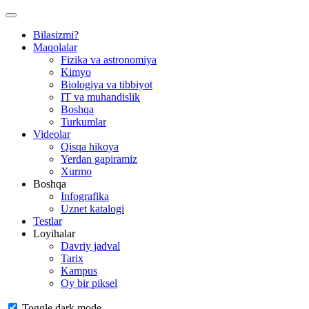
Bilasizmi?
Maqolalar
Fizika va astronomiya
Kimyo
Biologiya va tibbiyot
IT va muhandislik
Boshqa
Turkumlar
Videolar
Qisqa hikoya
Yerdan gapiramiz
Xurmo
Boshqa
Infografika
Uznet katalogi
Testlar
Loyihalar
Davriy jadval
Tarix
Kampus
Oy bir piksel
Toggle dark mode