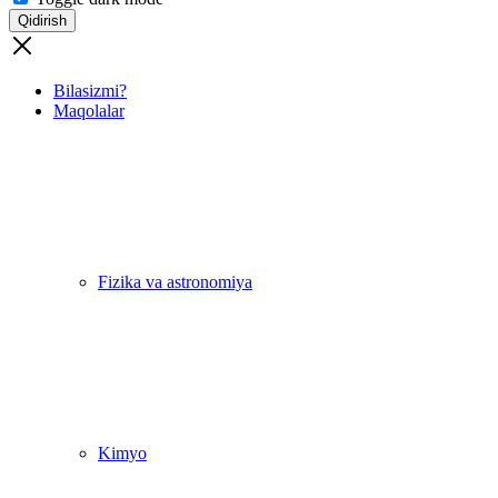
Qidirish
Bilasizmi?
Maqolalar
Fizika va astronomiya
Kimyo