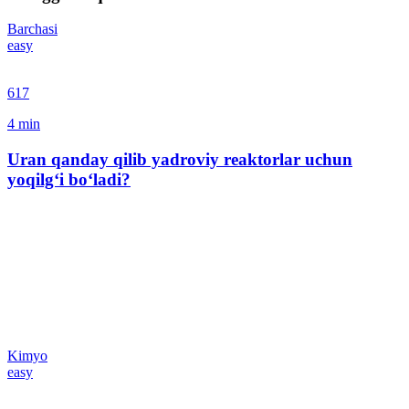
Barchasi
easy
617
4
min
Uran qanday qilib yadroviy reaktorlar uchun
yoqilg‘i bo‘ladi?
Kimyo
easy