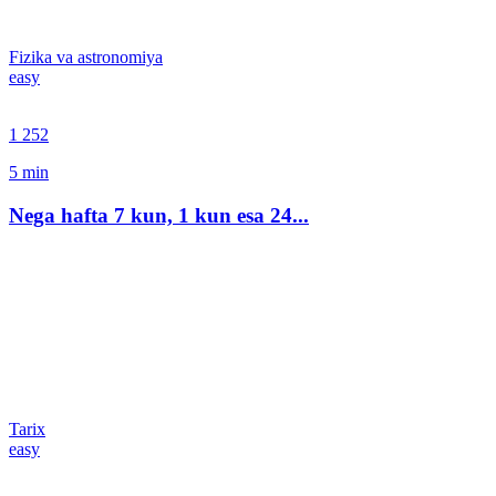
Fizika va astronomiya
easy
1 252
5
min
Nega hafta 7 kun, 1 kun esa 24...
Tarix
easy