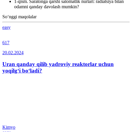
1-qism. Saratonga qarshi salomatlik nurlari: radiatsiya bilan
odamni qanday davolash mumkin?
So‘nggi maqolalar
easy
617
20.02.2024
Uran qanday qilib yadroviy reaktorlar uchun
yoqilg‘i bo‘ladi?
Kimyo