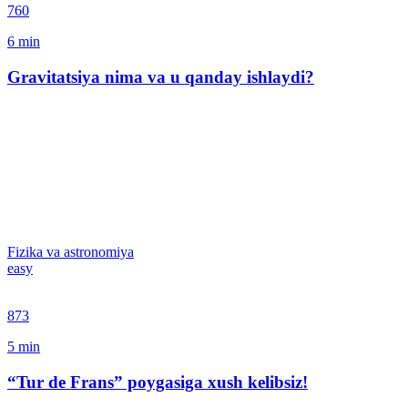
760
6
min
Gravitatsiya nima va u qanday ishlaydi?
Fizika va astronomiya
easy
873
5
min
“Tur de Frans” poygasiga xush kelibsiz!