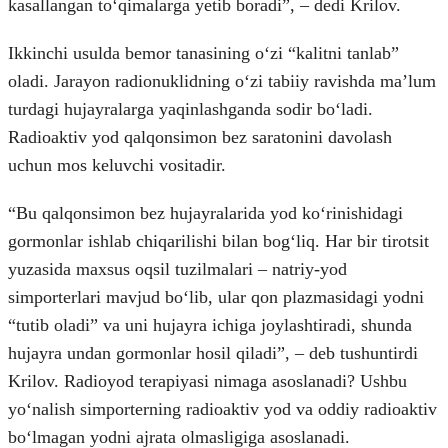
kasallangan toʻqimalarga yetib boradi”, – dedi Krilov.
Ikkinchi usulda bemor tanasining oʻzi “kalitni tanlab”
oladi. Jarayon radionuklidning oʻzi tabiiy ravishda maʼlum
turdagi hujayralarga yaqinlashganda sodir boʻladi.
Radioaktiv yod qalqonsimon bez saratonini davolash
uchun mos keluvchi vositadir.
“Bu qalqonsimon bez hujayralarida yod koʻrinishidagi
gormonlar ishlab chiqarilishi bilan bogʻliq. Har bir tirotsit
yuzasida maxsus oqsil tuzilmalari – natriy-yod
simporterlari mavjud boʻlib, ular qon plazmasidagi yodni
“tutib oladi” va uni hujayra ichiga joylashtiradi, shunda
hujayra undan gormonlar hosil qiladi”, – deb tushuntirdi
Krilov. Radioyod terapiyasi nimaga asoslanadi? Ushbu
yoʻnalish simporterning radioaktiv yod va oddiy radioaktiv
boʻlmagan yodni ajrata olmasligiga asoslanadi.