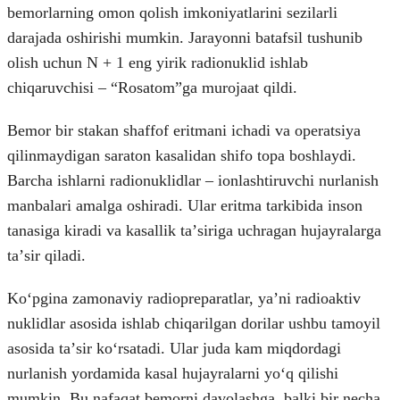
bemorlarning omon qolish imkoniyatlarini sezilarli
darajada oshirishi mumkin. Jarayonni batafsil tushunib
olish uchun N + 1 eng yirik radionuklid ishlab
chiqaruvchisi – “Rosatom”ga murojaat qildi.
Bemor bir stakan shaffof eritmani ichadi va operatsiya
qilinmaydigan saraton kasalidan shifo topa boshlaydi.
Barcha ishlarni radionuklidlar – ionlashtiruvchi nurlanish
manbalari amalga oshiradi. Ular eritma tarkibida inson
tanasiga kiradi va kasallik taʼsiriga uchragan hujayralarga
taʼsir qiladi.
Koʻpgina zamonaviy radiopreparatlar, yaʼni radioaktiv
nuklidlar asosida ishlab chiqarilgan dorilar ushbu tamoyil
asosida taʼsir koʻrsatadi. Ular juda kam miqdordagi
nurlanish yordamida kasal hujayralarni yoʻq qilishi
mumkin. Bu nafaqat bemorni davolashga, balki bir necha