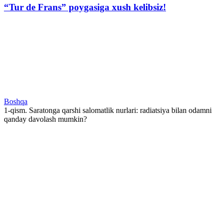
“Tur de Frans” poygasiga xush kelibsiz!
Boshqa
1-qism. Saratonga qarshi salomatlik nurlari: radiatsiya bilan odamni
qanday davolash mumkin?