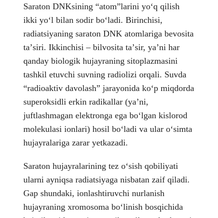
Saraton DNKsining “atom”larini yoʻq qilish
ikki yoʻl bilan sodir boʻladi. Birinchisi,
radiatsiyaning saraton DNK atomlariga bevosita
taʼsiri. Ikkinchisi – bilvosita taʼsir, yaʼni har
qanday biologik hujayraning sitoplazmasini
tashkil etuvchi suvning radiolizi orqali. Suvda
“radioaktiv davolash” jarayonida koʻp miqdorda
superoksidli erkin radikallar (yaʼni,
juftlashmagan elektronga ega boʻlgan kislorod
molekulasi ionlari) hosil boʻladi va ular oʻsimta
hujayralariga zarar yetkazadi.
Saraton hujayralarining tez oʻsish qobiliyati
ularni ayniqsa radiatsiyaga nisbatan zaif qiladi.
Gap shundaki, ionlashtiruvchi nurlanish
hujayraning xromosoma boʻlinish bosqichida