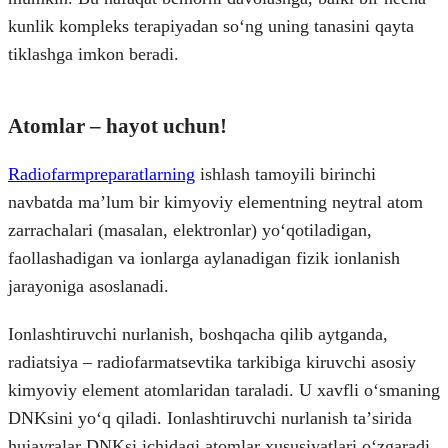
kunlik kompleks terapiyadan soʻng uning tanasini qayta
tiklashga imkon beradi.
Atomlar – hayot uchun!
Radiofarmpreparatlarning
ishlash tamoyili birinchi
navbatda maʼlum bir kimyoviy elementning neytral atom
zarrachalari (masalan, elektronlar) yoʻqotiladigan,
faollashadigan va ionlarga aylanadigan fizik ionlanish
jarayoniga asoslanadi.
Ionlashtiruvchi nurlanish, boshqacha qilib aytganda,
radiatsiya – radiofarmatsevtika tarkibiga kiruvchi asosiy
kimyoviy element atomlaridan taraladi. U xavfli oʻsmaning
DNKsini yoʻq qiladi. Ionlashtiruvchi nurlanish taʼsirida
hujayralar DNKsi ichidagi atomlar xususiyatlari oʻzgaradi,