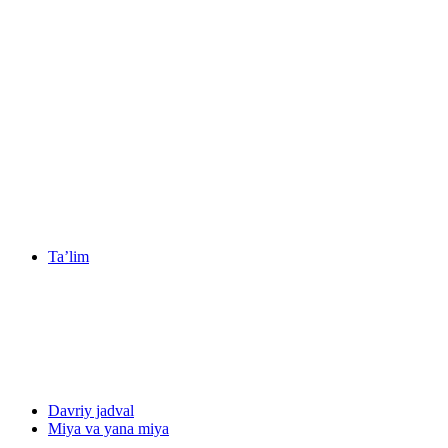
Ta’lim
Davriy jadval
Miya va yana miya