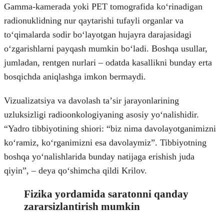
Gamma-kamerada yoki PET tomografida koʻrinadigan
radionuklidning nur qaytarishi tufayli organlar va
toʻqimalarda sodir boʻlayotgan hujayra darajasidagi
oʻzgarishlarni payqash mumkin boʻladi. Boshqa usullar,
jumladan, rentgen nurlari – odatda kasallikni bunday erta
bosqichda aniqlashga imkon bermaydi.
Vizualizatsiya va davolash taʼsir jarayonlarining
uzluksizligi radioonkologiyaning asosiy yoʻnalishidir.
“Yadro tibbiyotining shiori: “biz nima davolayotganimizni
koʻramiz, koʻrganimizni esa davolaymiz”. Tibbiyotning
boshqa yoʻnalishlarida bunday natijaga erishish juda
qiyin”, – deya qoʻshimcha qildi Krilov.
Fizika yordamida saratonni qanday
zararsizlantirish mumkin