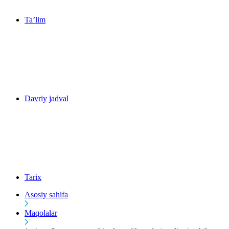
Ta’lim
Davriy jadval
Tarix
Asosiy sahifa
Maqolalar