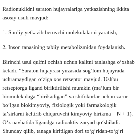
Radionuklidni saraton hujayralariga yetkazishning ikkita
asosiy usuli mavjud:
1. Sunʼiy yetkazib beruvchi molekulalarni yaratish;
2. Inson tanasining tabiiy metabolizmidan foydalanish.
Birinchi usul qulfni ochish uchun kalitni tanlashga oʻxshab
ketadi. “Saraton hujayrasi yuzasida sogʻlom hujayrada
uchramaydigan oʻziga xos retseptor mavjud. Ushbu
retseptorga ligand biriktirilishi mumkin (maʼlum bir
biomolekulaga “birikadigan” va shifokorlar uchun zarur
boʻlgan biokimyoviy, fiziologik yoki farmakologik
taʼsirlarni keltirib chiqaruvchi kimyoviy birikma – N + 1).
Oʻz navbatida ligandga radioaktiv zaryad qoʻshiladi.
Shunday qilib, tanaga kiritilgan dori toʻgʻridan-toʻgʻri