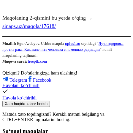
Maqolaning 2-qismini bu yerda o‘qing →
sinaps.uz/maqola/17618/
Muallif:
Egor Avdeyev. Ushbu maqola
nplus1.ru
saytidagi “
Лучи здоровья
против рака. Как вылечить человека с помощью радиации
” nomli
maqolaning tarjimasi.
Muqova surat:
freepik.com
Qiziqmi? Doʻstlaringizga ham ulashing!
Telegram
Facebook
Havolani ko‘chirish
Havola ko‘chirildi
Xato haqida xabar berish
Matnda xato topdingizmi? Kerakli matnni belgilang va
CTRL+ENTER tugmalarini bosing.
So‘nggi maqolalar