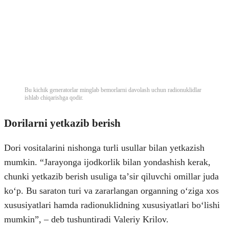
Bu kichik generatorlar minglab bemorlarni davolash uchun radionuklidlar
ishlab chiqarishga qodir.
Dorilarni yetkazib berish
Dori vositalarini nishonga turli usullar bilan yetkazish
mumkin. “Jarayonga ijodkorlik bilan yondashish kerak,
chunki yetkazib berish usuliga taʼsir qiluvchi omillar juda
koʻp. Bu saraton turi va zararlangan organning oʻziga xos
xususiyatlari hamda radionuklidning xususiyatlari boʻlishi
mumkin”, – deb tushuntiradi Valeriy Krilov.