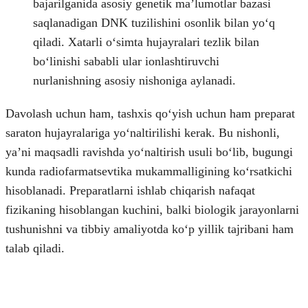
bajarilganida asosiy genetik maʼlumotlar bazasi
saqlanadigan DNK tuzilishini osonlik bilan yoʻq
qiladi. Xatarli oʻsimta hujayralari tezlik bilan
boʻlinishi sababli ular ionlashtiruvchi
nurlanishning asosiy nishoniga aylanadi.
Davolash uchun ham, tashxis qoʻyish uchun ham preparat
saraton hujayralariga yoʻnaltirilishi kerak. Bu nishonli,
yaʼni maqsadli ravishda yoʻnaltirish usuli boʻlib, bugungi
kunda radiofarmatsevtika mukammalligining koʻrsatkichi
hisoblanadi. Preparatlarni ishlab chiqarish nafaqat
fizikaning hisoblangan kuchini, balki biologik jarayonlarni
tushunishni va tibbiy amaliyotda koʻp yillik tajribani ham
talab qiladi.