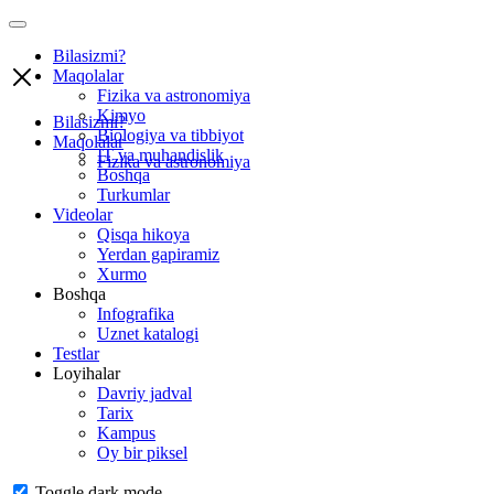
Bilasizmi?
Maqolalar
Fizika va astronomiya
Kimyo
Bilasizmi?
Biologiya va tibbiyot
Maqolalar
IT va muhandislik
Fizika va astronomiya
Boshqa
Turkumlar
Videolar
Qisqa hikoya
Yerdan gapiramiz
Xurmo
Boshqa
Infografika
Uznet katalogi
Testlar
Loyihalar
Davriy jadval
Tarix
Kampus
Oy bir piksel
Toggle dark mode