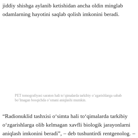
jiddiy shishga aylanib ketishidan ancha oldin minglab
odamlarning hayotini saqlab qolish imkonini beradi.
PET tomografiyasi saraton hali toʻqimalarda tarkibiy oʻzgarishlarga sabab
boʻlmagan bosqichda oʻsmani aniqlashi mumkin.
“Radionuklid tashxisi oʻsimta hali toʻqimalarda tarkibiy
oʻzgarishlarga olib kelmagan xavfli biologik jarayonlarni
aniqlash imkonini beradi”, – deb tushuntirdi rentgenolog. –