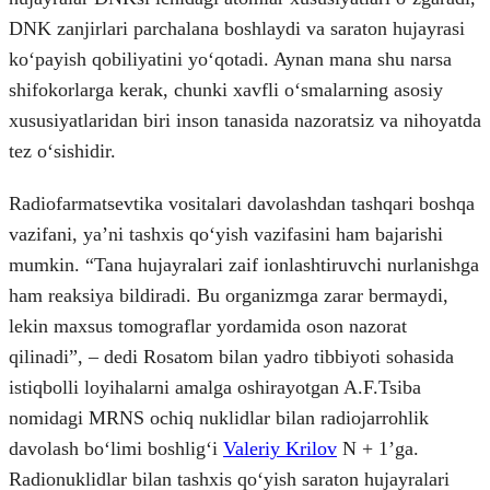
DNK zanjirlari parchalana boshlaydi va saraton hujayrasi
koʻpayish qobiliyatini yoʻqotadi. Aynan mana shu narsa
shifokorlarga kerak, chunki xavfli oʻsmalarning asosiy
xususiyatlaridan biri inson tanasida nazoratsiz va nihoyatda
tez oʻsishidir.
Radiofarmatsevtika vositalari davolashdan tashqari boshqa
vazifani, yaʼni tashxis qoʻyish vazifasini ham bajarishi
mumkin. “Tana hujayralari zaif ionlashtiruvchi nurlanishga
ham reaksiya bildiradi. Bu organizmga zarar bermaydi,
lekin maxsus tomograflar yordamida oson nazorat
qilinadi”, – dedi Rosatom bilan yadro tibbiyoti sohasida
istiqbolli loyihalarni amalga oshirayotgan A.F.Tsiba
nomidagi MRNS ochiq nuklidlar bilan radiojarrohlik
davolash boʻlimi boshligʻi
Valeriy Krilov
N + 1ʼga.
Radionuklidlar bilan tashxis qoʻyish saraton hujayralari