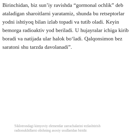
Birinchidan, biz sunʼiy ravishda “gormonal ochlik” deb
ataladigan sharoitlarni yaratamiz, shunda bu retseptorlar
yodni ishtiyoq bilan izlab topadi va tutib oladi. Keyin
bemorga radioaktiv yod beriladi. U hujayralar ichiga kirib
boradi va natijada ular halok boʻladi. Qalqonsimon bez
saratoni shu tarzda davolanadi”.
Siklotrondagi kimyoviy elementlar zarrachalarini tezlashtirish
radionuklidlarni olishning asosiy usullaridan biridir.