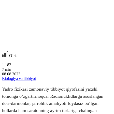
Oʻrta
1 182
7
min
08.08.2023
Biologiya va tibbiyot
Yadro fizikasi zamonaviy tibbiyot qiyofasini yaxshi
tomonga oʻzgartirmoqda. Radionuklidlarga asoslangan
dori-darmonlar, jarrohlik amaliyoti foydasiz boʻlgan
hollarda ham saratonning ayrim turlariga chalingan