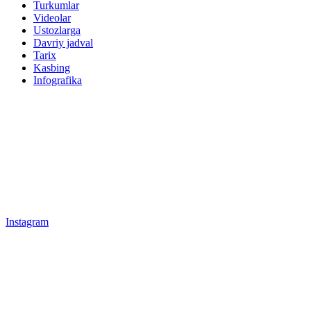
Turkumlar
Videolar
Ustozlarga
Davriy jadval
Tarix
Kasbing
Infografika
Instagram