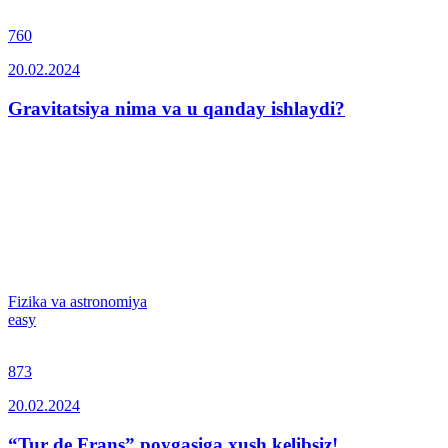
760
20.02.2024
Gravitatsiya nima va u qanday ishlaydi?
Fizika va astronomiya
easy
873
20.02.2024
“Tur de Frans” poygasiga xush kelibsiz!