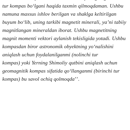
tur kompas boʻlgani haqida taxmin qilmoqdaman. Ushbu
namuna maxsus ishlov berilgan va shaklga keltirilgan
buyum boʻlib, uning tarkibi magnetit minerali, yaʼni tabiiy
magnitlangan mineraldan iborat. Ushbu magnetitning
magnit momenti vektori aylanish tekisligida yotadi. Ushbu
kompasdan biror astronomik obyektning yoʻnalishini
aniqlash uchun foydalanilganmi (nolinchi tur
kompas) yoki Yerning Shimoliy qutbini aniqlash uchun
geomagnitik kompas sifatida qoʻllanganmi (birinchi tur
kompas) bu savol ochiq qolmoqda
ʼʼ.