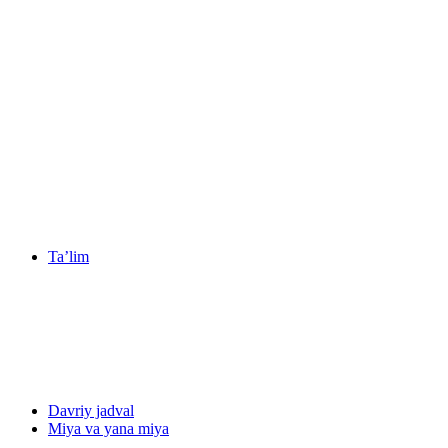
Ta’lim
Davriy jadval
Miya va yana miya