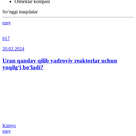
Olmeklar kompasi
So‘nggi maqolalar
easy
617
20.02.2024
Uran qanday qilib yadroviy reaktorlar uchun
yoqilg‘i bo‘ladi?
Kimyo
easy