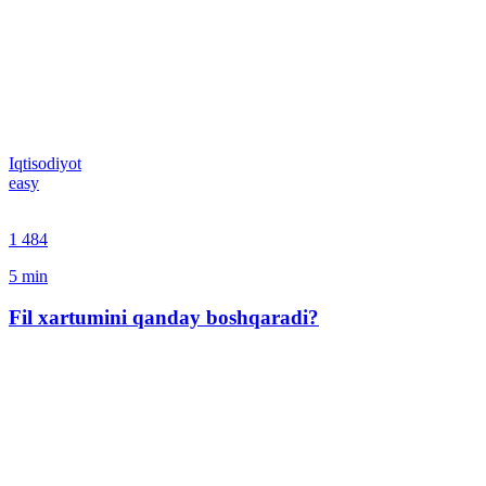
Iqtisodiyot
easy
1 484
5
min
Fil xartumini qanday boshqaradi?