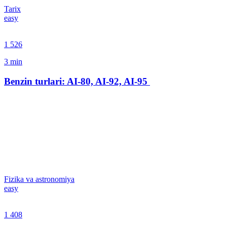
Tarix
easy
1 526
3
min
Benzin turlari: AI-80, AI-92, AI-95
Fizika va astronomiya
easy
1 408