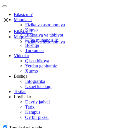
Bilasizmi?
Maqolalar
Fizika va astronomiya
Kimyo
Bilasizmi?
Biologiya va tibbiyot
Maqolalar
IT va muhandislik
Fizika va astronomiya
Boshqa
Turkumlar
Videolar
Qisqa hikoya
Yerdan gapiramiz
Xurmo
Boshqa
Infografika
Uznet katalogi
Testlar
Loyihalar
Davriy jadval
Tarix
Kampus
Oy bir piksel
Toggle dark mode