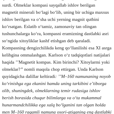
surdi. Olmeklar kompasi sayqallab ishlov berilgan
magnetit minerali boʻlagi boʻlib, uning bir uchiga maxsus
ishlov berilgan va oʻsha uchi yerning magnit qutbini
koʻrsatgan. Eslatib oʻtamiz, zamonaviy tan olingan
tushunchalarga koʻra, kompasni eramizning dastlabki asri
soʻngida xitoyliklar kashf etishgan deb qaraladi.
Kompasning dengizchilikda keng qoʻllanilishi esa XI asrga
kelibgina ommalashgan. Karlson oʻz tadqiqotlari natijalari
haqida ʼʼMagnetit kompas. Kim birinchi? Xitoylarmi yoki
olmeklar?
”
nomli maqola chop ettirgan. Unda Karlson
quyidagicha dalillar keltiradi
: ʼʼM–160 namunaning noyob
koʻrinishga ega ekanini hamda uning tarkibini eʼtiborga
olib, shuningdek, olmeklarning temir rudasiga ishlov
berish borasida chuqur bilimlarga va oʻta mukammal
hunarmandchilikka ega xalq boʻlganini tan olgan holda
men M–160 raqamli namuna osori-atiqaning eng dastlabki