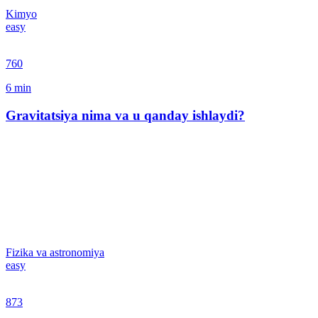
Kimyo
easy
760
6
min
Gravitatsiya nima va u qanday ishlaydi?
Fizika va astronomiya
easy
873