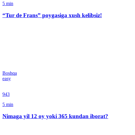
5
min
“Tur de Frans” poygasiga xush kelibsiz!
Boshqa
easy
943
5
min
Nimaga yil 12 oy yoki 365 kundan iborat?