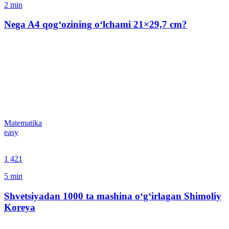
2
min
Nega A4 qog‘ozining o‘lchami 21×29,7 сm?
Matematika
easy
1 421
5
min
Shvetsiyadan 1000 ta mashina o‘g‘irlagan Shimoliy
Koreya