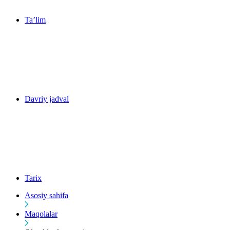
Ta’lim
Davriy jadval
Tarix
Asosiy sahifa
Maqolalar