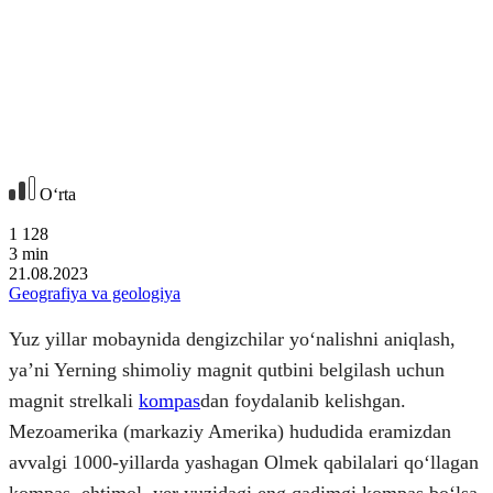
Oʻrta
1 128
3
min
21.08.2023
Geografiya va geologiya
Yuz yillar mobaynida dengizchilar yoʻnalishni aniqlash,
yaʼni Yerning shimoliy magnit qutbini belgilash uchun
magnit strelkali
kompas
dan foydalanib kelishgan.
Mezoamerika (markaziy Amerika) hududida eramizdan
avvalgi 1000-yillarda yashagan Olmek qabilalari qoʻllagan