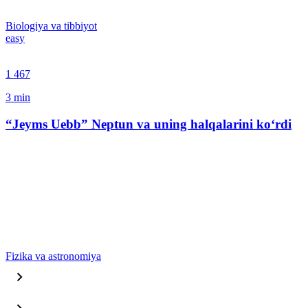
Biologiya va tibbiyot
easy
1 467
3
min
“Jeyms Uebb” Neptun va uning halqalarini ko‘rdi
Fizika va astronomiya