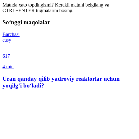
Matnda xato topdingizmi? Kerakli matnni belgilang va
CTRL+ENTER tugmalarini bosing.
So‘nggi maqolalar
Barchasi
easy
617
4
min
Uran qanday qilib yadroviy reaktorlar uchun
yoqilg‘i bo‘ladi?