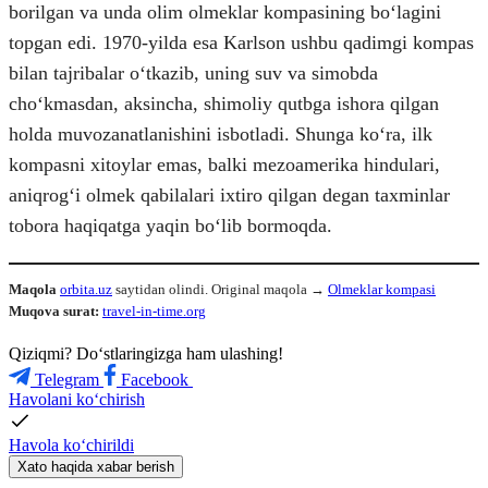
borilgan va unda olim olmeklar kompasining boʻlagini
topgan edi. 1970-yilda esa Karlson ushbu qadimgi kompas
bilan tajribalar oʻtkazib, uning suv va simobda
choʻkmasdan, aksincha, shimoliy qutbga ishora qilgan
holda muvozanatlanishini isbotladi. Shunga koʻra, ilk
kompasni xitoylar emas, balki mezoamerika hindulari,
aniqrogʻi olmek qabilalari ixtiro qilgan degan taxminlar
tobora haqiqatga yaqin boʻlib bormoqda.
Maqola
orbita.uz
saytidan olindi. Original maqola →
Olmeklar kompasi
Muqova surat:
travel-in-time.org
Qiziqmi? Doʻstlaringizga ham ulashing!
Telegram
Facebook
Havolani ko‘chirish
Havola ko‘chirildi
Xato haqida xabar berish