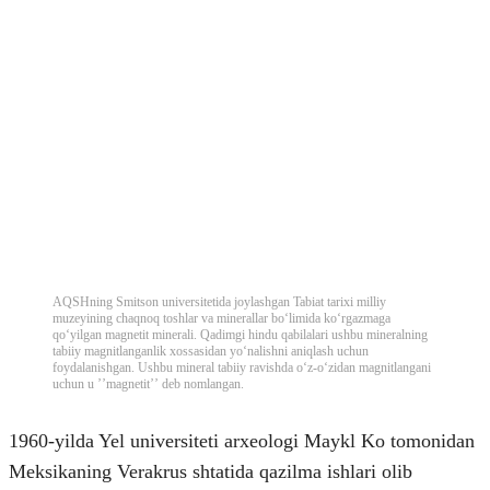
AQSHning Smitson universitetida joylashgan Tabiat tarixi milliy
muzeyining chaqnoq toshlar va minerallar boʻlimida koʻrgazmaga
qoʻyilgan magnetit minerali. Qadimgi hindu qabilalari ushbu mineralning
tabiiy magnitlanganlik xossasidan yoʻnalishni aniqlash uchun
foydalanishgan. Ushbu mineral tabiiy ravishda oʻz-oʻzidan magnitlangani
uchun u ʼʼmagnetitʼʼ deb nomlangan.
1960-yilda Yel universiteti arxeologi Maykl Ko tomonidan
Meksikaning Verakrus shtatida qazilma ishlari olib