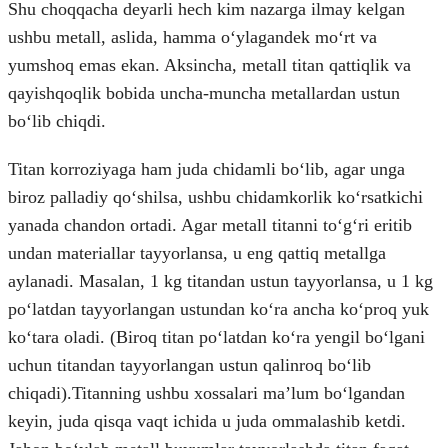
Shu choqqacha deyarli hech kim nazarga ilmay kelgan
ushbu metall, aslida, hamma oʻylagandek moʻrt va
yumshoq emas ekan. Aksincha, metall titan qattiqlik va
qayishqoqlik bobida uncha-muncha metallardan ustun
boʻlib chiqdi.
Titan korroziyaga ham juda chidamli boʻlib, agar unga
biroz palladiy qoʻshilsa, ushbu chidamkorlik koʻrsatkichi
yanada chandon ortadi. Agar metall titanni toʻgʻri eritib
undan materiallar tayyorlansa, u eng qattiq metallga
aylanadi. Masalan, 1 kg titandan ustun tayyorlansa, u 1 kg
poʻlatdan tayyorlangan ustundan koʻra ancha koʻproq yuk
koʻtara oladi. (Biroq titan poʻlatdan koʻra yengil boʻlgani
uchun titandan tayyorlangan ustun qalinroq boʻlib
chiqadi).Titanning ushbu xossalari maʼlum boʻlgandan
keyin, juda qisqa vaqt ichida u juda ommalashib ketdi.