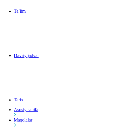
Ta’lim
Davriy jadval
Tarix
Asosiy sahifa
Maqolalar