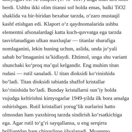
berdi. Ushbu ikki olim titanni sof holda emas, balki TiO2
shaklida va bir-biridan bexabar tarzda, oʻzaro mustaqil
kashf etishgan edi. Klaport oʻz qaydnomalarida ushbu
elementni afsonalardagi katta kuch-quvvatga ega tarzda
tasvirlanadigan ulkan maxluqlar — titanlar sharafiga
nomlaganini, lekin buning uchun, aslida, unda joʻyali
sabab boʻlmaganini taʼkidlaydi. Ehtimol, unga shu variant
shunchaki koʻproq maʼqul kelgandir. Eng muhim titan
rudasi — rutil sanaladi. U titan dioksidi koʻrinishida
boʻladi. Titan dioksidi tabiatda shaffof kristallar
koʻrinishida boʻladi. Bunday kristallarni sunʼiy holda
vujudga keltirishni kimyogarlar 1949-yilda ilk bora amalga
oshirishgan. Rutil kristallari yorugʻlik nurlarini hatto
olmosdan ham yaxshiroq tarzda sindirish koʻrsatkichiga
ega. Agar rutil toʻgʻri sayqallansa, u eng serqirra
brilliantdan ham chiroyliroq jilvalanadi. Muammo