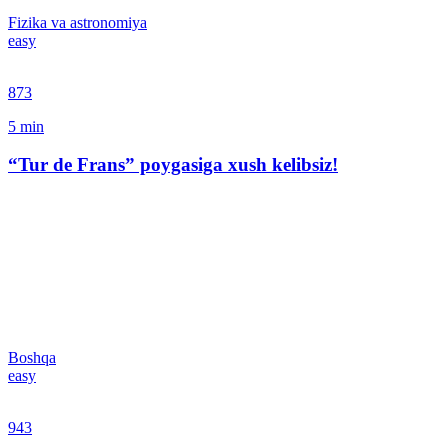
Fizika va astronomiya
easy
873
5
min
“Tur de Frans” poygasiga xush kelibsiz!
Boshqa
easy
943