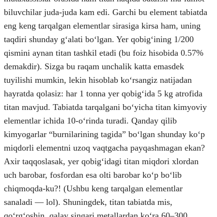
biluvchilar juda-juda kam edi. Garchi bu element tabiatda
eng keng tarqalgan elementlar sirasiga kirsa ham, uning
taqdiri shunday gʻalati boʻlgan. Yer qobigʻining 1/200
qismini aynan titan tashkil etadi (bu foiz hisobida 0.57%
demakdir). Sizga bu raqam unchalik katta emasdek
tuyilishi mumkin, lekin hisoblab koʻrsangiz natijadan
hayratda qolasiz: har 1 tonna yer qobigʻida 5 kg atrofida
titan mavjud. Tabiatda tarqalgani boʻyicha titan kimyoviy
elementlar ichida 10-oʻrinda turadi. Qanday qilib
kimyogarlar “burnilarining tagida” boʻlgan shunday koʻp
miqdorli elementni uzoq vaqtgacha payqashmagan ekan?
Axir taqqoslasak, yer qobigʻidagi titan miqdori xlordan
uch barobar, fosfordan esa olti barobar koʻp boʻlib
chiqmoqda-ku?! (Ushbu keng tarqalgan elementlar
sanaladi — lol). Shuningdek, titan tabiatda mis,
qoʻrgʻoshin, qalay singari metallardan koʻra 60–300