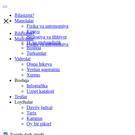
Bilasizmi?
Maqolalar
Fizika va astronomiya
Kimyo
Bilasizmi?
Biologiya va tibbiyot
Maqolalar
IT va muhandislik
Fizika va astronomiya
Boshqa
Turkumlar
Videolar
Qisqa hikoya
Yerdan gapiramiz
Xurmo
Boshqa
Infografika
Uznet katalogi
Testlar
Loyihalar
Davriy jadval
Tarix
Kampus
Oy bir piksel
Toggle dark mode