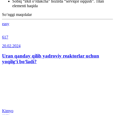
Sobiq “irkit o‘rdakcha” hozirda “serviqor oqqush”. Titan
elementi haqida
So‘nggi maqolalar
easy
617
20.02.2024
Uran qanday qilib yadroviy reaktorlar uchun
yoqilg‘i bo‘ladi?
Kimyo