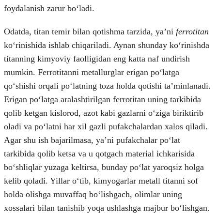
foydalanish zarur boʻladi.
Odatda, titan temir bilan qotishma tarzida, yaʼni
ferrotitan
koʻrinishida ishlab chiqariladi. Aynan shunday koʻrinishda
titanning kimyoviy faolligidan eng katta naf undirish
mumkin. Ferrotitanni metallurglar erigan poʻlatga
qoʻshishi orqali poʻlatning toza holda qotishi taʼminlanadi.
Erigan poʻlatga aralashtirilgan ferrotitan uning tarkibida
qolib ketgan kislorod, azot kabi gazlarni oʻziga biriktirib
oladi va poʻlatni har xil gazli pufakchalardan xalos qiladi.
Agar shu ish bajarilmasa, yaʼni pufakchalar poʻlat
tarkibida qolib ketsa va u qotgach material ichkarisida
boʻshliqlar yuzaga keltirsa, bunday poʻlat yaroqsiz holga
kelib qoladi. Yillar oʻtib, kimyogarlar metall titanni sof
holda olishga muvaffaq boʻlishgach, olimlar uning
xossalari bilan tanishib yoqa ushlashga majbur boʻlishgan.