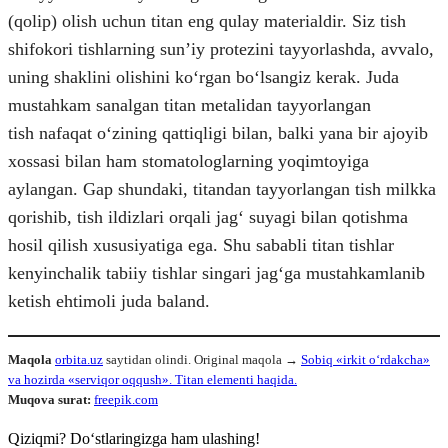
(qolip) olish uchun titan eng qulay materialdir. Siz tish
shifokori tishlarning sunʼiy protezini tayyorlashda, avvalo,
uning shaklini olishini koʻrgan boʻlsangiz kerak. Juda
mustahkam sanalgan titan metalidan tayyorlangan
tish nafaqat oʻzining qattiqligi bilan, balki yana bir ajoyib
xossasi bilan ham stomatologlarning yoqimtoyiga
aylangan. Gap shundaki, titandan tayyorlangan tish milkka
qorishib, tish ildizlari orqali jagʻ suyagi bilan qotishma
hosil qilish xususiyatiga ega. Shu sababli titan tishlar
kenyinchalik tabiiy tishlar singari jagʻga mustahkamlanib
ketish ehtimoli juda baland.
Maqola
orbita.uz
saytidan olindi. Original maqola →
Sobiq «irkit o‘rdakcha»
va hozirda «serviqor oqqush». Titan elementi haqida.
Muqova surat:
freepik.com
Qiziqmi? Doʻstlaringizga ham ulashing!