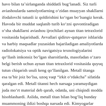
havo bilan taʼsirlanganda shiddatli bugʻlanadi. Siz turli
aviashoularda samolyotlarning oʻzidan muayyan shakllarni
ifodalovchi tutunli iz qoldirishini koʻrgan boʻlsangiz kerak.
Havoda bir muddat saqlanib turib koʻzni quvontiradigan
oʻsha shakllarni aviashou ijrochilari aynan titan tetraxlorid
vositasida bajarishadi. Avvallari qidiruv-qutqaruv ishlarida
va harbiy maqsadlar yuzasidan bajariladigan amaliyotlarda
radiolokatsiya va optik navigatsiya texnologiyalarini
qoʻllash imkonsiz boʻlgan sharoitlarda, masofadan oʻzaro
belgi berish uchun aynan titan tetraxlorid vositasida quyuq
tutun chiqarish usuli keng qoʻllanilgan. Metall titanga
esa taʼbir joiz boʻlsa, uzoq vaqt “irkit oʻrdakcha” sifatida
qaralgan edi. Metall titanni hech narsaga yaramaydigan
juda moʻrt material deb qarab, odatda, uni chiqindi modda
hisoblashardi. Aslida, metall titan bilan bogʻliq bunday
muammoning ildizi boshqa narsada edi. Kimyogarlar