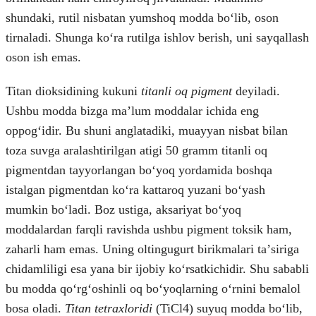
shundaki, rutil nisbatan yumshoq modda boʻlib, oson
tirnaladi. Shunga koʻra rutilga ishlov berish, uni sayqallash
oson ish emas.
Titan dioksidining kukuni
titanli oq pigment
deyiladi.
Ushbu modda bizga maʼlum moddalar ichida eng
oppogʻidir. Bu shuni anglatadiki, muayyan nisbat bilan
toza suvga aralashtirilgan atigi 50 gramm titanli oq
pigmentdan tayyorlangan boʻyoq yordamida boshqa
istalgan pigmentdan koʻra kattaroq yuzani boʻyash
mumkin boʻladi. Boz ustiga, aksariyat boʻyoq
moddalardan farqli ravishda ushbu pigment toksik ham,
zaharli ham emas. Uning oltingugurt birikmalari taʼsiriga
chidamliligi esa yana bir ijobiy koʻrsatkichidir. Shu sababli
bu modda qoʻrgʻoshinli oq boʻyoqlarning oʻrnini bemalol
bosa oladi.
Titan tetraxloridi
(TiCl4) suyuq modda boʻlib,