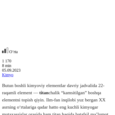
Oʻrta
1 170
8
min
05.09.2023
Kimyo
Butun boshli kimyoviy elementlar davriy jadvalida 22-
raqamli element —
titan
chalik “kamsitilgan” boshqa
elementni topish qiyin. Ilm-fan inqilobi yuz bergan XX
asrning oʻrtalariga qadar hatto eng kuchli kimyogar
mutaxassislar orasida ham titan haqida batafsil maʼlumot