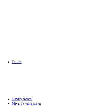
Ta’lim
Davriy jadval
Miya va yana miya