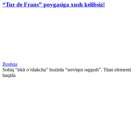
“Tur de Frans” poygasiga xush kelibsiz!
Boshqa
Sobiq “irkit o‘rdakcha” hozirda “serviqor oqqush”. Titan elementi
haqida