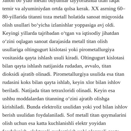
Jahon boʻylab metall buyumlar tayyorlashda titan faqat
temir va alyuminiydan ortda qolsa kerak. XX asrning 60–
80-yillarida titanni toza metall holatida sanoat miqyosida
olish usullari boʻyicha izlanishlar yoppasiga avj oldi.
Keyingi yillarda tajribadan oʻtgan va iqtisodiy jihatdan
oʻzini oqlagan sanoat darajasida metall titan olish
usullariga oltingugurt kislotasi yoki pirometallurgiya
vositasida qayta ishlash usuli kiradi. Oltingugurt kislotasi
bilan qayta ishlash natijasida rudadan, avvalo, titan
dioksidi ajratib olinadi. Pirometallurgiya usulida esa titan
rudasini koks bilan qayta ishlab, keyin xlor bilan ishlov
beriladi. Natijada titan tetraxloridi olinadi. Keyin esa
ushbu moddalardan titanning oʻzini ajratib olishga
kirishiladi. Bunda elektroliz usulidan yoki yod bilan ishlov
berish usulidan foydalaniladi. Sof metall titan quymalarini
olish uchun esa katta kuchlanishli elektr yoyidan