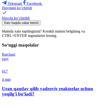
Telegram
Facebook
Havolani ko‘chirish
Havola ko‘chirildi
Xato haqida xabar berish
Matnda xato topdingizmi? Kerakli matnni belgilang va
CTRL+ENTER tugmalarini bosing.
So‘nggi maqolalar
Barchasi
easy
617
4
min
Uran qanday qilib yadroviy reaktorlar uchun
yoqilg‘i bo‘ladi?