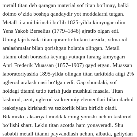
metall titan deb qaragan material sof titan boʻlmay, balki
doimo oʻzida boshqa qandaydir yot moddalarni tutgan.
Metall titanni birinchi boʻlib 1825-yilda kimyogar olim
Yens Yakob Berselius (1779–1848) ajratib olgan edi.
Uning tajribasida titan qoramtir kukun tarzida, xilma-xil
aralashmalar bilan qorishgan holatda olingan. Metall
titanni olish borasida keyingi yutuqni farang kimyogari
Anri Frederik Muassan (1857–1907) qayd etgan. Muassan
laboratoriyasida 1895-yilda olingan titan tarkibida atigi 2%
uglerod aralashmasi boʻlgan edi. Gap shundaki, sof
holdagi titanni tutib turish juda mushkul masala. Titan
kislorod, azot, uglerod va kremniy elementlari bilan darhol
reaksiyaga kirishadi va tezkorlik bilan birikib oladi.
Bilamizki, aksariyat moddalarning yonishi uchun kislorod
boʻlishi shart. Lekin titan azotda ham yonaveradi. Shu
sababli metall titanni payvandlash uchun, albatta, geliydan