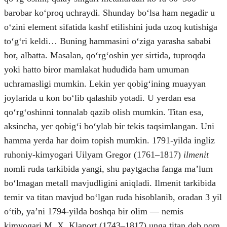
barobar koʻproq uchraydi. Shunday boʻlsa ham negadir u
oʻzini element sifatida kashf etilishini juda uzoq kutishiga
toʻgʻri keldi… Buning hammasini oʻziga yarasha sababi
bor, albatta. Masalan, qoʻrgʻoshin yer sirtida, tuproqda
yoki hatto biror mamlakat hududida ham umuman
uchramasligi mumkin. Lekin yer qobigʻining muayyan
joylarida u kon boʻlib qalashib yotadi. U yerdan esa
qoʻrgʻoshinni tonnalab qazib olish mumkin. Titan esa,
aksincha, yer qobigʻi boʻylab bir tekis taqsimlangan. Uni
hamma yerda har doim topish mumkin. 1791-yilda ingliz
ruhoniy-kimyogari Uilyam Gregor (1761–1817)
ilmenit
nomli ruda tarkibida yangi, shu paytgacha fanga maʼlum
boʻlmagan metall mavjudligini aniqladi. Ilmenit tarkibida
temir va titan mavjud boʻlgan ruda hisoblanib, oradan 3 yil
oʻtib, yaʼni 1794-yilda boshqa bir olim — nemis
kimyogari M. X. Klaport (1743–1817) unga titan deb nom