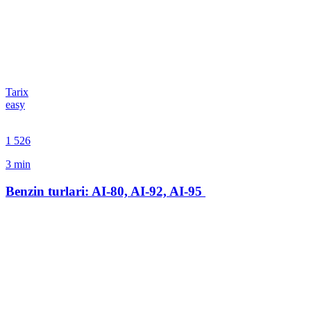
Tarix
easy
1 526
3
min
Benzin turlari: AI-80, AI-92, AI-95