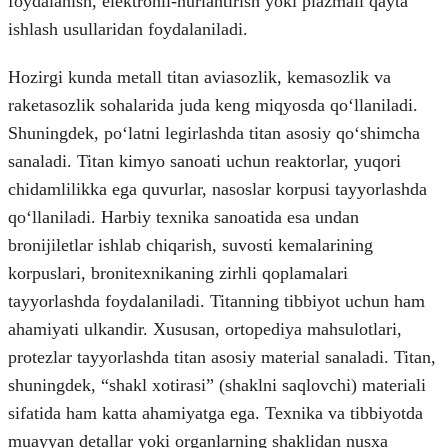
foydalanish, elektronli-nurlantirish yoki plazmali qayta
ishlash usullaridan foydalaniladi.
Hozirgi kunda metall titan aviasozlik, kemasozlik va
raketasozlik sohalarida juda keng miqyosda qoʻllaniladi.
Shuningdek, poʻlatni legirlashda titan asosiy qoʻshimcha
sanaladi. Titan kimyo sanoati uchun reaktorlar, yuqori
chidamlilikka ega quvurlar, nasoslar korpusi tayyorlashda
qoʻllaniladi. Harbiy texnika sanoatida esa undan
bronijiletlar ishlab chiqarish, suvosti kemalarining
korpuslari, bronitexnikaning zirhli qoplamalari
tayyorlashda foydalaniladi. Titanning tibbiyot uchun ham
ahamiyati ulkandir. Xususan, ortopediya mahsulotlari,
protezlar tayyorlashda titan asosiy material sanaladi. Titan,
shuningdek, “shakl xotirasi” (shaklni saqlovchi) materiali
sifatida ham katta ahamiyatga ega. Texnika va tibbiyotda
muayyan detallar yoki organlarning shaklidan nusxa