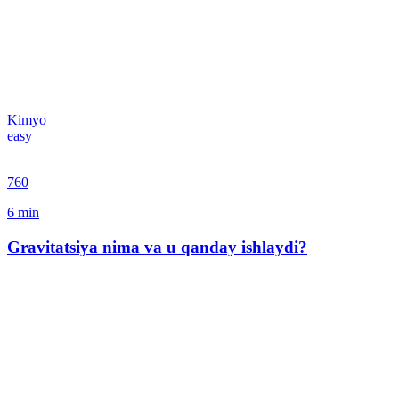
Kimyo
easy
760
6
min
Gravitatsiya nima va u qanday ishlaydi?