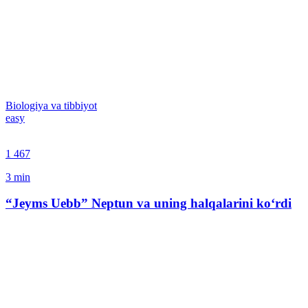
Biologiya va tibbiyot
easy
1 467
3
min
“Jeyms Uebb” Neptun va uning halqalarini ko‘rdi