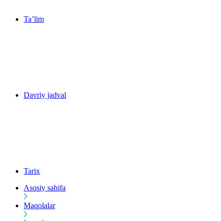
Ta’lim
Davriy jadval
Tarix
Asosiy sahifa
Maqolalar