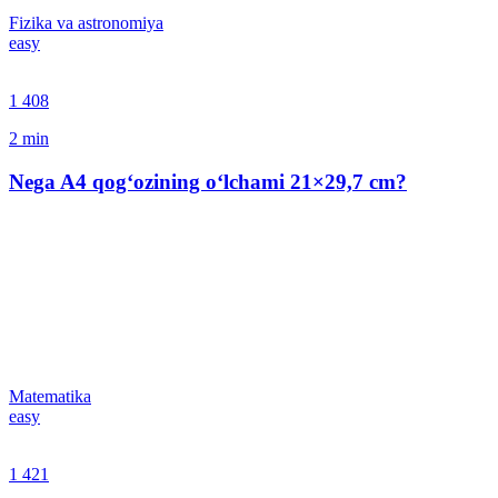
Fizika va astronomiya
easy
1 408
2
min
Nega A4 qog‘ozining o‘lchami 21×29,7 сm?
Matematika
easy
1 421