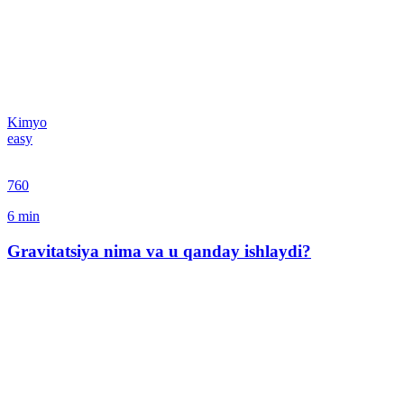
Kimyo
easy
760
6
min
Gravitatsiya nima va u qanday ishlaydi?