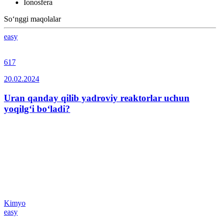
Ionosfera
So‘nggi maqolalar
easy
617
20.02.2024
Uran qanday qilib yadroviy reaktorlar uchun
yoqilg‘i bo‘ladi?
Kimyo
easy