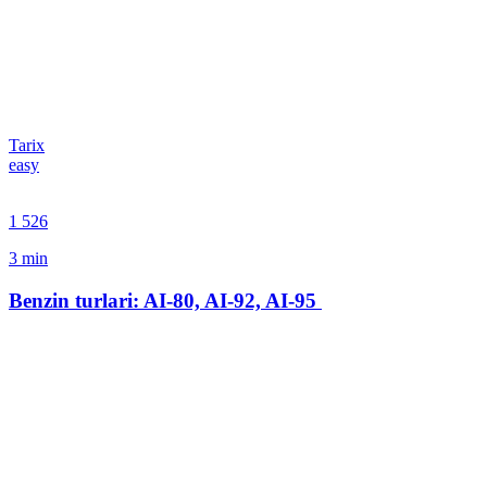
Tarix
easy
1 526
3
min
Benzin turlari: AI-80, AI-92, AI-95