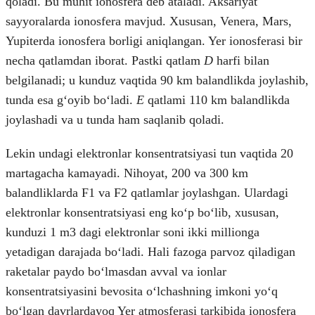
qoladi. Bu muhit ionosfera deb ataladi. Aksariyat
sayyoralarda ionosfera mavjud. Xususan, Venera, Mars,
Yupiterda ionosfera borligi aniqlangan. Yer ionosferasi bir
necha qatlamdan iborat. Pastki qatlam
D
harfi bilan
belgilanadi; u kunduz vaqtida 90 km balandlikda joylashib,
tunda esa gʻoyib boʻladi.
E
qatlami 110 km balandlikda
joylashadi va u tunda ham saqlanib qoladi.
Lekin undagi elektronlar konsentratsiyasi tun vaqtida 20
martagacha kamayadi. Nihoyat, 200 va 300 km
balandliklarda F1 va F2 qatlamlar joylashgan. Ulardagi
elektronlar konsentratsiyasi eng koʻp boʻlib, xususan,
kunduzi 1 m3 dagi elektronlar soni ikki millionga
yetadigan darajada boʻladi. Hali fazoga parvoz qiladigan
raketalar paydo boʻlmasdan avval va ionlar
konsentratsiyasini bevosita oʻlchashning imkoni yoʻq
boʻlgan davrlardayoq Yer atmosferasi tarkibida ionosfera