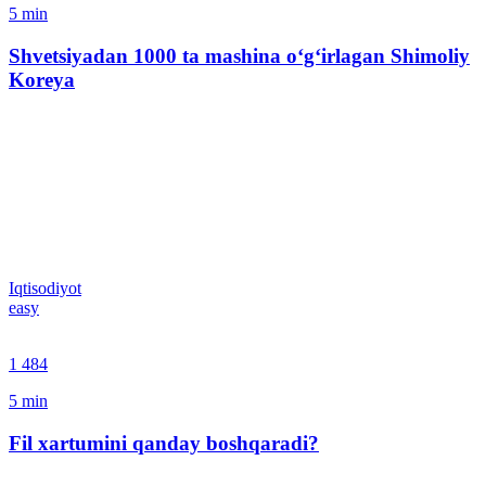
5
min
Shvetsiyadan 1000 ta mashina o‘g‘irlagan Shimoliy
Koreya
Iqtisodiyot
easy
1 484
5
min
Fil xartumini qanday boshqaradi?