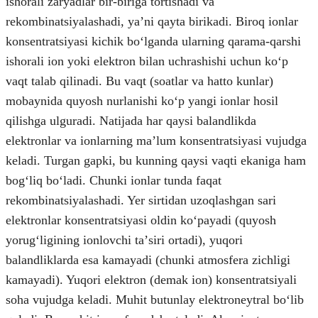
ishorali zaryadlar bir-biriga tortishadi va
rekombinatsiyalashadi, yaʼni qayta birikadi. Biroq ionlar
konsentratsiyasi kichik boʻlganda ularning qarama-qarshi
ishorali ion yoki elektron bilan uchrashishi uchun koʻp
vaqt talab qilinadi. Bu vaqt (soatlar va hatto kunlar)
mobaynida quyosh nurlanishi koʻp yangi ionlar hosil
qilishga ulguradi. Natijada har qaysi balandlikda
elektronlar va ionlarning maʼlum konsentratsiyasi vujudga
keladi. Turgan gapki, bu kunning qaysi vaqti ekaniga ham
bogʻliq boʻladi. Chunki ionlar tunda faqat
rekombinatsiyalashadi. Yer sirtidan uzoqlashgan sari
elektronlar konsentratsiyasi oldin koʻpayadi (quyosh
yorugʻligining ionlovchi taʼsiri ortadi), yuqori
balandliklarda esa kamayadi (chunki atmosfera zichligi
kamayadi). Yuqori elektron (demak ion) konsentratsiyali
soha vujudga keladi. Muhit butunlay elektroneytral boʻlib