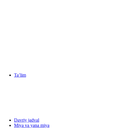
Ta’lim
Davriy jadval
Miya va yana miya