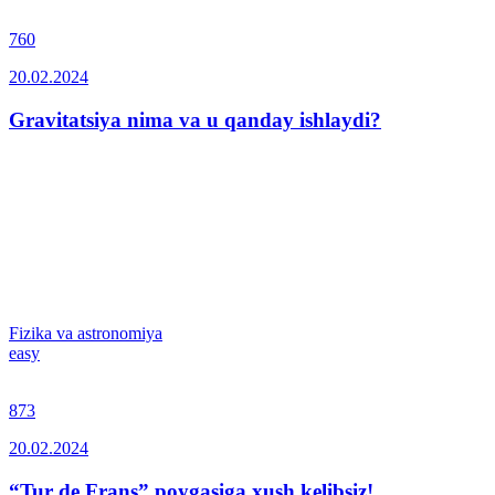
760
20.02.2024
Gravitatsiya nima va u qanday ishlaydi?
Fizika va astronomiya
easy
873
20.02.2024
“Tur de Frans” poygasiga xush kelibsiz!