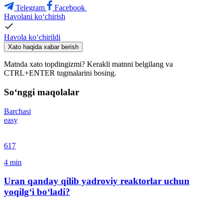
Telegram
Facebook
Havolani ko‘chirish
Havola ko‘chirildi
Xato haqida xabar berish
Matnda xato topdingizmi? Kerakli matnni belgilang va
CTRL+ENTER tugmalarini bosing.
So‘nggi maqolalar
Barchasi
easy
617
4
min
Uran qanday qilib yadroviy reaktorlar uchun
yoqilg‘i bo‘ladi?