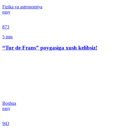
Fizika va astronomiya
easy
873
5
min
“Tur de Frans” poygasiga xush kelibsiz!
Boshqa
easy
943