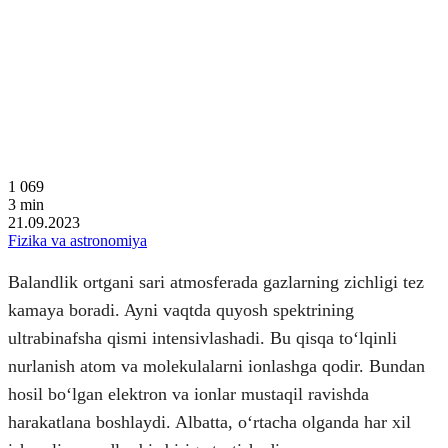
1 069
3
min
21.09.2023
Fizika va astronomiya
Balandlik ortgani sari atmosferada gazlarning zichligi tez
kamaya boradi. Ayni vaqtda quyosh spektrining
ultrabinafsha qismi intensivlashadi. Bu qisqa toʻlqinli
nurlanish atom va molekulalarni ionlashga qodir. Bundan
hosil boʻlgan elektron va ionlar mustaqil ravishda
harakatlana boshlaydi. Albatta, oʻrtacha olganda har xil