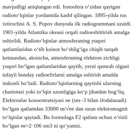
mavjudligi aniqlangan edi. Ionosfera oʻzidan qaytgan
radiotoʻlqinlar yordamida kashf qilingan. 1895-yilda rus
ixtirochisi A. S. Popov dunyoda ilk radiogrammani uzatdi.
1901-yilda Atlantika okeani orqali radioeshittirish amalga
oshirildi. Radiotoʻlqinlar atmosferaning yuqori
qatlamlaridan oʻtib koinot boʻshligʻiga chiqib tarqab
ketmasdan, aksincha, atmosferaning elektron zichligi
yuqori boʻlgan qatlamlaridan qaytib, yerni qamrab olgani
tufayli bunday radioefirlarni amalga oshirish amalda
imkonli boʻladi. Radiotoʻlqinlarning qaytishi ularning
chastotasi yoki toʻlqin uzunligiga koʻp jihatdan bogʻliq.
Elektronlar konsentratsiyasi
n
e (sm−3 bilan ifodalanadi)
boʻlgan qatlamdan 33000 m/√
n
e dan uzun elektromagnit
toʻlqinlar qaytadi. Bu formulaga F2 qatlam uchun oʻrinli
boʻlgan
n
e=2·106 sm3 ni qoʻyamiz.