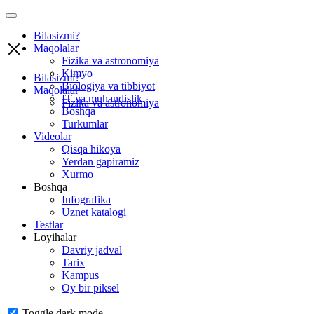
Bilasizmi?
Maqolalar
Fizika va astronomiya
Kimyo
Bilasizmi?
Biologiya va tibbiyot
Maqolalar
IT va muhandislik
Fizika va astronomiya
Boshqa
Turkumlar
Videolar
Qisqa hikoya
Yerdan gapiramiz
Xurmo
Boshqa
Infografika
Uznet katalogi
Testlar
Loyihalar
Davriy jadval
Tarix
Kampus
Oy bir piksel
Toggle dark mode