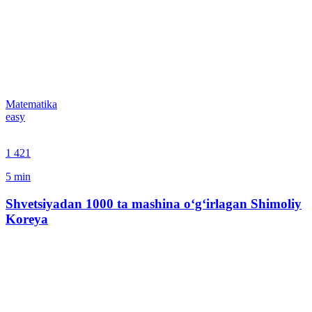
Matematika
easy
1 421
5
min
Shvetsiyadan 1000 ta mashina o‘g‘irlagan Shimoliy
Koreya