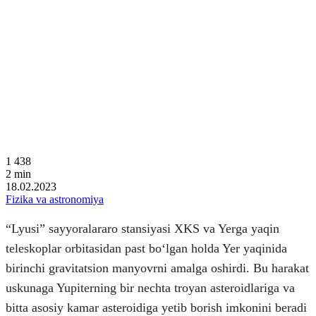
1 438
2
min
18.02.2023
Fizika va astronomiya
“Lyusi” sayyoralararo stansiyasi XKS va Yerga yaqin
teleskoplar orbitasidan past boʻlgan holda Yer yaqinida
birinchi gravitatsion manyovrni amalga oshirdi. Bu harakat
uskunaga Yupiterning bir nechta troyan asteroidlariga va
bitta asosiy kamar asteroidiga yetib borish imkonini beradi