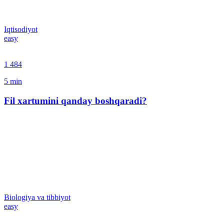
Iqtisodiyot
easy
1 484
5
min
Fil xartumini qanday boshqaradi?
Biologiya va tibbiyot
easy