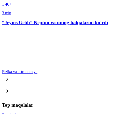
1 467
3
min
“Jeyms Uebb” Neptun va uning halqalarini ko‘rdi
Fizika va astronomiya
Top maqolalar