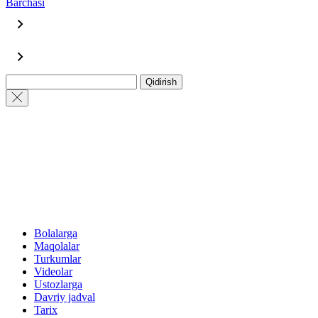
Barchasi
Qidirish
Bolalarga
Maqolalar
Turkumlar
Videolar
Ustozlarga
Davriy jadval
Tarix