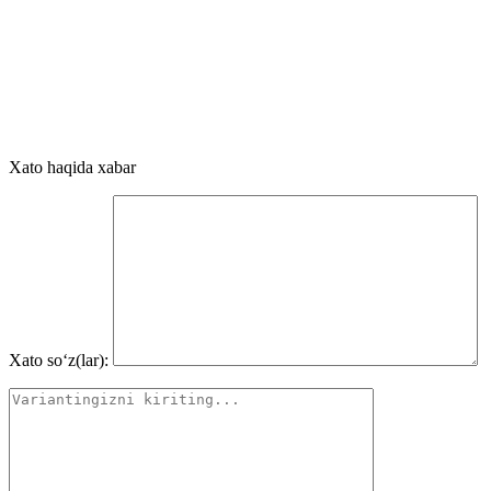
Xato haqida xabar
Xato so‘z(lar):