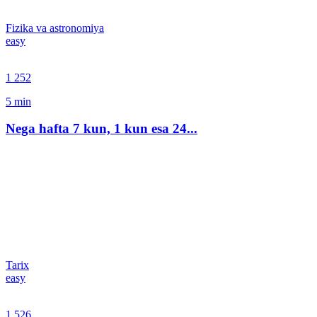
Fizika va astronomiya
easy
1 252
5
min
Nega hafta 7 kun, 1 kun esa 24...
Tarix
easy
1 526