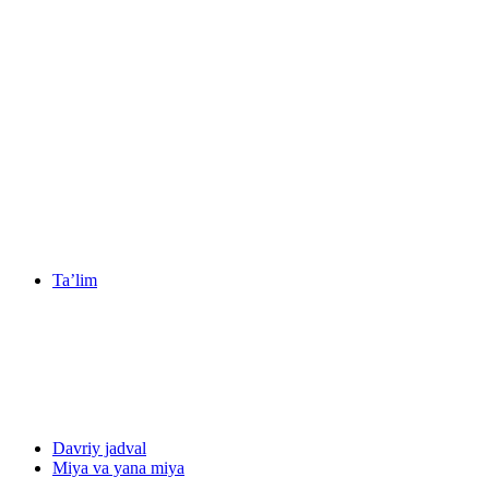
Ta’lim
Davriy jadval
Miya va yana miya