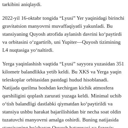
tarkibini aniqlaydi.
2022-yil 16-oktabr tongida “Lyusi” Yer yaqinidagi birinchi
gravitatsion manyovrni muvaffaqiyatli yakunladi. Bu
stansiyaning Quyosh atrofida aylanish davrini koʻpaytirdi
va orbitasini oʻzgartirib, uni Yupiter—Quyosh tizimining
L4 nuqtasiga yoʻnaltirdi.
Yerga yaqinlashish vaqtida “Lyusi” sayyora yuzasidan 351
kilometr balandlikka yetib keldi. Bu XKS va Yerga yaqin
teleskoplar orbitasidan pastdagi hudud hisoblanadi.
Natijada qurilma boshdan kechirgan kichik atmosfera
qarshiligini qoplash zarurati yuzaga keldi. Minimal uchib
oʻtish balandligi dastlabki qiymatdan koʻpaytirildi va
stansiya ushbu harakat bajarilishidan bir necha soat oldin
tuzatuvchi manyovrni amalga oshirdi. Buning natijasida
stansiyaning boʻshagan Quyosh batareyasi va fazoviy