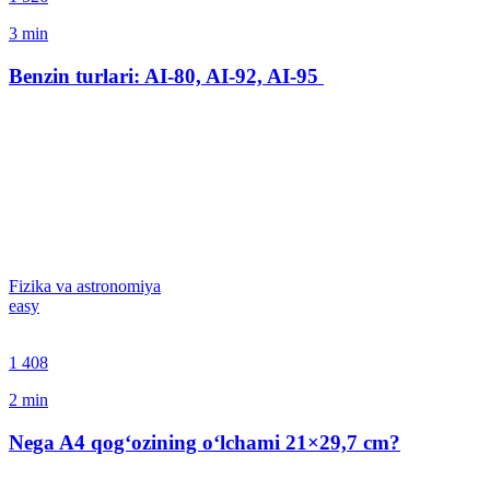
3
min
Benzin turlari: AI-80, AI-92, AI-95
Fizika va astronomiya
easy
1 408
2
min
Nega A4 qog‘ozining o‘lchami 21×29,7 сm?