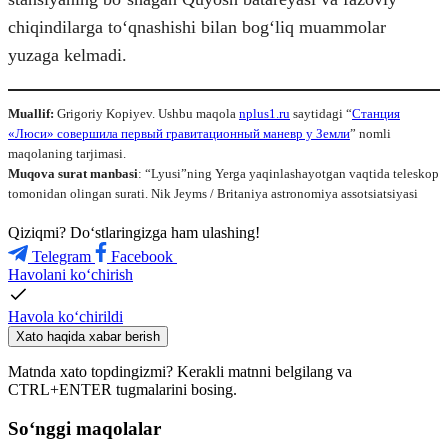
chiqindilarga toʻqnashishi bilan bogʻliq muammolar
yuzaga kelmadi.
Muallif:
Grigoriy Kopiyev.
Ushbu maqola
nplus1.ru
saytidagi “
Станция
«Люси» совершила первый гравитационный маневр у Земли
” nomli
maqolaning tarjimasi.
Muqova surat manbasi
: “Lyusi”ning Yerga yaqinlashayotgan vaqtida teleskop
tomonidan olingan surati. Nik Jeyms / Britaniya astronomiya assotsiatsiyasi
Qiziqmi? Doʻstlaringizga ham ulashing!
Telegram
Facebook
Havolani ko‘chirish
Havola ko‘chirildi
Xato haqida xabar berish
Matnda xato topdingizmi? Kerakli matnni belgilang va
CTRL+ENTER tugmalarini bosing.
So‘nggi maqolalar