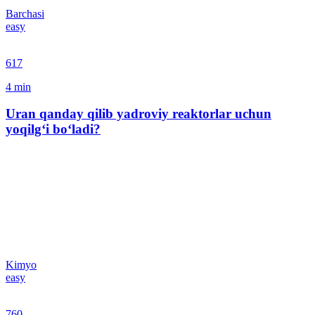
Barchasi
easy
617
4
min
Uran qanday qilib yadroviy reaktorlar uchun
yoqilg‘i bo‘ladi?
Kimyo
easy
760