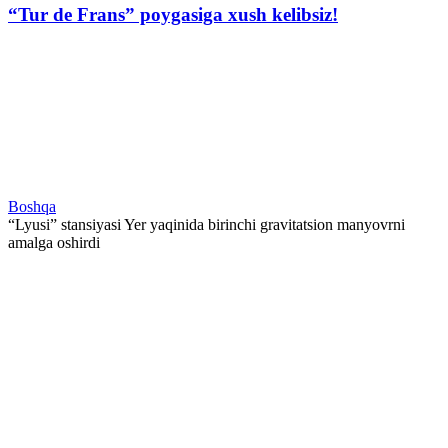
“Tur de Frans” poygasiga xush kelibsiz!
Boshqa
“Lyusi” stansiyasi Yer yaqinida birinchi gravitatsion manyovrni
amalga oshirdi