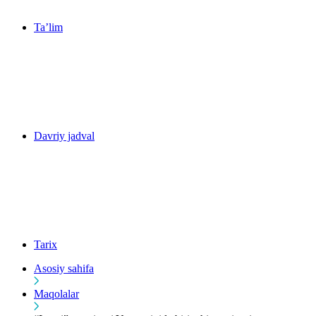
Ta’lim
Davriy jadval
Tarix
Asosiy sahifa
Maqolalar