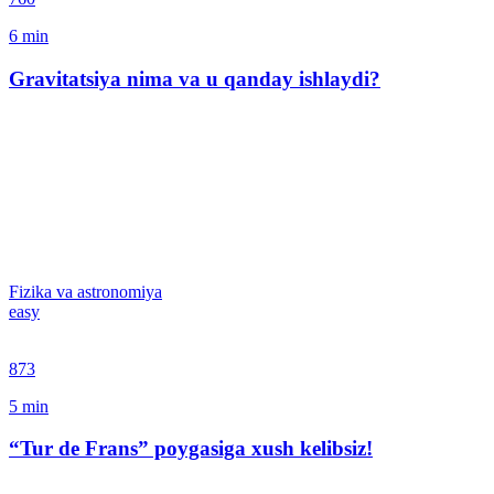
6
min
Gravitatsiya nima va u qanday ishlaydi?
Fizika va astronomiya
easy
873
5
min
“Tur de Frans” poygasiga xush kelibsiz!