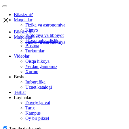
Bilasizmi?
Maqolalar
Fizika va astronomiya
Kimyo
Bilasizmi?
Biologiya va tibbiyot
Maqolalar
IT va muhandislik
Fizika va astronomiya
Boshqa
Turkumlar
Videolar
Qisqa hikoya
Yerdan gapiramiz
Xurmo
Boshqa
Infografika
Uznet katalogi
Testlar
Loyihalar
Davriy jadval
Tarix
Kampus
Oy bir piksel
Toggle dark mode