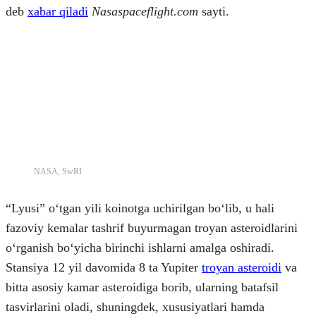
deb
xabar qiladi
Nasaspaceflight.com
sayti.
NASA, SwRI
“Lyusi” oʻtgan yili koinotga uchirilgan boʻlib, u hali
fazoviy kemalar tashrif buyurmagan troyan asteroidlarini
oʻrganish boʻyicha birinchi ishlarni amalga oshiradi.
Stansiya 12 yil davomida 8 ta Yupiter
troyan asteroidi
va
bitta asosiy kamar asteroidiga borib, ularning batafsil
tasvirlarini oladi, shuningdek, xususiyatlari hamda