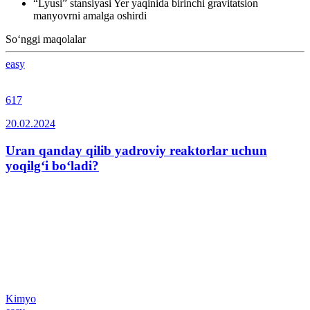
“Lyusi” stansiyasi Yer yaqinida birinchi gravitatsion
manyovrni amalga oshirdi
So‘nggi maqolalar
easy
617
20.02.2024
Uran qanday qilib yadroviy reaktorlar uchun
yoqilg‘i bo‘ladi?
Kimyo