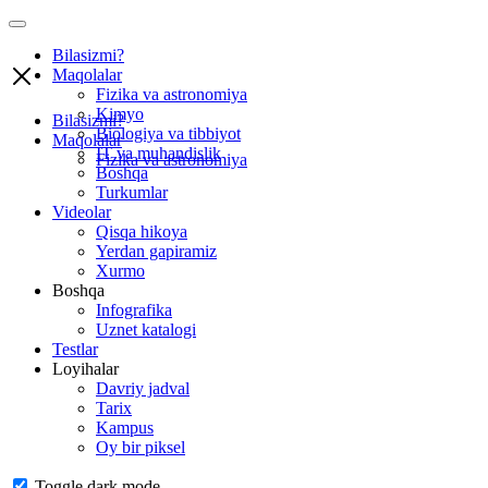
Bilasizmi?
Maqolalar
Fizika va astronomiya
Kimyo
Bilasizmi?
Biologiya va tibbiyot
Maqolalar
IT va muhandislik
Fizika va astronomiya
Boshqa
Turkumlar
Videolar
Qisqa hikoya
Yerdan gapiramiz
Xurmo
Boshqa
Infografika
Uznet katalogi
Testlar
Loyihalar
Davriy jadval
Tarix
Kampus
Oy bir piksel
Toggle dark mode