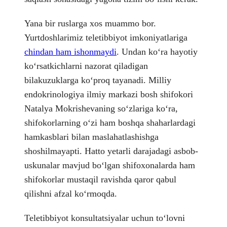
Yana bir ruslarga xos muammo bor.
Yurtdoshlarimiz teletibbiyot imkoniyatlariga
chindan ham ishonmaydi
. Undan koʻra hayotiy
koʻrsatkichlarni nazorat qiladigan
bilakuzuklarga koʻproq tayanadi. Milliy
endokrinologiya ilmiy markazi bosh shifokori
Natalya Mokrishevaning soʻzlariga koʻra,
shifokorlarning oʻzi ham boshqa shaharlardagi
hamkasblari bilan maslahatlashishga
shoshilmayapti. Hatto yetarli darajadagi asbob-
uskunalar mavjud boʻlgan shifoxonalarda ham
shifokorlar mustaqil ravishda qaror qabul
qilishni afzal koʻrmoqda.
Teletibbiyot konsultatsiyalar uchun toʻlovni