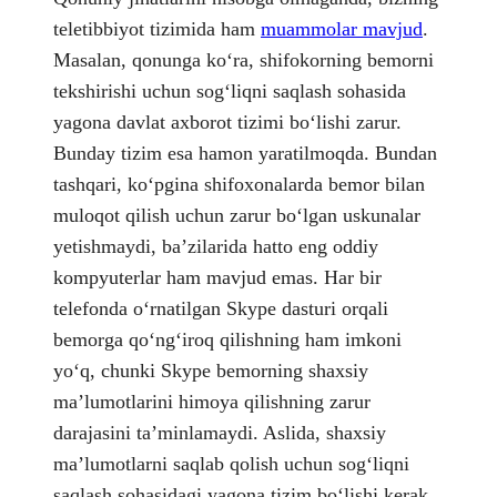
teletibbiyot tizimida ham
muammolar mavjud
.
Masalan, qonunga koʻra, shifokorning bemorni
tekshirishi uchun sogʻliqni saqlash sohasida
yagona davlat axborot tizimi boʻlishi zarur.
Bunday tizim esa hamon yaratilmoqda. Bundan
tashqari, koʻpgina shifoxonalarda bemor bilan
muloqot qilish uchun zarur boʻlgan uskunalar
yetishmaydi, baʼzilarida hatto eng oddiy
kompyuterlar ham mavjud emas. Har bir
telefonda oʻrnatilgan Skype dasturi orqali
bemorga qoʻngʻiroq qilishning ham imkoni
yoʻq, chunki Skype bemorning shaxsiy
maʼlumotlarini himoya qilishning zarur
darajasini taʼminlamaydi. Aslida, shaxsiy
maʼlumotlarni saqlab qolish uchun sogʻliqni
saqlash sohasidagi yagona tizim boʻlishi kerak.