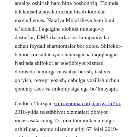
amalga oshirish ham bitta boshogʻriq. Tizimda
telekonsultatsiyalar uchun hisob-kitoblar
mavjud emas. Natalya Mokrisheva ham buni
taʼkidladi. Faqatgina alohida mintaqaviy
dasturlar, DMS dasturlari va kompaniyalar
uchun foydali shartnomalar bor xolos. Shifokor-
bemor konsultatsiyasi hanuzgacha taqiqlangan.
Natijada shifokorlar teletibbiyot xizmati
doirasida bemorga maslahat berish, tashxis
qoʻyish, retsept yozish, qabulga yozilish uchun
qonuniy asos va imkoniyatga ega boʻlmayapti.
Ondoc oʻtkazgan
soʻrovnoma natijalariga koʻra
,
2018-yilda teletibbiyot xizmatlari tibbiyot
muassasalarining 72 foizi tomonidan amalga
oshirilgan, ammo ularning atigi 67 foizi 2019-