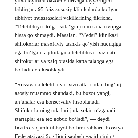
yilda loyihani davom ettirishga tayyorligini
bildirgan. 95 foiz xususiy klinikalarda boʻlgan
tibbiyot muassasalari vakillarining fikricha,
“Teletibbiyot toʻgʻrisida”gi qonun soha rivojiga
hissa qoʻshmaydi. Masalan, “Medsi” klinikasi
shifokorlar masofaviy tashxis qoʻyish huquqiga
ega boʻlgan taqdirdagina teletibbiyot xizmati
shifokorlar va xalq orasida katta talabga ega
boʻladi deb hisoblaydi.
“Rossiyada teletibbiyot xizmatlari bilan bogʻliq
asosiy muammo shundaki, bu bozor yangi,
anʼanalar esa konservativ hisoblanadi.
Shifokorlarning odatlari juda sekin oʻzgaradi,
startaplar esa tez nobud boʻladi”, — deydi
Invitro raqamli tibbiyot boʻlimi rahbari, Rossiya
Federatsiyasi Sogʻliqni saqlash vazirligining