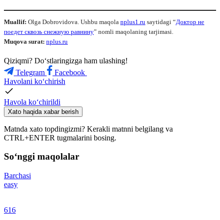
Muallif:
Olga Dobrovidova. Ushbu maqola
nplus1.ru
saytidagi “
Доктор не
поедет сквозь снежную равнину
” nomli maqolaning tarjimasi.
Muqova surat:
nplus.ru
Qiziqmi? Doʻstlaringizga ham ulashing!
Telegram
Facebook
Havolani ko‘chirish
Havola ko‘chirildi
Xato haqida xabar berish
Matnda xato topdingizmi? Kerakli matnni belgilang va
CTRL+ENTER tugmalarini bosing.
So‘nggi maqolalar
Barchasi
easy
616