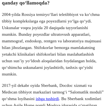
qanday qoʻllamoqda?
2004-yilda Rossiya temiryoʻllari teletibbiyot va koʻchma
tibbiy komplekslarga ega poyezdlarni yoʻlga qoʻydi.
Uskunalar voqea joyida 20 daqiqada tayyorlanishi
mumkin. Bunday poyezdlar ultratovush apparatlari,
mammograf, endoskop, rentgen va laboratoriya majmuasi
bilan jihozlangan. Shifokorlar bemorga mamlakatning
yetakchi klinikalari shifokorlari bilan maslahatlashish
uchun sunʼiy yoʻldosh aloqalaridan foydalangan holda,
qoʻshimcha uskunalarni joylashtirib, tashxis qoʻyishi
mumkin.
2017-yil dekabr oyida Sberbank, Docdoc xizmati va
Medscan tibbiyot markazlari tarmogʻi “Salomatlik moduli”
qoʻshma loyihasini
ishga tushirdi
. Bu Sberbank xodimlari
uchun Agile Home nomli Moskva idorasida oʻrnatilgan