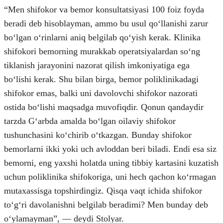
“Men shifokor va bemor konsultatsiyasi 100 foiz foyda
beradi deb hisoblayman, ammo bu usul qoʻllanishi zarur
boʻlgan oʻrinlarni aniq belgilab qoʻyish kerak. Klinika
shifokori bemorning murakkab operatsiyalardan soʻng
tiklanish jarayonini nazorat qilish imkoniyatiga ega
boʻlishi kerak. Shu bilan birga, bemor poliklinikadagi
shifokor emas, balki uni davolovchi shifokor nazorati
ostida boʻlishi maqsadga muvofiqdir. Qonun qandaydir
tarzda Gʻarbda amalda boʻlgan oilaviy shifokor
tushunchasini koʻchirib oʻtkazgan. Bunday shifokor
bemorlarni ikki yoki uch avloddan beri biladi. Endi esa siz
bemorni, eng yaxshi holatda uning tibbiy kartasini kuzatish
uchun poliklinika shifokoriga, uni hech qachon koʻrmagan
mutaxassisga topshirdingiz. Qisqa vaqt ichida shifokor
toʻgʻri davolanishni belgilab beradimi? Men bunday deb
oʻylamayman”, — deydi Stolyar.