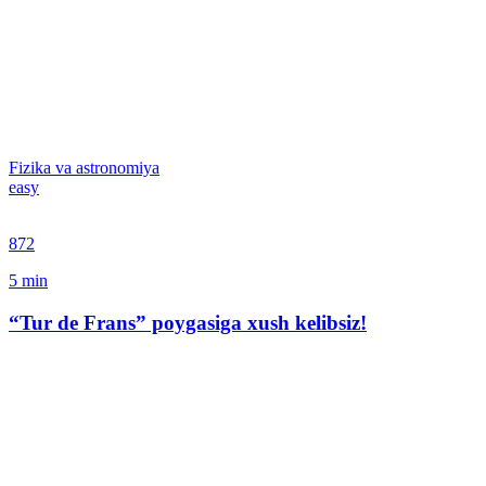
Fizika va astronomiya
easy
872
5
min
“Tur de Frans” poygasiga xush kelibsiz!