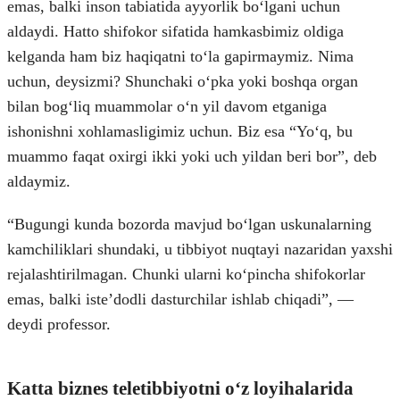
emas, balki inson tabiatida ayyorlik boʻlgani uchun
aldaydi. Hatto shifokor sifatida hamkasbimiz oldiga
kelganda ham biz haqiqatni toʻla gapirmaymiz. Nima
uchun, deysizmi? Shunchaki oʻpka yoki boshqa organ
bilan bogʻliq muammolar oʻn yil davom etganiga
ishonishni xohlamasligimiz uchun. Biz esa “Yoʻq, bu
muammo faqat oxirgi ikki yoki uch yildan beri bor”, deb
aldaymiz.
“Bugungi kunda bozorda mavjud boʻlgan uskunalarning
kamchiliklari shundaki, u tibbiyot nuqtayi nazaridan yaxshi
rejalashtirilmagan. Chunki ularni koʻpincha shifokorlar
emas, balki isteʼdodli dasturchilar ishlab chiqadi”, —
deydi professor.
Katta biznes teletibbiyotni oʻz loyihalarida