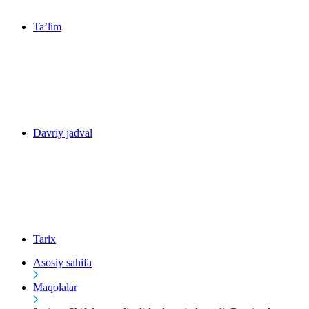
Ta’lim
Davriy jadval
Tarix
Asosiy sahifa
Maqolalar