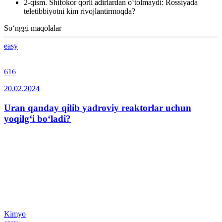
2-qism. Shifokor qorli adirlardan o‘tolmaydi: Rossiyada
teletibbiyotni kim rivojlantirmoqda?
So‘nggi maqolalar
easy
616
20.02.2024
Uran qanday qilib yadroviy reaktorlar uchun
yoqilg‘i bo‘ladi?
Kimyo