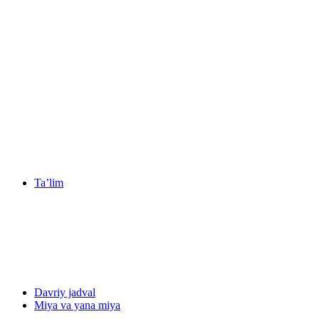
Ta’lim
Davriy jadval
Miya va yana miya