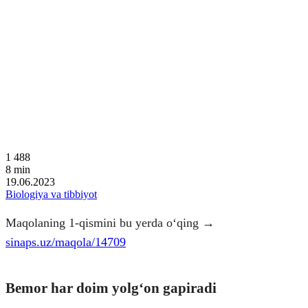
1 488
8
min
19.06.2023
Biologiya va tibbiyot
Maqolaning 1-qismini bu yerda o‘qing →
sinaps.uz/maqola/14709
Bemor har doim yolgʻon gapiradi