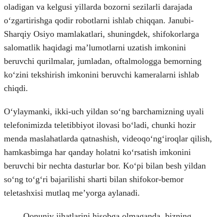
oladigan va kelgusi yillarda bozorni sezilarli darajada
oʻzgartirishga qodir robotlarni ishlab chiqqan. Janubi-
Sharqiy Osiyo mamlakatlari, shuningdek, shifokorlarga
salomatlik haqidagi maʼlumotlarni uzatish imkonini
beruvchi qurilmalar, jumladan, oftalmologga bemorning
koʻzini tekshirish imkonini beruvchi kameralarni ishlab
chiqdi.
Oʻylaymanki, ikki-uch yildan soʻng barchamizning uyali
telefonimizda teletibbiyot ilovasi boʻladi, chunki hozir
menda maslahatlarda qatnashish, videoqoʻngʻiroqlar qilish,
hamkasbimga har qanday holatni koʻrsatish imkonini
beruvchi bir nechta dasturlar bor. Koʻpi bilan besh yildan
soʻng toʻgʻri bajarilishi sharti bilan shifokor-bemor
teletashxisi mutlaq meʼyorga aylanadi.
Qonuniy jihatlarini hisobga olmaganda, bizning