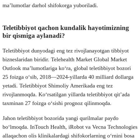
maʼlumotlar darhol shifokorga yuboriladi.
Teletibbiyot qachon kundalik hayotimizning
bir qismiga aylanadi?
Teletibbiyot dunyodagi eng tez rivojlanayotgan tibbiyot
bizneslaridan biridir. Telehealth Market Global Market
Outlook maʼlumotlariga koʻra, global teletibbiyot bozori
25 foizga oʻsib, 2018—2024-yillarda 40 milliard dollarga
yetadi. Teletibbiyot Shimoliy Amerikada eng tez
rivojlanmoqda. Koʻrsatilgan yillarda teletibbiyot qitʼada
taxminan 27 foizga oʻsishi prognoz qilinmoqda.
Jahon teletibbiyot bozorida yangi qurilmalar paydo
boʻlmoqda. InTouch Health, iRobot va Vecna Technologies
allaqachon olis klinikalardagi shifokorlarning oʻrnini bosa