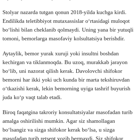
Stolyar nazarda tutgan qonun 2018-yilda kuchga kirdi.
Endilikda teletibbiyot mutaxassislar oʻrtasidagi muloqot
boʻlishi bilan cheklanib qolmaydi. Uning yana bir yutuqli
tomoni, bemorlarga masofaviy kolsultatsiya berishdir.
Aytaylik, bemor yurak xuruji yoki insultni boshdan
kechirgan va tiklanmoqda. Bu uzoq, murakkab jarayon
boʻlib, uni nazorat qilish kerak. Davolovchi shifokor
bemorni har ikki yoki uch kunda bir marta tekshiruvdan
oʻtkazishi kerak, lekin bemorning uyiga tashrif buyurish
juda koʻp vaqt talab etadi.
Biroq faqatgina takroriy konsultatsiyalar masofadan turib
amalga oshirilishi mumkin. Agar siz shamollagan
boʻlsangiz va sizga shifokor kerak boʻlsa, u sizga
masofadan turib retsept yozib bermaydi. Siz shifokor