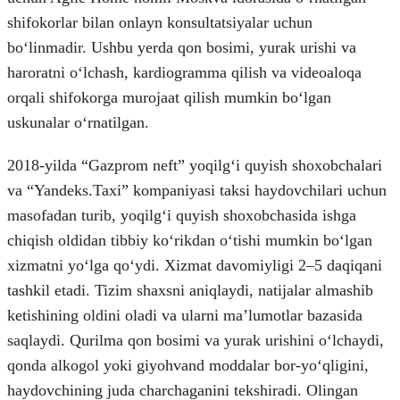
shifokorlar bilan onlayn konsultatsiyalar uchun
boʻlinmadir. Ushbu yerda qon bosimi, yurak urishi va
haroratni oʻlchash, kardiogramma qilish va videoaloqa
orqali shifokorga murojaat qilish mumkin boʻlgan
uskunalar oʻrnatilgan.
2018-yilda “Gazprom neft” yoqilgʻi quyish shoxobchalari
va “Yandeks.Taxi” kompaniyasi taksi haydovchilari uchun
masofadan turib, yoqilgʻi quyish shoxobchasida ishga
chiqish oldidan tibbiy koʻrikdan oʻtishi mumkin boʻlgan
xizmatni yoʻlga qoʻydi. Xizmat davomiyligi 2–5 daqiqani
tashkil etadi. Tizim shaxsni aniqlaydi, natijalar almashib
ketishining oldini oladi va ularni maʼlumotlar bazasida
saqlaydi. Qurilma qon bosimi va yurak urishini oʻlchaydi,
qonda alkogol yoki giyohvand moddalar bor-yoʻqligini,
haydovchining juda charchaganini tekshiradi. Olingan