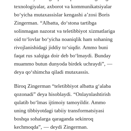
texnologiyalar, axborot va kommunikatsiyalar
boʻyicha mutaxassislar kengashi aʼzosi Boris
Zingerman. “Albatta, doʻstona tartibga
solinmagan nazorat va teletibbiyot xizmatlariga
oid toʻlovlar boʻyicha noaniqlik ham sohaning
rivojlanishidagi jiddiy toʻsiqdir. Ammo buni
faqat rus xalqiga doir deb boʻlmaydi. Bunday
muammo butun dunyoda birdek uchraydi”, —
deya qoʻshimcha qiladi mutaxassis.
Biroq Zingerman “teletibbiyot albatta gʻalaba
qozonadi” deya hisoblaydi. “Onlaynlashtirish
qulatib boʻlmas ijtimoiy tamoyildir. Ammo
uning tibbiyotdagi tabiiy transformatsiyasi
boshqa sohalarga qaraganda sekinroq
kechmoqda”, — deydi Zingerman.