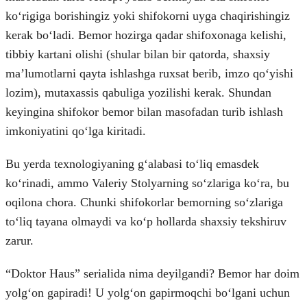
koʻrigiga borishingiz yoki shifokorni uyga chaqirishingiz
kerak boʻladi. Bemor hozirga qadar shifoxonaga kelishi,
tibbiy kartani olishi (shular bilan bir qatorda, shaxsiy
maʼlumotlarni qayta ishlashga ruxsat berib, imzo qoʻyishi
lozim), mutaxassis qabuliga yozilishi kerak. Shundan
keyingina shifokor bemor bilan masofadan turib ishlash
imkoniyatini qoʻlga kiritadi.
Bu yerda texnologiyaning gʻalabasi toʻliq emasdek
koʻrinadi, ammo Valeriy Stolyarning soʻzlariga koʻra, bu
oqilona chora. Chunki shifokorlar bemorning soʻzlariga
toʻliq tayana olmaydi va koʻp hollarda shaxsiy tekshiruv
zarur.
“Doktor Haus” serialida nima deyilgandi? Bemor har doim
yolgʻon gapiradi! U yolgʻon gapirmoqchi boʻlgani uchun