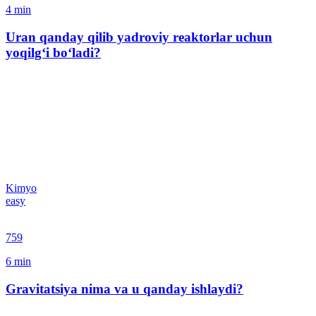
4
min
Uran qanday qilib yadroviy reaktorlar uchun
yoqilg‘i bo‘ladi?
Kimyo
easy
759
6
min
Gravitatsiya nima va u qanday ishlaydi?