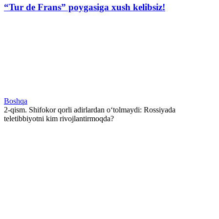
“Tur de Frans” poygasiga xush kelibsiz!
Boshqa
2-qism. Shifokor qorli adirlardan o‘tolmaydi: Rossiyada
teletibbiyotni kim rivojlantirmoqda?