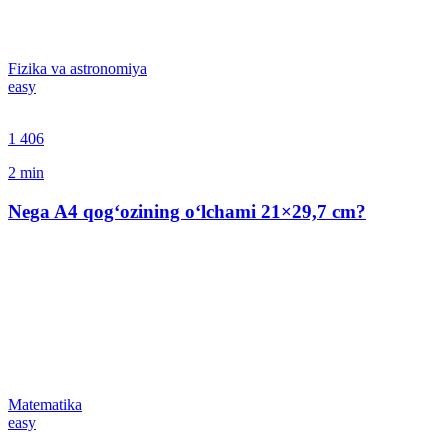
Fizika va astronomiya
easy
1 406
2
min
Nega A4 qog‘ozining o‘lchami 21×29,7 сm?
Matematika
easy