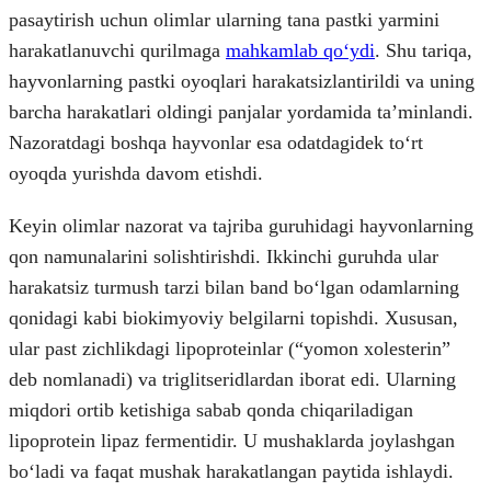
pasaytirish uchun olimlar ularning tana pastki yarmini
harakatlanuvchi qurilmaga
mahkamlab qoʻydi
. Shu tariqa,
hayvonlarning pastki oyoqlari harakatsizlantirildi va uning
barcha harakatlari oldingi panjalar yordamida taʼminlandi.
Nazoratdagi boshqa hayvonlar esa odatdagidek toʻrt
oyoqda yurishda davom etishdi.
Keyin olimlar nazorat va tajriba guruhidagi hayvonlarning
qon namunalarini solishtirishdi. Ikkinchi guruhda ular
harakatsiz turmush tarzi bilan band boʻlgan odamlarning
qonidagi kabi biokimyoviy belgilarni topishdi. Xususan,
ular past zichlikdagi lipoproteinlar (“yomon xolesterin”
deb nomlanadi) va triglitseridlardan iborat edi. Ularning
miqdori ortib ketishiga sabab qonda chiqariladigan
lipoprotein lipaz fermentidir. U mushaklarda joylashgan
boʻladi va faqat mushak harakatlangan paytida ishlaydi.