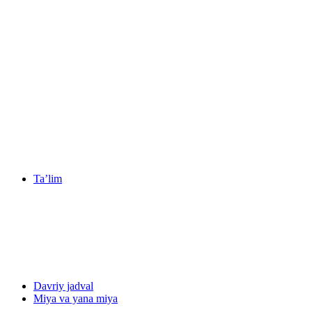
Ta’lim
Davriy jadval
Miya va yana miya