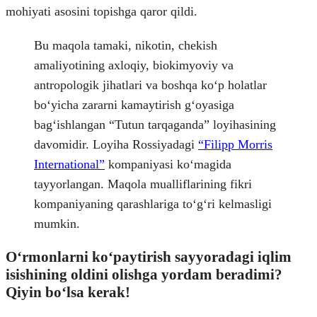
mohiyati asosini topishga qaror qildi.
Bu maqola tamaki, nikotin, chekish
amaliyotining axloqiy, biokimyoviy va
antropologik jihatlari va boshqa koʻp holatlar
boʻyicha zararni kamaytirish gʻoyasiga
bagʻishlangan “Tutun tarqaganda” loyihasining
davomidir. Loyiha Rossiyadagi
“Filipp Morris
International”
kompaniyasi koʻmagida
tayyorlangan. Maqola mualliflarining fikri
kompaniyaning qarashlariga toʻgʻri kelmasligi
mumkin.
Oʻrmonlarni koʻpaytirish sayyoradagi iqlim
isishining oldini olishga yordam beradimi?
Qiyin boʻlsa kerak!