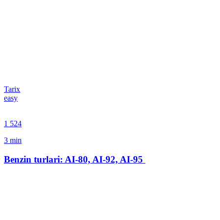
Tarix
easy
1 524
3
min
Benzin turlari: AI-80, AI-92, AI-95