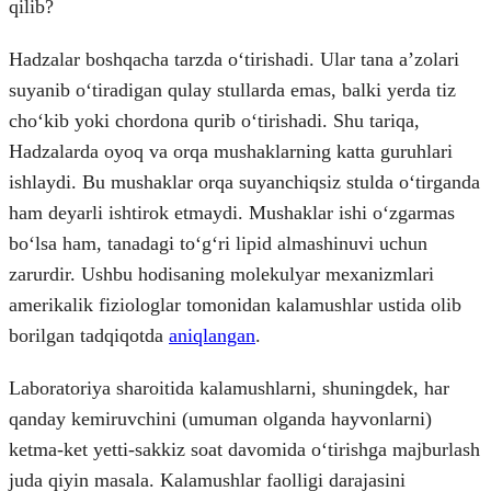
qilib?
Hadzalar boshqacha tarzda oʻtirishadi. Ular tana aʼzolari
suyanib oʻtiradigan qulay stullarda emas, balki yerda tiz
choʻkib yoki chordona qurib oʻtirishadi. Shu tariqa,
Hadzalarda oyoq va orqa mushaklarning katta guruhlari
ishlaydi. Bu mushaklar orqa suyanchiqsiz stulda oʻtirganda
ham deyarli ishtirok etmaydi. Mushaklar ishi oʻzgarmas
boʻlsa ham, tanadagi toʻgʻri lipid almashinuvi uchun
zarurdir. Ushbu hodisaning molekulyar mexanizmlari
amerikalik fiziologlar tomonidan kalamushlar ustida olib
borilgan tadqiqotda
aniqlangan
.
Laboratoriya sharoitida kalamushlarni, shuningdek, har
qanday kemiruvchini (umuman olganda hayvonlarni)
ketma-ket yetti-sakkiz soat davomida oʻtirishga majburlash
juda qiyin masala. Kalamushlar faolligi darajasini