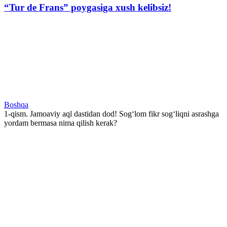
“Tur de Frans” poygasiga xush kelibsiz!
Boshqa
1-qism. Jamoaviy aql dastidan dod! Sog‘lom fikr sog‘liqni asrashga
yordam bermasa nima qilish kerak?