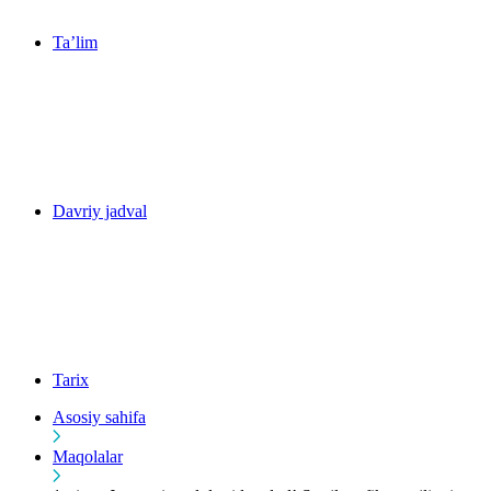
Ta’lim
Davriy jadval
Tarix
Asosiy sahifa
Maqolalar