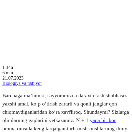
1 346
6
min
21.07.2023
Biologiya va tibbiyot
Barchaga maʼlumki, sayyoramizda daraxt ekish shubhasiz
yaxshi amal, koʻp oʻtirish zararli va qonli janglar qon
chiqmaydiganlaridan koʻra xavfliroq. Shundaymi? Sizlarga
olimlarning gaplarini yetkazamiz. N + 1
yana bir bor
omma orasida keng tarqalgan turli mish-mishlarning ilmiy