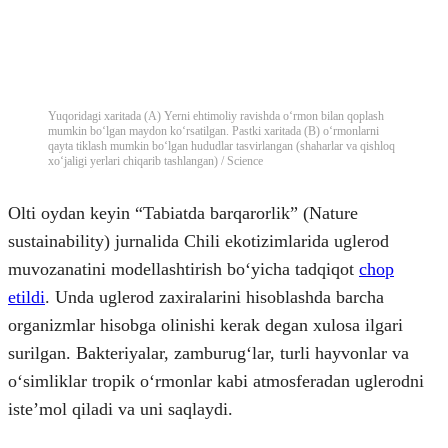
Yuqoridagi xaritada (A) Yerni ehtimoliy ravishda oʻrmon bilan qoplash
mumkin boʻlgan maydon koʻrsatilgan. Pastki xaritada (B) oʻrmonlarni
qayta tiklash mumkin boʻlgan hududlar tasvirlangan (shaharlar va qishloq
xoʻjaligi yerlari chiqarib tashlangan) / Science
Olti oydan keyin “Tabiatda barqarorlik” (Nature
sustainability) jurnalida Chili ekotizimlarida uglerod
muvozanatini modellashtirish boʻyicha tadqiqot
chop
etildi
. Unda uglerod zaxiralarini hisoblashda barcha
organizmlar hisobga olinishi kerak degan xulosa ilgari
surilgan. Bakteriyalar, zamburugʻlar, turli hayvonlar va
oʻsimliklar tropik oʻrmonlar kabi atmosferadan uglerodni
isteʼmol qiladi va uni saqlaydi.