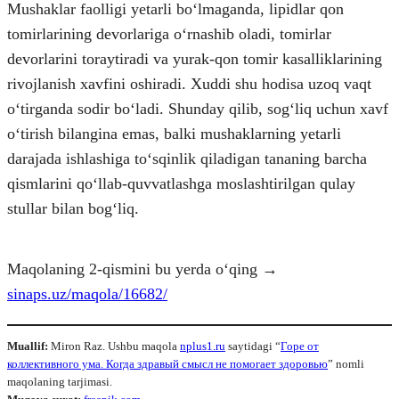
Mushaklar faolligi yetarli boʻlmaganda, lipidlar qon
tomirlarining devorlariga oʻrnashib oladi, tomirlar
devorlarini toraytiradi va yurak-qon tomir kasalliklarining
rivojlanish xavfini oshiradi. Xuddi shu hodisa uzoq vaqt
oʻtirganda sodir boʻladi. Shunday qilib, sogʻliq uchun xavf
oʻtirish bilangina emas, balki mushaklarning yetarli
darajada ishlashiga toʻsqinlik qiladigan tananing barcha
qismlarini qoʻllab-quvvatlashga moslashtirilgan qulay
stullar bilan bogʻliq.
Maqolaning 2-qismini bu yerda o‘qing →
sinaps.uz/maqola/16682/
Muallif:
Miron Raz. Ushbu maqola
nplus1.ru
saytidagi “
Горе от
коллективного ума. Когда здравый смысл не помогает здоровью
” nomli
maqolaning tarjimasi.