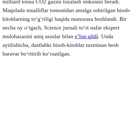
milliard tonna CO2 gazini tozalash imkonini beradi.
Maqolada mualliflar tomonidan amalga oshirilgan hisob-
kitoblarning toʻgʻriligi haqida munozara boshlandi. Bir
necha oy oʻtgach, Science jurnali toʻrt nafar ekspert
mulohazasini aniq asoslar bilan
eʼlon qildi
. Unda
aytilishicha, dastlabki hisob-kitoblar taxminan besh
baravar boʻrttirib koʻrsatilgan.