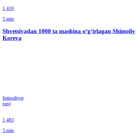
1 419
5
min
Shvetsiyadan 1000 ta mashina o‘g‘irlagan Shimoliy
Koreya
Iqtisodiyot
easy
1 483
5
min