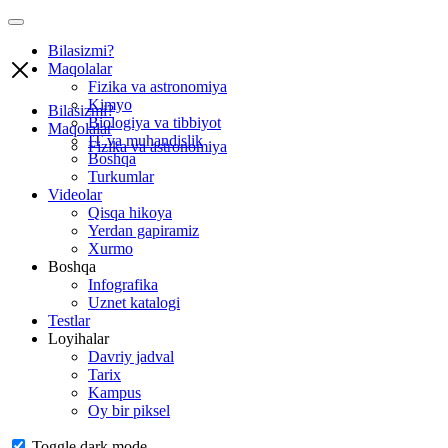
Bilasizmi?
Maqolalar
Fizika va astronomiya
Kimyo
Bilasizmi?
Biologiya va tibbiyot
Maqolalar
IT va muhandislik
Fizika va astronomiya
Boshqa
Turkumlar
Videolar
Qisqa hikoya
Yerdan gapiramiz
Xurmo
Boshqa
Infografika
Uznet katalogi
Testlar
Loyihalar
Davriy jadval
Tarix
Kampus
Oy bir piksel
Toggle dark mode