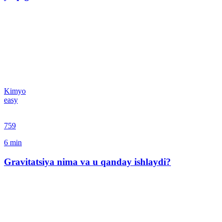
Kimyo
easy
759
6
min
Gravitatsiya nima va u qanday ishlaydi?