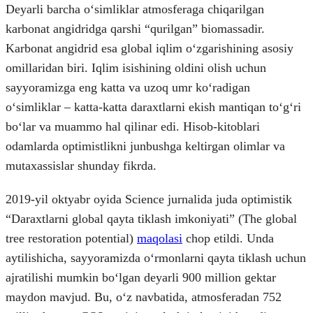
Deyarli barcha oʻsimliklar atmosferaga chiqarilgan
karbonat angidridga qarshi “qurilgan” biomassadir.
Karbonat angidrid esa global iqlim oʻzgarishining asosiy
omillaridan biri. Iqlim isishining oldini olish uchun
sayyoramizga eng katta va uzoq umr koʻradigan
oʻsimliklar – katta-katta daraxtlarni ekish mantiqan toʻgʻri
boʻlar va muammo hal qilinar edi. Hisob-kitoblari
odamlarda optimistlikni junbushga keltirgan olimlar va
mutaxassislar shunday fikrda.
2019-yil oktyabr oyida Science jurnalida juda optimistik
“Daraxtlarni global qayta tiklash imkoniyati” (The global
tree restoration potential)
maqolasi
chop etildi. Unda
aytilishicha, sayyoramizda oʻrmonlarni qayta tiklash uchun
ajratilishi mumkin boʻlgan deyarli 900 million gektar
maydon mavjud. Bu, oʻz navbatida, atmosferadan 752