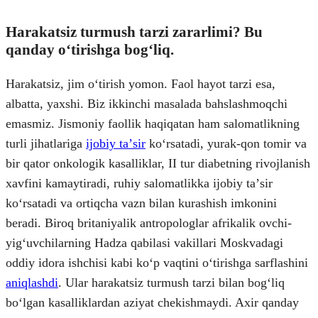
Harakatsiz turmush tarzi zararlimi? Bu
qanday oʻtirishga bogʻliq.
Harakatsiz, jim oʻtirish yomon. Faol hayot tarzi esa,
albatta, yaxshi. Biz ikkinchi masalada bahslashmoqchi
emasmiz. Jismoniy faollik haqiqatan ham salomatlikning
turli jihatlariga
ijobiy taʼsir
koʻrsatadi, yurak-qon tomir va
bir qator onkologik kasalliklar, II tur diabetning rivojlanish
xavfini kamaytiradi, ruhiy salomatlikka ijobiy taʼsir
koʻrsatadi va ortiqcha vazn bilan kurashish imkonini
beradi. Biroq britaniyalik antropologlar afrikalik ovchi-
yigʻuvchilarning Hadza qabilasi vakillari Moskvadagi
oddiy idora ishchisi kabi koʻp vaqtini oʻtirishga sarflashini
aniqlashdi
. Ular harakatsiz turmush tarzi bilan bogʻliq
boʻlgan kasalliklardan aziyat chekishmaydi. Axir qanday