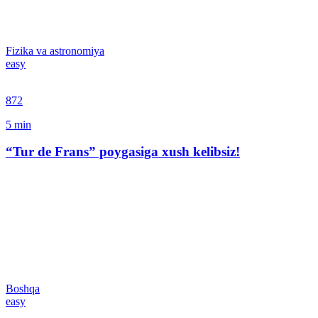
Fizika va astronomiya
easy
872
5
min
“Tur de Frans” poygasiga xush kelibsiz!
Boshqa
easy