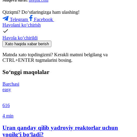
Muqova surat:
freepik.com
Qiziqmi? Doʻstlaringizga ham ulashing!
Telegram
Facebook
Havolani ko‘chirish
Havola ko‘chirildi
Xato haqida xabar berish
Matnda xato topdingizmi? Kerakli matnni belgilang va
CTRL+ENTER tugmalarini bosing.
So‘nggi maqolalar
Barchasi
easy
616
4
min
Uran qanday qilib yadroviy reaktorlar uchun
yoqilg‘i bo‘ladi?