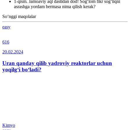
1-qism. Jamoaviy aql dastidan dod! Sog‘lom fikr sog‘liqni
asrashga yordam bermasa nima qilish kerak?
So‘nggi maqolalar
easy
616
20.02.2024
Uran qanday qilib yadroviy reaktorlar uchun
yoqilg‘i bo‘ladi?
Kimyo