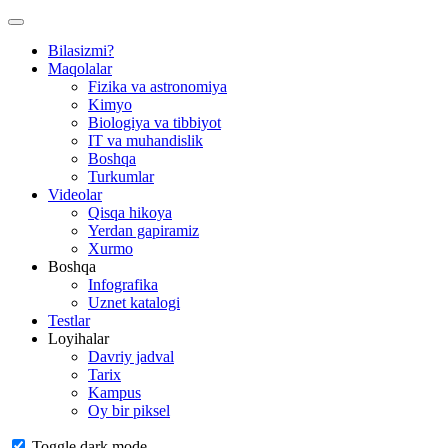
Bilasizmi?
Maqolalar
Fizika va astronomiya
Kimyo
Biologiya va tibbiyot
IT va muhandislik
Boshqa
Turkumlar
Videolar
Qisqa hikoya
Yerdan gapiramiz
Xurmo
Boshqa
Infografika
Uznet katalogi
Testlar
Loyihalar
Davriy jadval
Tarix
Kampus
Oy bir piksel
Toggle dark mode