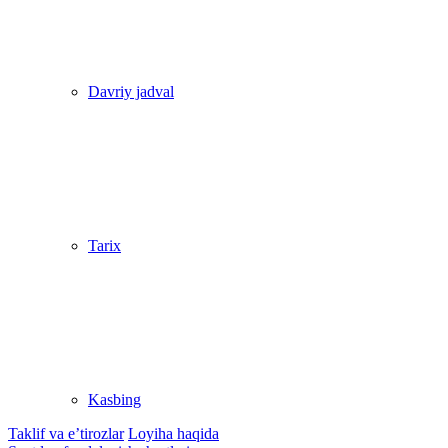
Davriy jadval
Tarix
Kasbing
Taklif va e’tirozlar
Loyiha haqida