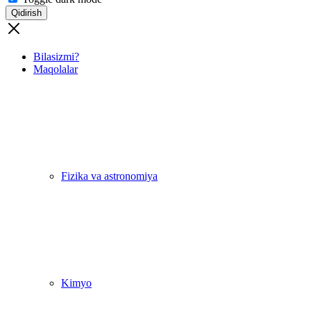
Qidirish
Bilasizmi?
Maqolalar
Fizika va astronomiya
Kimyo