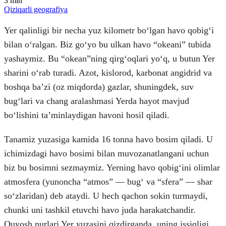
3
min
Qiziqarli geografiya
Yer qalinligi bir necha yuz kilometr boʻlgan havo qobigʻi
bilan oʻralgan. Biz goʻyo bu ulkan havo “okeani” tubida
yashaymiz. Bu “okean”ning qirgʻoqlari yoʻq, u butun Yer
sharini oʻrab turadi. Azot, kislorod, karbonat angidrid va
boshqa baʼzi (oz miqdorda) gazlar, shuningdek, suv
bugʻlari va chang aralashmasi Yerda hayot mavjud
boʻlishini taʼminlaydigan havoni hosil qiladi.
Tanamiz yuzasiga kamida 16 tonna havo bosim qiladi. U
ichimizdagi havo bosimi bilan muvozanatlangani uchun
biz bu bosimni sezmaymiz. Yerning havo qobigʻini olimlar
atmosfera (yunoncha “atmos” — bugʻ va “sfera” — shar
soʻzlaridan) deb ataydi. U hech qachon sokin turmaydi,
chunki uni tashkil etuvchi havo juda harakatchandir.
Quyosh nurlari Yer yuzasini qizdirganda, uning issiqligi