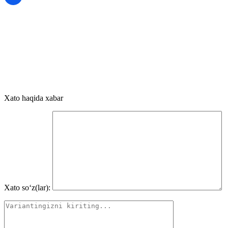
Xato haqida xabar
Xato so‘z(lar):