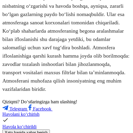
nisbatning oʻzgarishi va havoda boshqa, ayniqsa, zararli
boʻlgan gazlarning paydo boʻlishi nomaqbuldir. Ular esa
atmosferaga sanoat korxonalari tomonidan chiqariladi.
Koʻplab shaharlarda atmosferaning begona aralashmalar
bilan ifloslanishi shu darajaga yetdiki, bu odamlar
salomatligi uchun xavf tugʻdira boshladi. Atmosfera
ifloslanishiga qarshi kurash hamma joyda olib borilmoqda:
zavodlar tozalash inshootlari bilan jihozlanmoqda,
transport vositalari maxsus filtrlar bilan taʼminlanmoqda.
Atmosferani muhofaza qilish insoniyatning eng muhim
vazifalaridan biridir.
Qiziqmi? Doʻstlaringizga ham ulashing!
Telegram
Facebook
Havolani ko‘chirish
Havola ko‘chirildi
Xato haqida xabar berish