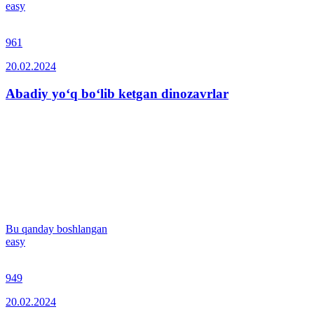
easy
961
20.02.2024
Abadiy yo‘q bo‘lib ketgan dinozavrlar
Bu qanday boshlangan
easy
949
20.02.2024