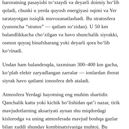
haroratning pasayishi toʻxtaydi va deyarli doimiy boʻlib
qoladi, chunki u yerda quyosh energiyasi oqimi va Yer
taratayotgan issiqlik muvozanatlashadi. Bu stratosfera
(yunoncha “stratos” — qatlam soʻzidan). U 50 km
balandlikkacha choʻzilgan va havo shunchalik siyrakki,
osmon quyuq binafsharang yoki deyarli qora boʻlib
koʻrinadi.
Undan ham balandroqda, taxminan 300–400 km gacha,
koʻplab elektr zaryadlangan zarralar — ionlardan iborat
siyrak havo qatlami ionosfera deb ataladi.
Atmosfera Yerdagi hayotning eng muhim shartidir.
Qanchalik katta yoki kichik boʻlishidan qat’i nazar, tirik
mavjudotlarning aksariyati aynan shu miqdordagi
kislorodga va uning atmosferada mavjud boshqa gazlar
bilan xuddi shunday kombinatsiyasiga muhtoj. Bu