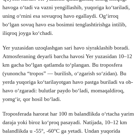
havoga oʻtadi va vazni yengillashib, yuqoriga koʻtariladi,
uning oʻrnini esa sovuqroq havo egallaydi. Ogʻirroq
boʻlgan sovuq havo esa bosimni tenglashtirishga intilib,
iliqroq joyga koʻchadi.
Yer yuzasidan uzoqlashgan sari havo siyraklashib boradi.
Atmosferaning deyarli barcha havosi Yer yuzasidan 10–12
km gacha boʻlgan qatlamda toʻplangan. Bu troposfera
(yunoncha “tropos” — burilish, oʻzgarish soʻzidan). Bu
yerda yuqoriga koʻtarilayotgan havo pastga buriladi va ob-
havo oʻzgaradi: bulutlar paydo boʻladi, momaqaldiroq,
yomgʻir, qor hosil boʻladi.
Troposferada harorat har 100 m balandlikda oʻrtacha yarim
daraja yoki biroz koʻproq pasayadi. Natijada, 10–12 km
balandlikda u -55°, -60°C ga yetadi. Undan yuqorida