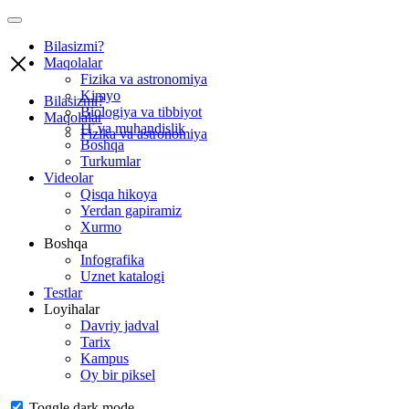
Bilasizmi?
Maqolalar
Fizika va astronomiya
Kimyo
Bilasizmi?
Biologiya va tibbiyot
Maqolalar
IT va muhandislik
Fizika va astronomiya
Boshqa
Turkumlar
Videolar
Qisqa hikoya
Yerdan gapiramiz
Xurmo
Boshqa
Infografika
Uznet katalogi
Testlar
Loyihalar
Davriy jadval
Tarix
Kampus
Oy bir piksel
Toggle dark mode