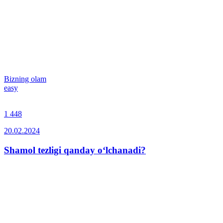
Bizning olam
easy
1 448
20.02.2024
Shamol tezligi qanday o‘lchanadi?