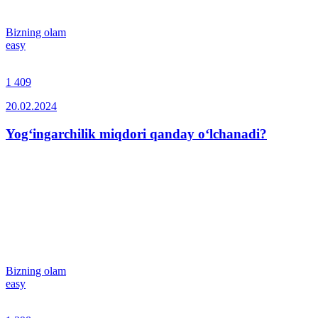
Bizning olam
easy
1 409
20.02.2024
Yog‘ingarchilik miqdori qanday o‘lchanadi?
Bizning olam
easy