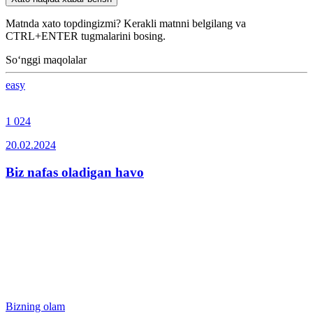
Matnda xato topdingizmi? Kerakli matnni belgilang va
CTRL+ENTER tugmalarini bosing.
So‘nggi maqolalar
easy
1 024
20.02.2024
Biz nafas oladigan havo
Bizning olam