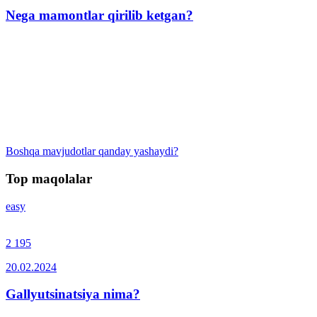
Nega mamontlar qirilib ketgan?
Boshqa mavjudotlar qanday yashaydi?
Top maqolalar
easy
2 195
20.02.2024
Gallyutsinatsiya nima?