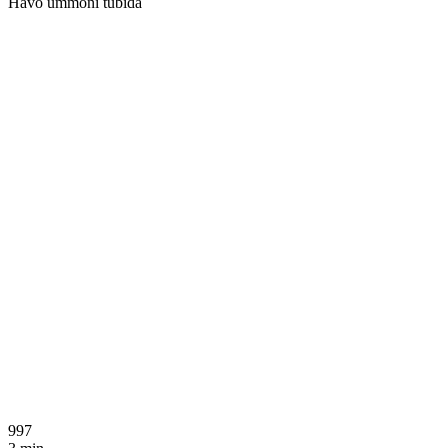
Havo ummoni tubida
997