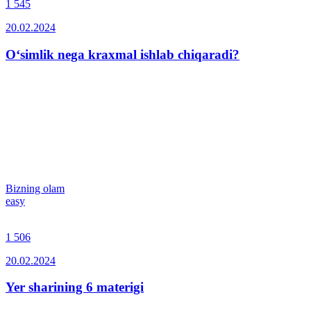
1 545
20.02.2024
O‘simlik nega kraxmal ishlab chiqaradi?
Bizning olam
easy
1 506
20.02.2024
Yer sharining 6 materigi