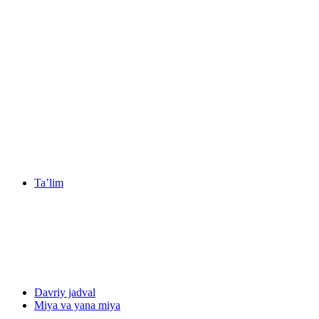
Ta’lim
Davriy jadval
Miya va yana miya