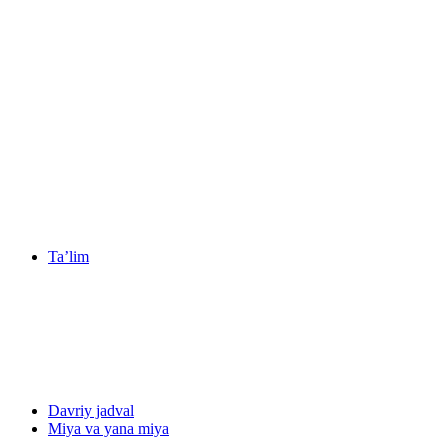
Ta’lim
Davriy jadval
Miya va yana miya