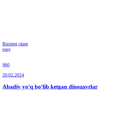
Bizning olam
easy
960
20.02.2024
Abadiy yo‘q bo‘lib ketgan dinozavrlar