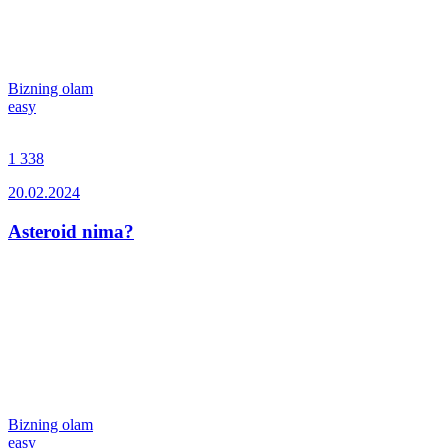
Bizning olam
easy
1 338
20.02.2024
Asteroid nima?
Bizning olam
easy