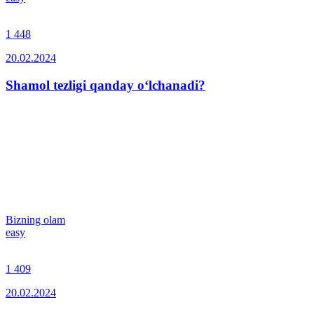
1 448
20.02.2024
Shamol tezligi qanday o‘lchanadi?
Bizning olam
easy
1 409
20.02.2024