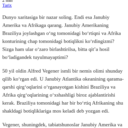
2
min
Tarix
Dunyo xaritasiga bir nazar soling. Endi esa Janubiy
Amerika va Afrikaga qarang. Janubiy Amerikaning
Braziliya joylashgan oʻng tomonidagi boʻrtiqni va Afrika
konturining chap tomonidagi botiqlikni koʻrdingizmi?
Sizga ham ular oʻzaro birlashtirilsa, bitta qitʼa hosil
boʻladigandek tuyulmayaptimi?
50 yil oldin Alfred Vegener ismli bir nemis olimi shunday
qilib koʻrgan edi. U Janubiy Atlantika okeanining qarama-
qarshi qirgʻoqlarini oʻrganayotgan kishini Braziliya va
Afrika qirgʻoqlarining oʻxshashligi biroz ajablantirishi
kerak. Braziliya tomonidagi har bir boʻrtiq Afrikaning shu
shakldagi botiqliklariga mos keladi deb yozgan edi.
Vegener, shuningdek, tabiatshunoslar Janubiy Amerika va