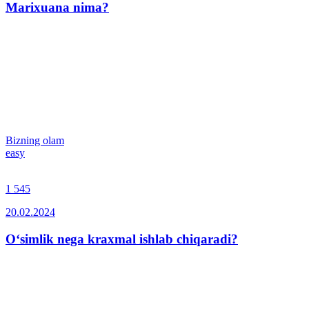
Marixuana nima?
Bizning olam
easy
1 545
20.02.2024
O‘simlik nega kraxmal ishlab chiqaradi?