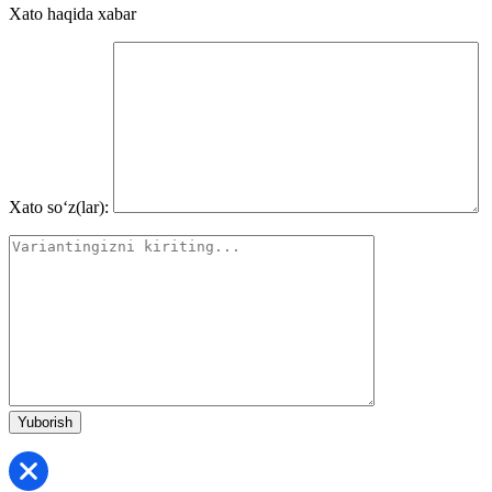
Xato haqida xabar
Xato so‘z(lar):