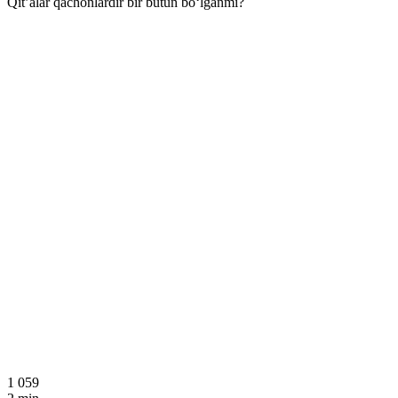
Qit’alar qachonlardir bir butun bo‘lganmi?
1 059