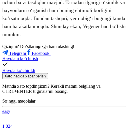
uchun baʼzi tasdiqlar mavjud. Tarixdan ilgarigi oʻsimlik va
hayvonlarni oʻrganish ham buning ehtimoli borligini
koʻrsatmoqda. Bundan tashqari, yer qobigʻi bugungi kunda
ham harakatlanmoqda. Shunday ekan, Vegener haq boʻlishi
mumkin.
Qiziqmi? Doʻstlaringizga ham ulashing!
Telegram
Facebook
Havolani ko‘chirish
Havola ko‘chirildi
Xato haqida xabar berish
Matnda xato topdingizmi? Kerakli matnni belgilang va
CTRL+ENTER tugmalarini bosing.
So‘nggi maqolalar
easy
1 024