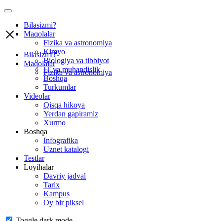
Bilasizmi?
Maqolalar
Fizika va astronomiya
Kimyo
Bilasizmi?
Biologiya va tibbiyot
Maqolalar
IT va muhandislik
Fizika va astronomiya
Boshqa
Turkumlar
Videolar
Qisqa hikoya
Yerdan gapiramiz
Xurmo
Boshqa
Infografika
Uznet katalogi
Testlar
Loyihalar
Davriy jadval
Tarix
Kampus
Oy bir piksel
Toggle dark mode