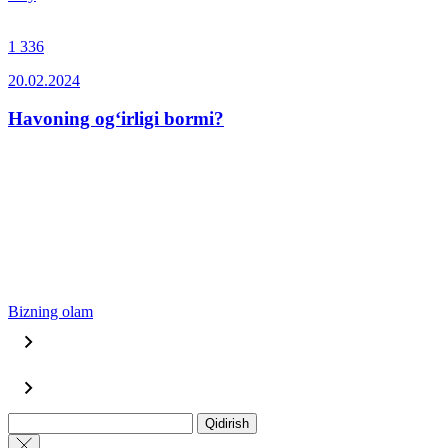
1 336
20.02.2024
Havoning og‘irligi bormi?
Bizning olam
Qidirish