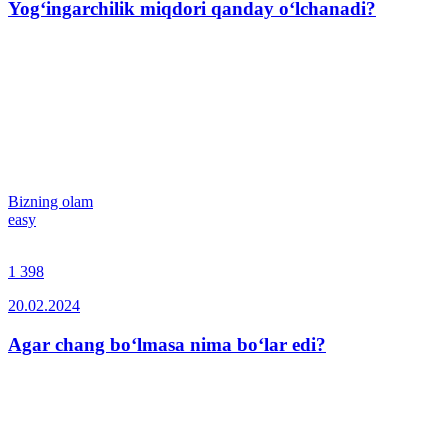
Yog‘ingarchilik miqdori qanday o‘lchanadi?
Bizning olam
easy
1 398
20.02.2024
Agar chang bo‘lmasa nima bo‘lar edi?