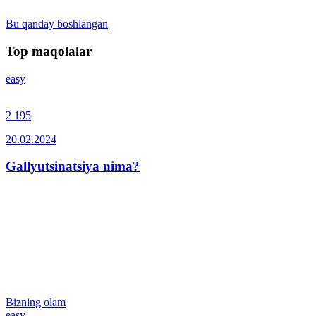
Bu qanday boshlangan
Top maqolalar
easy
2 195
20.02.2024
Gallyutsinatsiya nima?
Bizning olam
easy