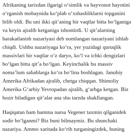
Afrikaning tarixdan ilgarigi oʻsimlik va hayvonot hayotini
oʻrganish mobaynida koʻplab oʻxshashliklarni topganini
bilib oldi. Bu uni ikki qitʼaning bir vaqtlar bitta boʻlganiga
va keyin ajralib ketganiga ishontirdi. U qitʼalarning
harakatlanish nazariyasi deb nomlangan nazariyani ishlab
chiqdi. Ushbu nazariyaga koʻra, yer yuzidagi quruqlik
massivlari bir vaqtlar oʻz daryo, koʻl va ichki dengizlari
boʻlgan bitta qitʼa boʻlgan. Keyinchalik bu massiv
nomaʼlum sabablarga koʻra boʻlina boshlagan. Janubiy
Amerika Afrikadan ajralib, chetga chiqqan. Shimoliy
Amerika Gʻarbiy Yevropadan ajralib, gʻarbga ketgan. Biz
hozir biladigan qitʼalar ana shu tarzda shakllangan.
Haqiqatan ham hamma narsa Vegener taxmin qilganidek
sodir boʻlganmi? Biz buni bilmaymiz. Bu shunchaki
nazariya. Ammo xaritada koʻrib turganingizdek, buning