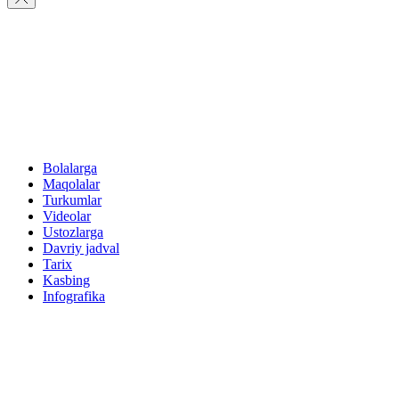
Bolalarga
Maqolalar
Turkumlar
Videolar
Ustozlarga
Davriy jadval
Tarix
Kasbing
Infografika