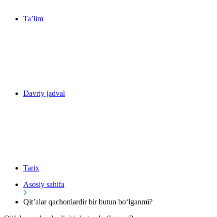
Ta’lim
Davriy jadval
Tarix
Asosiy sahifa
Qit’alar qachonlardir bir butun bo‘lganmi?