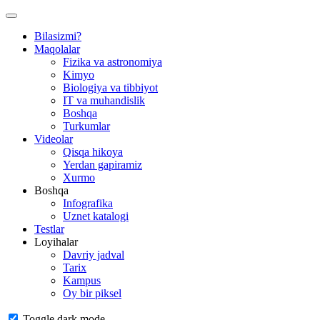
Bilasizmi?
Maqolalar
Fizika va astronomiya
Kimyo
Biologiya va tibbiyot
IT va muhandislik
Boshqa
Turkumlar
Videolar
Qisqa hikoya
Yerdan gapiramiz
Xurmo
Boshqa
Infografika
Uznet katalogi
Testlar
Loyihalar
Davriy jadval
Tarix
Kampus
Oy bir piksel
Toggle dark mode