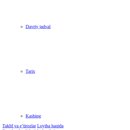
Davriy jadval
Tarix
Kasbing
Taklif va e’tirozlar
Loyiha haqida