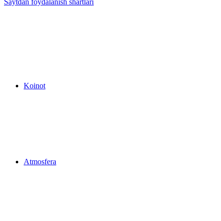
Saytdan foydalanish shartlari
Koinot
Atmosfera