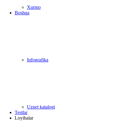
Xurmo
Boshqa
Infografika
Uznet katalogi
Testlar
Loyihalar