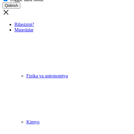
Qidirish
Bilasizmi?
Maqolalar
Fizika va astronomiya
Kimyo