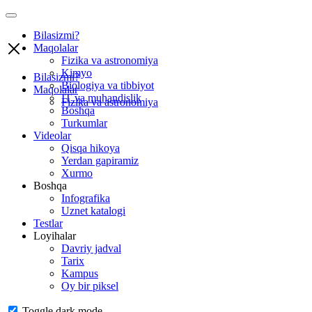
Bilasizmi?
Maqolalar
Fizika va astronomiya
Kimyo
Bilasizmi?
Biologiya va tibbiyot
Maqolalar
IT va muhandislik
Fizika va astronomiya
Boshqa
Turkumlar
Videolar
Qisqa hikoya
Yerdan gapiramiz
Xurmo
Boshqa
Infografika
Uznet katalogi
Testlar
Loyihalar
Davriy jadval
Tarix
Kampus
Oy bir piksel
Toggle dark mode