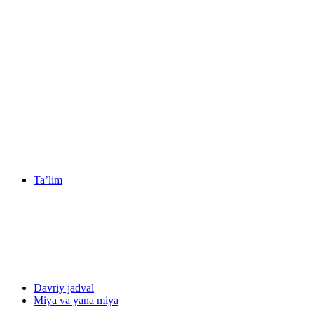
Ta’lim
Davriy jadval
Miya va yana miya