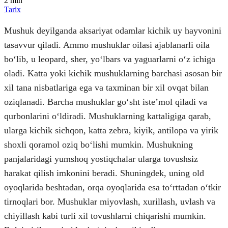
2
min
Tarix
Mushuk deyilganda aksariyat odamlar kichik uy hayvonini
tasavvur qiladi. Ammo mushuklar oilasi ajablanarli oila
boʻlib, u leopard, sher, yoʻlbars va yaguarlarni oʻz ichiga
oladi. Katta yoki kichik mushuklarning barchasi asosan bir
xil tana nisbatlariga ega va taxminan bir xil ovqat bilan
oziqlanadi. Barcha mushuklar goʻsht isteʼmol qiladi va
qurbonlarini oʻldiradi. Mushuklarning kattaligiga qarab,
ularga kichik sichqon, katta zebra, kiyik, antilopa va yirik
shoxli qoramol oziq boʻlishi mumkin. Mushukning
panjalaridagi yumshoq yostiqchalar ularga tovushsiz
harakat qilish imkonini beradi. Shuningdek, uning old
oyoqlarida beshtadan, orqa oyoqlarida esa toʻrttadan oʻtkir
tirnoqlari bor. Mushuklar miyovlash, xurillash, uvlash va
chiyillash kabi turli xil tovushlarni chiqarishi mumkin.