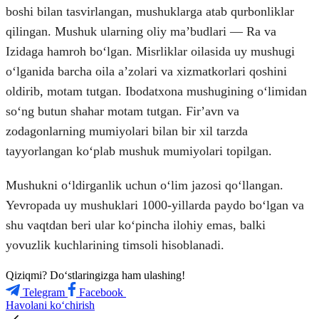
boshi bilan tasvirlangan, mushuklarga atab qurbonliklar
qilingan. Mushuk ularning oliy maʼbudlari — Ra va
Izidaga hamroh boʻlgan. Misrliklar oilasida uy mushugi
oʻlganida barcha oila aʼzolari va xizmatkorlari qoshini
oldirib, motam tutgan. Ibodatxona mushugining oʻlimidan
soʻng butun shahar motam tutgan. Firʼavn va
zodagonlarning mumiyolari bilan bir xil tarzda
tayyorlangan koʻplab mushuk mumiyolari topilgan.
Mushukni oʻldirganlik uchun oʻlim jazosi qoʻllangan.
Yevropada uy mushuklari 1000-yillarda paydo boʻlgan va
shu vaqtdan beri ular koʻpincha ilohiy emas, balki
yovuzlik kuchlarining timsoli hisoblanadi.
Qiziqmi? Doʻstlaringizga ham ulashing!
Telegram
Facebook
Havolani ko‘chirish