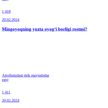
1 418
20.02.2024
Mingoyoqning yuzta oyog‘i borligi rostmi?
Atrofimizdagi tirik mavjudotlar
easy
1 411
20.02.2024