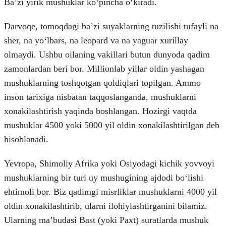
Baʼzi yirik mushuklar koʻpincha oʻkiradi.
Darvoqe, tomoqdagi baʼzi suyaklarning tuzilishi tufayli na
sher, na yoʻlbars, na leopard va na yaguar xurillay
olmaydi. Ushbu oilaning vakillari butun dunyoda qadim
zamonlardan beri bor. Millionlab yillar oldin yashagan
mushuklarning toshqotgan qoldiqlari topilgan. Ammo
inson tarixiga nisbatan taqqoslanganda, mushuklarni
xonakilashtirish yaqinda boshlangan. Hozirgi vaqtda
mushuklar 4500 yoki 5000 yil oldin xonakilashtirilgan deb
hisoblanadi.
Yevropa, Shimoliy Afrika yoki Osiyodagi kichik yovvoyi
mushuklarning bir turi uy mushugining ajdodi boʻlishi
ehtimoli bor. Biz qadimgi misrliklar mushuklarni 4000 yil
oldin xonakilashtirib, ularni ilohiylashtirganini bilamiz.
Ularning maʼbudasi Bast (yoki Paxt) suratlarda mushuk