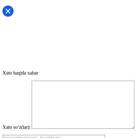
Xato haqida xabar
Xato so‘z(lar):