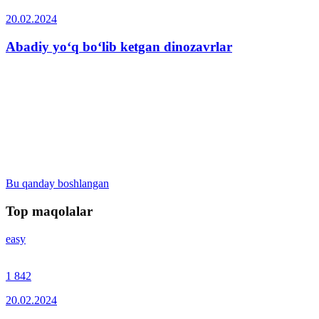
20.02.2024
Abadiy yo‘q bo‘lib ketgan dinozavrlar
Bu qanday boshlangan
Top maqolalar
easy
1 842
20.02.2024