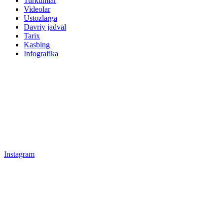
Turkumlar
Videolar
Ustozlarga
Davriy jadval
Tarix
Kasbing
Infografika
Instagram