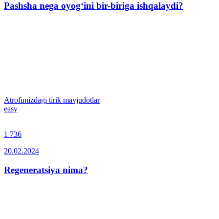
Pashsha nega oyog‘ini bir-biriga ishqalaydi?
Atrofimizdagi tirik mavjudotlar
easy
1 736
20.02.2024
Regeneratsiya nima?