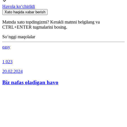
Havola ko‘chirildi
Xato haqida xabar berish
Matnda xato topdingizmi? Kerakli matnni belgilang va
CTRL+ENTER tugmalarini bosing.
So‘nggi maqolalar
easy
1 023
20.02.2024
Biz nafas oladigan havo