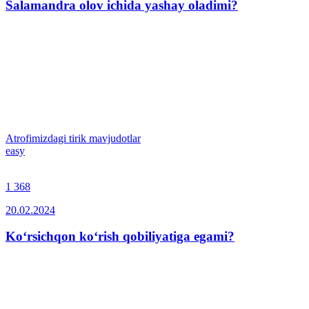
Salamandra olov ichida yashay oladimi?
Atrofimizdagi tirik mavjudotlar
easy
1 368
20.02.2024
Ko‘rsichqon ko‘rish qobiliyatiga egami?