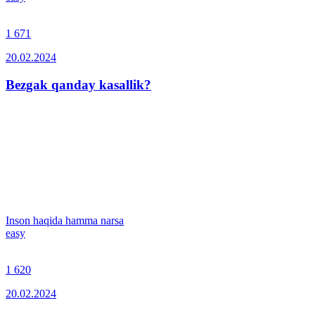
1 671
20.02.2024
Bezgak qanday kasallik?
Inson haqida hamma narsa
easy
1 620
20.02.2024