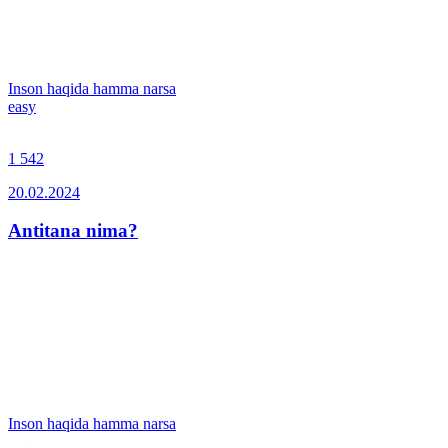
Inson haqida hamma narsa
easy
1 542
20.02.2024
Antitana nima?
Inson haqida hamma narsa