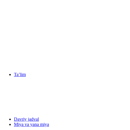
Ta’lim
Davriy jadval
Miya va yana miya