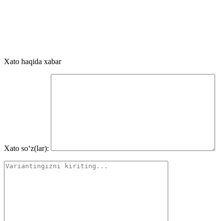
Xato haqida xabar
Xato so‘z(lar):