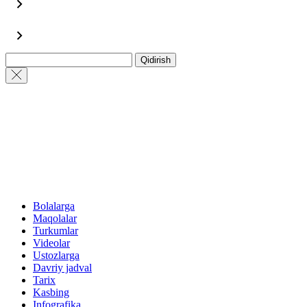
Qidirish
Bolalarga
Maqolalar
Turkumlar
Videolar
Ustozlarga
Davriy jadval
Tarix
Kasbing
Infografika