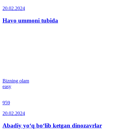
20.02.2024
Havo ummoni tubida
Bizning olam
easy
959
20.02.2024
Abadiy yo‘q bo‘lib ketgan dinozavrlar