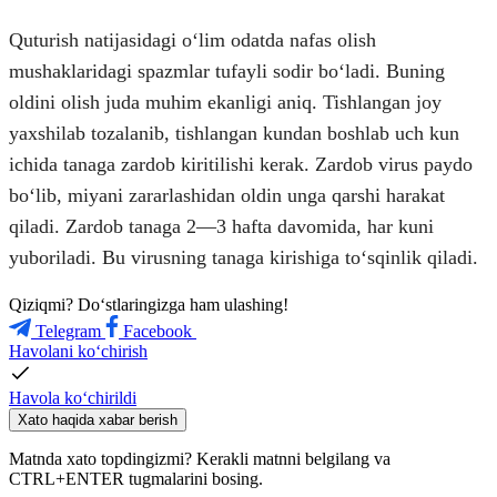
Quturish natijasidagi oʻlim odatda nafas olish
mushaklaridagi spazmlar tufayli sodir boʻladi. Buning
oldini olish juda muhim ekanligi aniq. Tishlangan joy
yaxshilab tozalanib, tishlangan kundan boshlab uch kun
ichida tanaga zardob kiritilishi kerak. Zardob virus paydo
boʻlib, miyani zararlashidan oldin unga qarshi harakat
qiladi. Zardob tanaga 2—3 hafta davomida, har kuni
yuboriladi. Bu virusning tanaga kirishiga toʻsqinlik qiladi.
Qiziqmi? Doʻstlaringizga ham ulashing!
Telegram
Facebook
Havolani ko‘chirish
Havola ko‘chirildi
Xato haqida xabar berish
Matnda xato topdingizmi? Kerakli matnni belgilang va
CTRL+ENTER tugmalarini bosing.