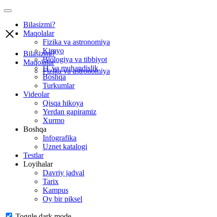
Bilasizmi?
Maqolalar
Fizika va astronomiya
Kimyo
Bilasizmi?
Biologiya va tibbiyot
Maqolalar
IT va muhandislik
Fizika va astronomiya
Boshqa
Turkumlar
Videolar
Qisqa hikoya
Yerdan gapiramiz
Xurmo
Boshqa
Infografika
Uznet katalogi
Testlar
Loyihalar
Davriy jadval
Tarix
Kampus
Oy bir piksel
Toggle dark mode