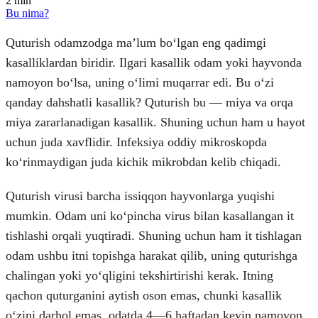
2
min
Bu nima?
Quturish odamzodga maʼlum boʻlgan eng qadimgi
kasalliklardan biridir. Ilgari kasallik odam yoki hayvonda
namoyon boʻlsa, uning oʻlimi muqarrar edi. Bu oʻzi
qanday dahshatli kasallik? Quturish bu — miya va orqa
miya zararlanadigan kasallik. Shuning uchun ham u hayot
uchun juda xavflidir. Infeksiya oddiy mikroskopda
koʻrinmaydigan juda kichik mikrobdan kelib chiqadi.
Quturish virusi barcha issiqqon hayvonlarga yuqishi
mumkin. Odam uni koʻpincha virus bilan kasallangan it
tishlashi orqali yuqtiradi. Shuning uchun ham it tishlagan
odam ushbu itni topishga harakat qilib, uning quturishga
chalingan yoki yoʻqligini tekshirtirishi kerak. Itning
qachon quturganini aytish oson emas, chunki kasallik
oʻzini darhol emas, odatda 4—6 haftadan keyin namoyon