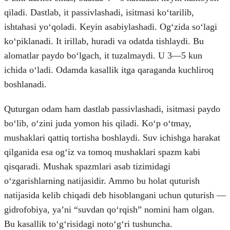
qiladi. Dastlab, it passivlashadi, isitmasi koʻtarilib,
ishtahasi yoʻqoladi. Keyin asabiylashadi. Ogʻzida soʻlagi
koʻpiklanadi. It irillab, huradi va odatda tishlaydi. Bu
alomatlar paydo boʻlgach, it tuzalmaydi. U 3—5 kun
ichida oʻladi. Odamda kasallik itga qaraganda kuchliroq
boshlanadi.
Quturgan odam ham dastlab passivlashadi, isitmasi paydo
boʻlib, oʻzini juda yomon his qiladi. Koʻp oʻtmay,
mushaklari qattiq tortisha boshlaydi. Suv ichishga harakat
qilganida esa ogʻiz va tomoq mushaklari spazm kabi
qisqaradi. Mushak spazmlari asab tizimidagi
oʻzgarishlarning natijasidir. Ammo bu holat quturish
natijasida kelib chiqadi deb hisoblangani uchun quturish —
gidrofobiya, yaʼni “suvdan qoʻrqish” nomini ham olgan.
Bu kasallik toʻgʻrisidagi notoʻgʻri tushuncha.