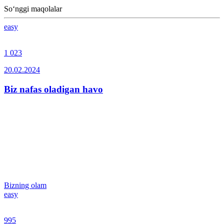
So‘nggi maqolalar
easy
1 023
20.02.2024
Biz nafas oladigan havo
Bizning olam
easy
995