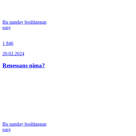
Bu qanday boshlangan
easy
1 846
20.02.2024
Renessans nima?
Bu qanday boshlangan
easy