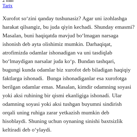
2
min
Tarix
Xurofot soʻzini qanday tushunasiz? Agar uni izohlashga
harakat qilsangiz, bu juda qiyin kechadi. Shunday emasmi?
Masalan, buni haqiqatda mavjud boʻlmagan narsaga
ishonish deb ayta olishimiz mumkin. Darhaqiqat,
atrofimizda odamlar ishonadigan va uni tasdiqlab
boʻlmaydigan narsalar juda koʻp. Bundan tashqari,
bugungi kunda odamlar biz xurofot deb biladigan haqiqiy
faktlarga ishonadi. Bunga ishonadiganlar esa xurofotga
berilgan odamlar emas. Masalan, kimdir odamning soyasi
yoki aksi ruhining bir qismi ekanligiga ishonadi. Ular
odamning soyasi yoki aksi tushgan buyumni sindirish
orqali uning ruhiga zarar yetkazish mumkin deb
hisoblaydi. Shuning uchun oynaning sinishi baxtsizlik
keltiradi deb oʻylaydi.