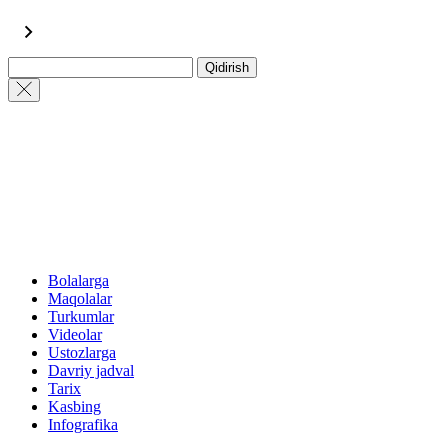
Qidirish
Bolalarga
Maqolalar
Turkumlar
Videolar
Ustozlarga
Davriy jadval
Tarix
Kasbing
Infografika