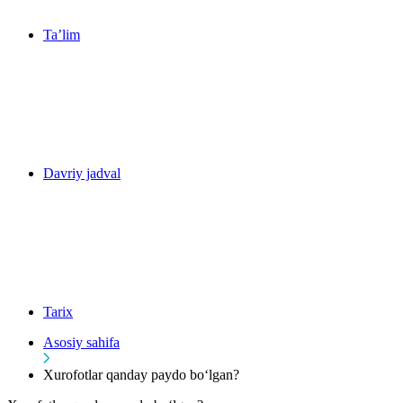
Ta’lim
Davriy jadval
Tarix
Asosiy sahifa
Xurofotlar qanday paydo bo‘lgan?