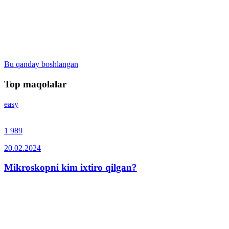
Bu qanday boshlangan
Top maqolalar
easy
1 989
20.02.2024
Mikroskopni kim ixtiro qilgan?