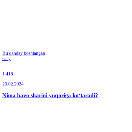
Bu qanday boshlangan
easy
1 418
20.02.2024
Nima havo sharini yuqoriga ko‘taradi?