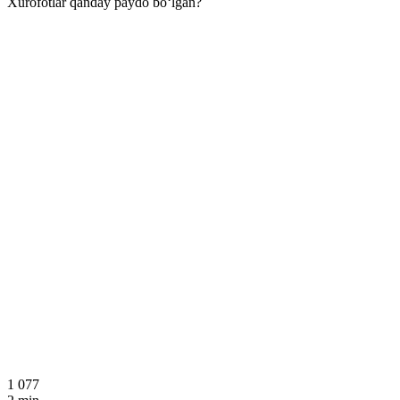
Xurofotlar qanday paydo bo‘lgan?
1 077