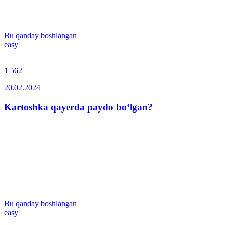
Bu qanday boshlangan
easy
1 562
20.02.2024
Kartoshka qayerda paydo bo‘lgan?
Bu qanday boshlangan
easy