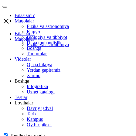
Bilasizmi?
Maqolalar
Fizika va astronomiya
Kimyo
Bilasizmi?
Biologiya va tibbiyot
Maqolalar
IT va muhandislik
Fizika va astronomiya
Boshqa
Turkumlar
Videolar
Qisqa hikoya
Yerdan gapiramiz
Xurmo
Boshqa
Infografika
Uznet katalogi
Testlar
Loyihalar
Davriy jadval
Tarix
Kampus
Oy bir piksel
Toggle dark mode