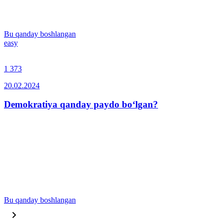
Bu qanday boshlangan
easy
1 373
20.02.2024
Demokratiya qanday paydo bo‘lgan?
Bu qanday boshlangan