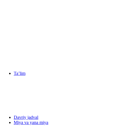
Ta’lim
Davriy jadval
Miya va yana miya