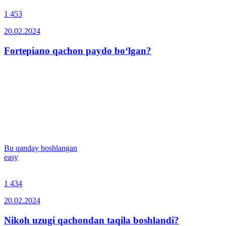
1 453
20.02.2024
Fortepiano qachon paydo bo‘lgan?
Bu qanday boshlangan
easy
1 434
20.02.2024
Nikoh uzugi qachondan taqila boshlandi?