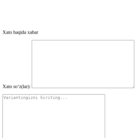
Xato haqida xabar
Xato so‘z(lar):