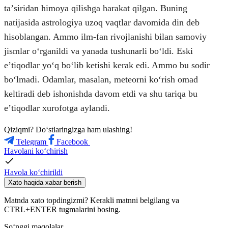
taʼsiridan himoya qilishga harakat qilgan. Buning
natijasida astrologiya uzoq vaqtlar davomida din deb
hisoblangan. Ammo ilm-fan rivojlanishi bilan samoviy
jismlar oʻrganildi va yanada tushunarli boʻldi. Eski
eʼtiqodlar yoʻq boʻlib ketishi kerak edi. Ammo bu sodir
boʻlmadi. Odamlar, masalan, meteorni koʻrish omad
keltiradi deb ishonishda davom etdi va shu tariqa bu
eʼtiqodlar xurofotga aylandi.
Qiziqmi? Doʻstlaringizga ham ulashing!
Telegram
Facebook
Havolani ko‘chirish
Havola ko‘chirildi
Xato haqida xabar berish
Matnda xato topdingizmi? Kerakli matnni belgilang va
CTRL+ENTER tugmalarini bosing.
So‘nggi maqolalar