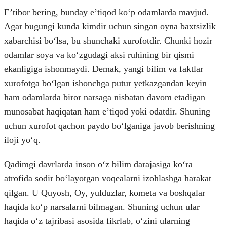
Eʼtibor bering, bunday eʼtiqod koʻp odamlarda mavjud.
Agar bugungi kunda kimdir uchun singan oyna baxtsizlik
xabarchisi boʻlsa, bu shunchaki xurofotdir. Chunki hozir
odamlar soya va koʻzgudagi aksi ruhining bir qismi
ekanligiga ishonmaydi. Demak, yangi bilim va faktlar
xurofotga boʻlgan ishonchga putur yetkazgandan keyin
ham odamlarda biror narsaga nisbatan davom etadigan
munosabat haqiqatan ham eʼtiqod yoki odatdir. Shuning
uchun xurofot qachon paydo boʻlganiga javob berishning
iloji yoʻq.
Qadimgi davrlarda inson oʻz bilim darajasiga koʻra
atrofida sodir boʻlayotgan voqealarni izohlashga harakat
qilgan. U Quyosh, Oy, yulduzlar, kometa va boshqalar
haqida koʻp narsalarni bilmagan. Shuning uchun ular
haqida oʻz tajribasi asosida fikrlab, oʻzini ularning