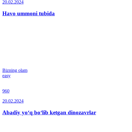
20.02.2024
Havo ummoni tubida
Bizning olam
easy
960
20.02.2024
Abadiy yo‘q bo‘lib ketgan dinozavrlar