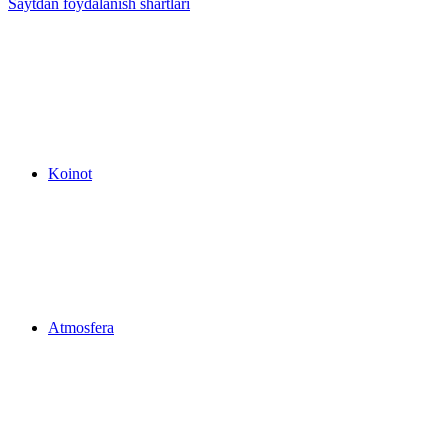
Saytdan foydalanish shartlari
Koinot
Atmosfera