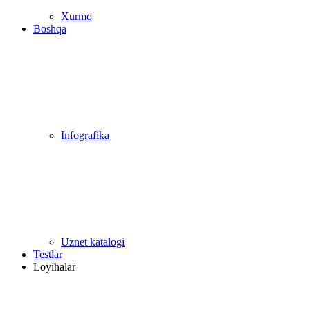
Xurmo
Boshqa
Infografika
Uznet katalogi
Testlar
Loyihalar