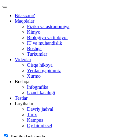
Bilasizmi?
Maqolalar
Fizika va astronomiya
Kimyo
Biologiya va tibbiyot
IT va muhandislik
Boshqa
Turkumlar
Videolar
Qisqa hikoya
Yerdan gapiramiz
Xurmo
Boshqa
Infografika
Uznet katalogi
Testlar
Loyihalar
Davriy jadval
Tarix
Kampus
Oy bir piksel
Toggle dark mode