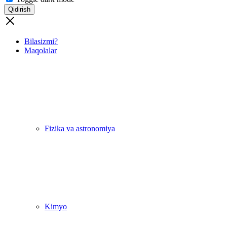
Qidirish
Bilasizmi?
Maqolalar
Fizika va astronomiya
Kimyo