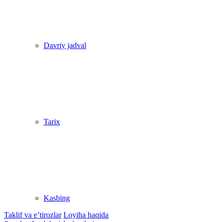
Davriy jadval
Tarix
Kasbing
Taklif va e’tirozlar
Loyiha haqida