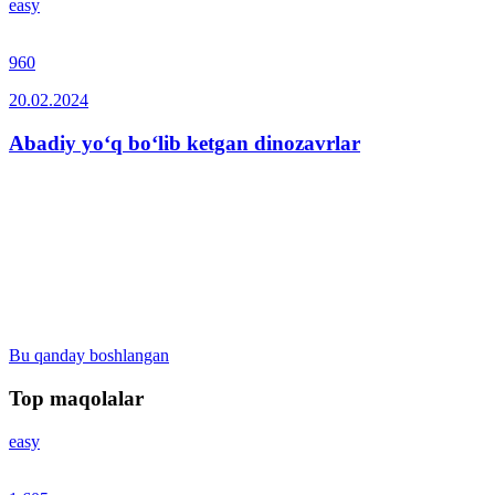
easy
960
20.02.2024
Abadiy yo‘q bo‘lib ketgan dinozavrlar
Bu qanday boshlangan
Top maqolalar
easy