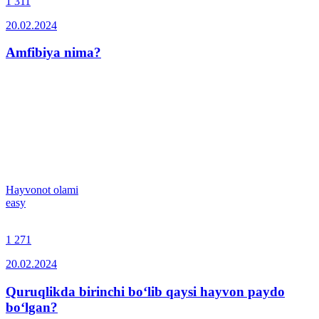
1 311
20.02.2024
Amfibiya nima?
Hayvonot olami
easy
1 271
20.02.2024
Quruqlikda birinchi bo‘lib qaysi hayvon paydo
bo‘lgan?