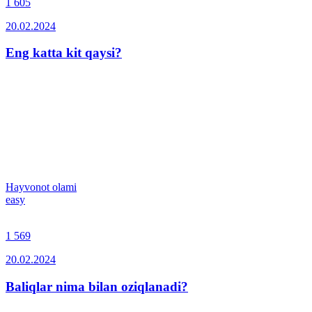
1 605
20.02.2024
Eng katta kit qaysi?
Hayvonot olami
easy
1 569
20.02.2024
Baliqlar nima bilan oziqlanadi?