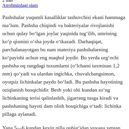
2
min
Atrofimizdagi olam
Pashshalar yuqumli kasalliklar tashuvchisi ekani hammaga
maʼlum. Pashsha chiqindi va bakteriyalar rivojlanishi
uchun qulay boʻlgan joylar yaqinida tugʻilib, umrining
koʻp qismini oʻsha joyda oʻtkazadi. Darhaqiqat,
parchalanayotgan bu nam materiya pashshalarning
koʻpayishi uchun eng maqbul joydir. Bu yerda urgʻochi
pashsha oq rangdagi tuxumlarni (oʻlchami taxminan 1,2
mm) qoʻyadi va ulardan ingichka, chuvalchangsimon,
oyoqsiz lichinkalar paydo boʻladi. Bu pashsha hayotining
oziqlanish bosqichidir. Besh yoki olti kundan soʻng
lichinkaning terisi qalinlashib, jigarrang tusga kiradi va
pashshaning hayoti dam olish bosqichiga oʻtadi: lichinka
pillaga aylanadi.
Yana 5—6 kundan keyin pilla qobigʻidan voyaga yetgan