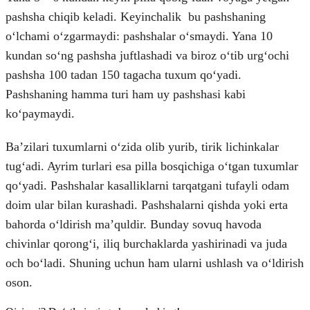
pashsha chiqib keladi. Keyinchalik bu pashshaning
oʻlchami oʻzgarmaydi: pashshalar oʻsmaydi. Yana 10
kundan soʻng pashsha juftlashadi va biroz oʻtib urgʻochi
pashsha 100 tadan 150 tagacha tuxum qoʻyadi.
Pashshaning hamma turi ham uy pashshasi kabi
koʻpaymaydi.
Baʼzilari tuxumlarni oʻzida olib yurib, tirik lichinkalar
tugʻadi. Ayrim turlari esa pilla bosqichiga oʻtgan tuxumlar
qoʻyadi. Pashshalar kasalliklarni tarqatgani tufayli odam
doim ular bilan kurashadi. Pashshalarni qishda yoki erta
bahorda oʻldirish maʼquldir. Bunday sovuq havoda
chivinlar qorongʻi, iliq burchaklarda yashirinadi va juda
och boʻladi. Shuning uchun ham ularni ushlash va oʻldirish
oson.