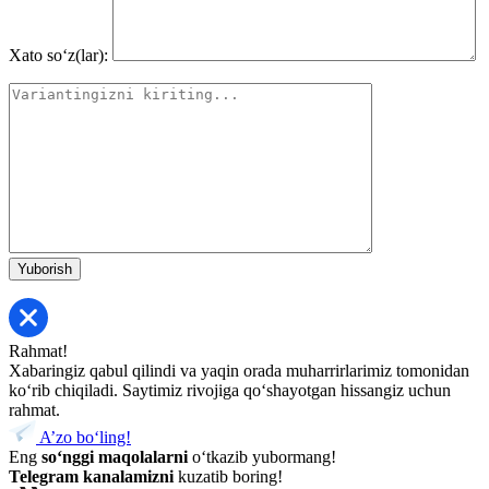
Xato so‘z(lar):
Rahmat!
Xabaringiz qabul qilindi va yaqin orada muharrirlarimiz tomonidan
koʻrib chiqiladi. Saytimiz rivojiga qoʻshayotgan hissangiz uchun
rahmat.
A’zo bo‘ling!
Eng
so‘nggi maqolalarni
o‘tkazib yubormang!
Telegram kanalamizni
kuzatib boring!