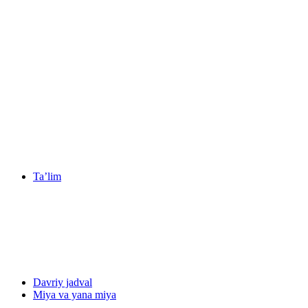
Ta’lim
Davriy jadval
Miya va yana miya