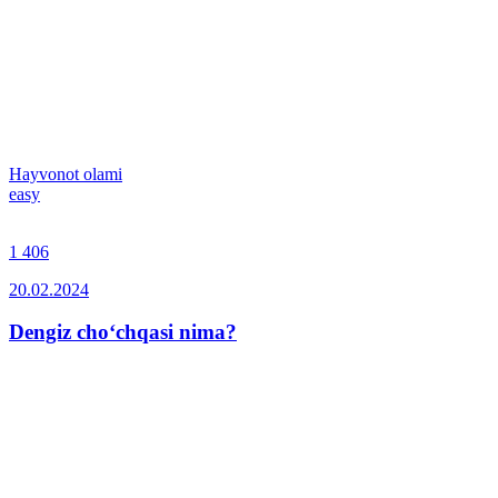
Hayvonot olami
easy
1 406
20.02.2024
Dengiz cho‘chqasi nima?