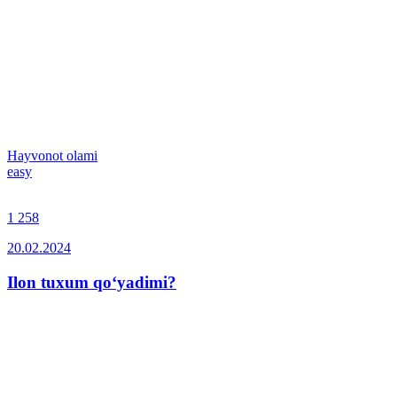
Hayvonot olami
easy
1 258
20.02.2024
Ilon tuxum qo‘yadimi?