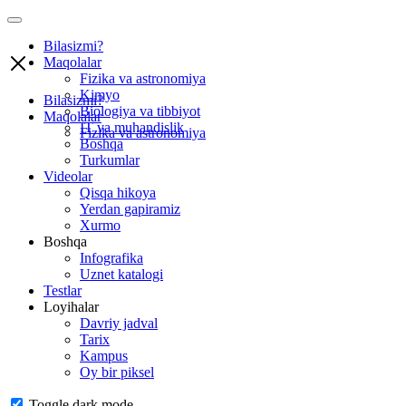
Bilasizmi?
Maqolalar
Fizika va astronomiya
Kimyo
Bilasizmi?
Biologiya va tibbiyot
Maqolalar
IT va muhandislik
Fizika va astronomiya
Boshqa
Turkumlar
Videolar
Qisqa hikoya
Yerdan gapiramiz
Xurmo
Boshqa
Infografika
Uznet katalogi
Testlar
Loyihalar
Davriy jadval
Tarix
Kampus
Oy bir piksel
Toggle dark mode