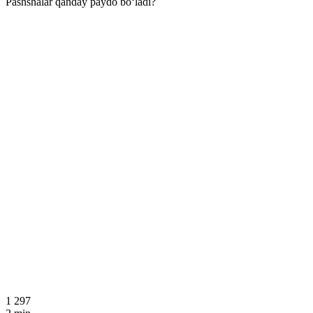
Pashshalar qanday paydo bo‘ladi?
1 297