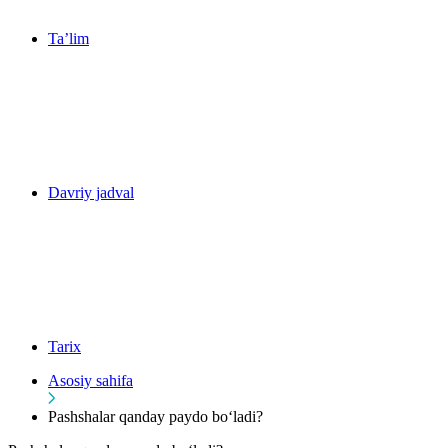
Ta’lim
Davriy jadval
Tarix
Asosiy sahifa
Pashshalar qanday paydo bo‘ladi?