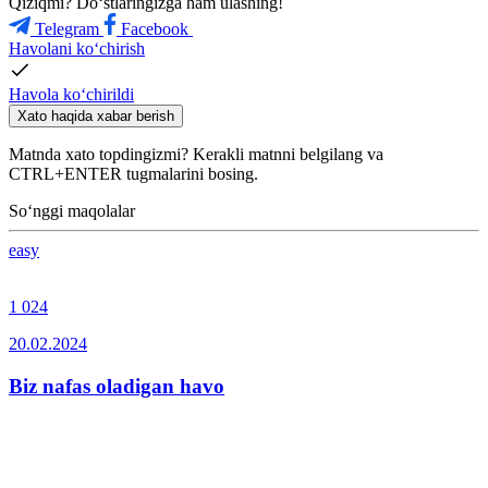
Qiziqmi? Doʻstlaringizga ham ulashing!
Telegram
Facebook
Havolani ko‘chirish
Havola ko‘chirildi
Xato haqida xabar berish
Matnda xato topdingizmi? Kerakli matnni belgilang va
CTRL+ENTER tugmalarini bosing.
So‘nggi maqolalar
easy
1 024
20.02.2024
Biz nafas oladigan havo