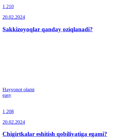
1 210
20.02.2024
Sakkizoyoqlar qanday oziqlanadi?
Hayvonot olami
easy
1 208
20.02.2024
Chigirtkalar eshitish qobiliyatiga egami?