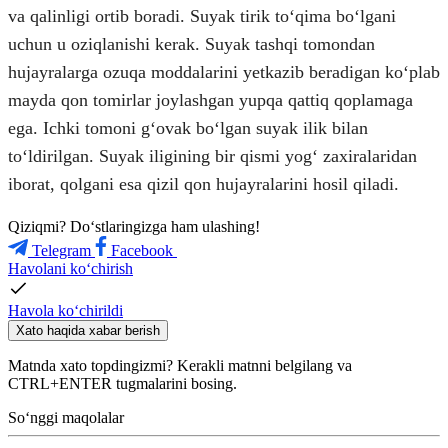
va qalinligi ortib boradi. Suyak tirik toʻqima boʻlgani
uchun u oziqlanishi kerak. Suyak tashqi tomondan
hujayralarga ozuqa moddalarini yetkazib beradigan koʻplab
mayda qon tomirlar joylashgan yupqa qattiq qoplamaga
ega. Ichki tomoni gʻovak boʻlgan suyak ilik bilan
toʻldirilgan. Suyak iligining bir qismi yogʻ zaxiralaridan
iborat, qolgani esa qizil qon hujayralarini hosil qiladi.
Qiziqmi? Doʻstlaringizga ham ulashing!
Telegram
Facebook
Havolani ko‘chirish
Havola ko‘chirildi
Xato haqida xabar berish
Matnda xato topdingizmi? Kerakli matnni belgilang va
CTRL+ENTER tugmalarini bosing.
So‘nggi maqolalar