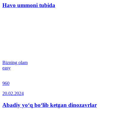
Havo ummoni tubida
Bizning olam
easy
960
20.02.2024
Abadiy yo‘q bo‘lib ketgan dinozavrlar