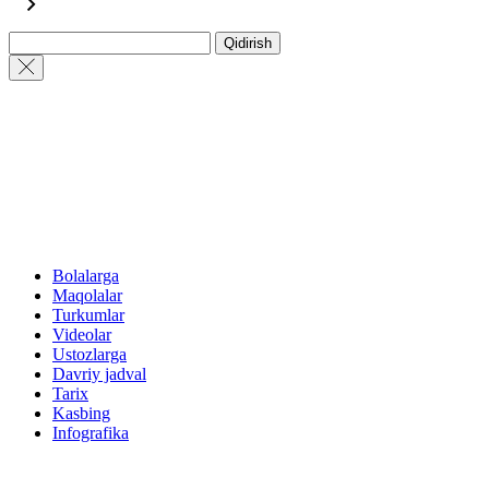
Qidirish
Bolalarga
Maqolalar
Turkumlar
Videolar
Ustozlarga
Davriy jadval
Tarix
Kasbing
Infografika