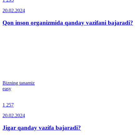
20.02.2024
Qon inson organizmida qanday vazifani bajaradi?
Bizning tanamiz
easy
1 257
20.02.2024
Jigar qanday vazifa bajaradi?