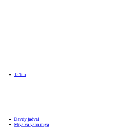
Ta’lim
Davriy jadval
Miya va yana miya