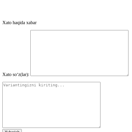
Xato haqida xabar
Xato so‘z(lar):