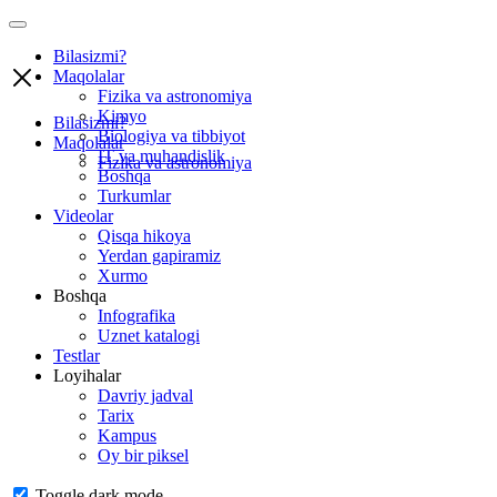
Bilasizmi?
Maqolalar
Fizika va astronomiya
Kimyo
Bilasizmi?
Biologiya va tibbiyot
Maqolalar
IT va muhandislik
Fizika va astronomiya
Boshqa
Turkumlar
Videolar
Qisqa hikoya
Yerdan gapiramiz
Xurmo
Boshqa
Infografika
Uznet katalogi
Testlar
Loyihalar
Davriy jadval
Tarix
Kampus
Oy bir piksel
Toggle dark mode