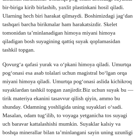
bir-biriga kirib birlashib, yaxlit plastinkani hosil qiladi.
Ularning hech biri harakat qilmaydi. Boshimizdagi jagʻdan
tashqari barcha birikmalar ham harakatsizdir. Skelet
tomonidan taʼminlanadigan himoya miyani himoya
qiladigan bosh suyagining qattiq suyak qoplamasidan
tashkil topgan.
Qovurgʻa qafasi yurak va oʻpkani himoya qiladi. Umurtqa
pogʻonasi esa asab tolalari uchun magistral boʻlgan orqa
miyani himoya qiladi. Umurtqa pogʻonasi aslida kichikroq
suyaklardan tashkil topgan zanjirdir.Biz uchun suyak bu —
tirik materiya ekanini tasavvur qilish qiyin, ammo bu
shunday. Odamning yoshligida uning suyaklari oʻsadi.
Masalan, odam tugʻilib, to voyaga yetganicha tos suyagi
uch baravar kattalashishi mumkin. Suyaklar kalsiy va
boshqa minerallar bilan taʼminlangani sayin uning uzunligi