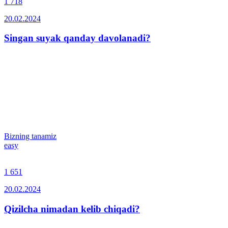
1 718
20.02.2024
Singan suyak qanday davolanadi?
Bizning tanamiz
easy
1 651
20.02.2024
Qizilcha nimadan kelib chiqadi?