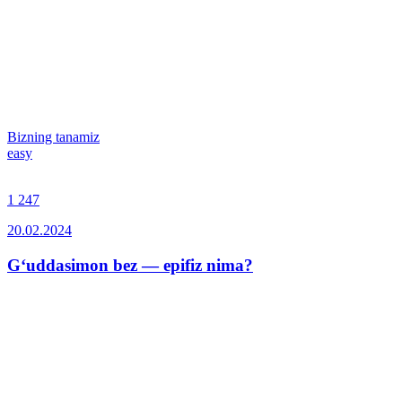
Bizning tanamiz
easy
1 247
20.02.2024
G‘uddasimon bez — epifiz nima?