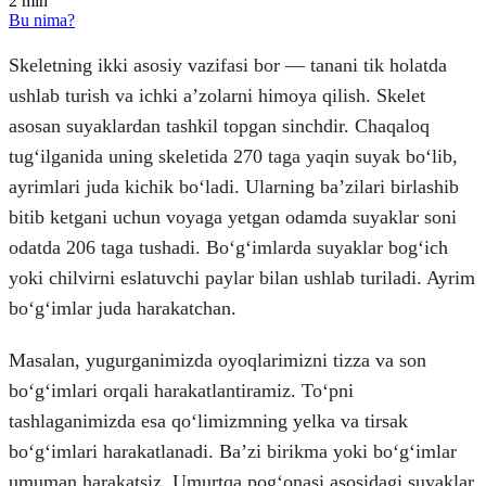
2
min
Bu nima?
Skeletning ikki asosiy vazifasi bor — tanani tik holatda
ushlab turish va ichki aʼzolarni himoya qilish. Skelet
asosan suyaklardan tashkil topgan sinchdir. Chaqaloq
tugʻilganida uning skeletida 270 taga yaqin suyak boʻlib,
ayrimlari juda kichik boʻladi. Ularning baʼzilari birlashib
bitib ketgani uchun voyaga yetgan odamda suyaklar soni
odatda 206 taga tushadi. Boʻgʻimlarda suyaklar bogʻich
yoki chilvirni eslatuvchi paylar bilan ushlab turiladi. Ayrim
boʻgʻimlar juda harakatchan.
Masalan, yugurganimizda oyoqlarimizni tizza va son
boʻgʻimlari orqali harakatlantiramiz. Toʻpni
tashlaganimizda esa qoʻlimizmning yelka va tirsak
boʻgʻimlari harakatlanadi. Baʼzi birikma yoki boʻgʻimlar
umuman harakatsiz. Umurtqa pogʻonasi asosidagi suyaklar