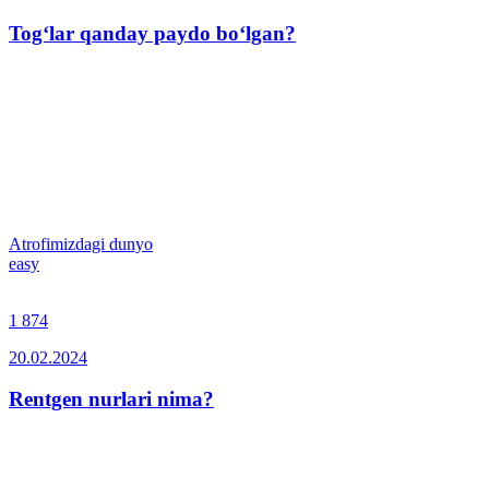
Tog‘lar qanday paydo bo‘lgan?
Atrofimizdagi dunyo
easy
1 874
20.02.2024
Rentgen nurlari nima?