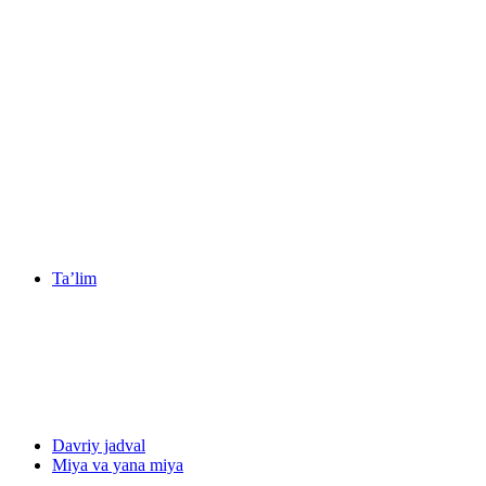
Ta’lim
Davriy jadval
Miya va yana miya