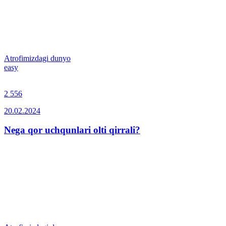
Atrofimizdagi dunyo
easy
2 556
20.02.2024
Nega qor uchqunlari olti qirrali?