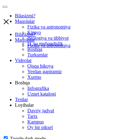
Bilasizmi?
Maqolalar
Fizika va astronomiya
Kimyo
Bilasizmi?
Biologiya va tibbiyot
Maqolalar
IT va muhandislik
Fizika va astronomiya
Boshqa
Turkumlar
Videolar
Qisqa hikoya
Yerdan gapiramiz
Xurmo
Boshqa
Infografika
Uznet katalogi
Testlar
Loyihalar
Davriy jadval
Tarix
Kampus
Oy bir piksel
Toggle dark mode