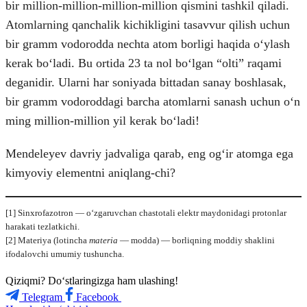
bir million-million-million-million qismini tashkil qiladi.
Atomlarning qanchalik kichikligini tasavvur qilish uchun
bir gramm vodorodda nechta atom borligi haqida oʻylash
kerak boʻladi. Bu ortida 23 ta nol boʻlgan “olti” raqami
deganidir. Ularni har soniyada bittadan sanay boshlasak,
bir gramm vodoroddagi barcha atomlarni sanash uchun oʻn
ming million-million yil kerak boʻladi!
Mendeleyev davriy jadvaliga qarab, eng ogʻir atomga ega
kimyoviy elementni aniqlang-chi?
[1] Sinxrofazotron — o‘zgaruvchan chastotali elektr maydonidagi protonlar
harakati tezlatkichi.
[2] Materiya (lotincha
materia
— modda) — borliqning moddiy shaklini
ifodalovchi umumiy tushuncha.
Qiziqmi? Doʻstlaringizga ham ulashing!
Telegram
Facebook