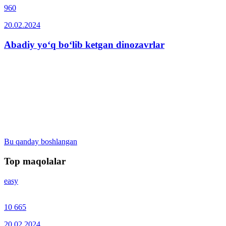
960
20.02.2024
Abadiy yo‘q bo‘lib ketgan dinozavrlar
Bu qanday boshlangan
Top maqolalar
easy
10 665
20.02.2024