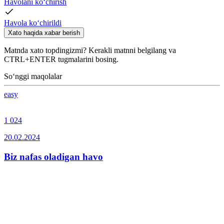
Havolani ko‘chirish
Havola ko‘chirildi
Xato haqida xabar berish
Matnda xato topdingizmi? Kerakli matnni belgilang va
CTRL+ENTER tugmalarini bosing.
So‘nggi maqolalar
easy
1 024
20.02.2024
Biz nafas oladigan havo