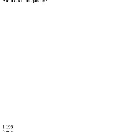
Atom o‘lchami qanday?
1 198