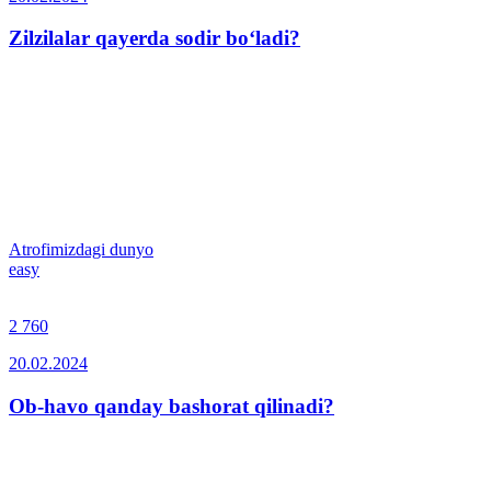
Zilzilalar qayerda sodir bo‘ladi?
Atrofimizdagi dunyo
easy
2 760
20.02.2024
Ob-havo qanday bashorat qilinadi?