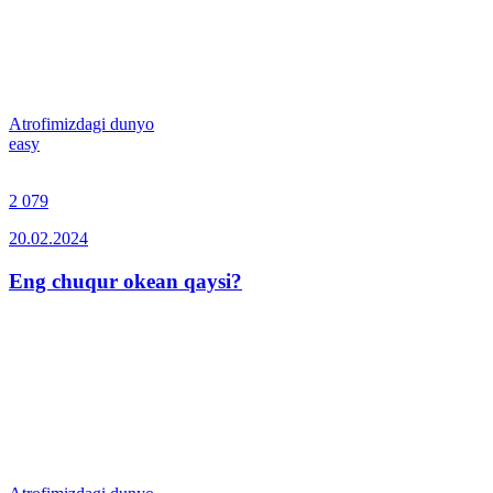
Atrofimizdagi dunyo
easy
2 079
20.02.2024
Eng chuqur okean qaysi?