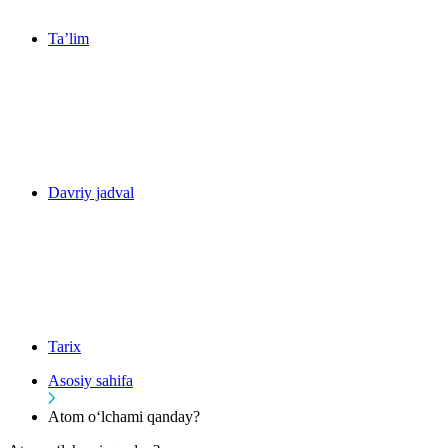
Ta’lim
Davriy jadval
Tarix
Asosiy sahifa
Atom o‘lchami qanday?