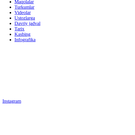
Maqolalar
Turkumlar
Videolar
Ustozlarga
Davriy jadval
Tarix
Kasbing
Infografika
Instagram