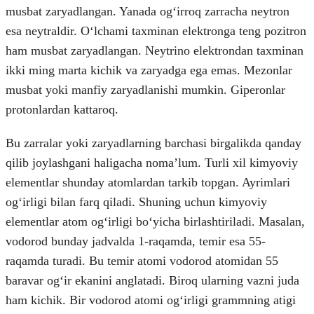
musbat zaryadlangan. Yanada ogʻirroq zarracha neytron
esa neytraldir. Oʻlchami taxminan elektronga teng pozitron
ham musbat zaryadlangan. Neytrino elektrondan taxminan
ikki ming marta kichik va zaryadga ega emas. Mezonlar
musbat yoki manfiy zaryadlanishi mumkin. Giperonlar
protonlardan kattaroq.
Bu zarralar yoki zaryadlarning barchasi birgalikda qanday
qilib joylashgani haligacha nomaʼlum. Turli xil kimyoviy
elementlar shunday atomlardan tarkib topgan. Ayrimlari
ogʻirligi bilan farq qiladi. Shuning uchun kimyoviy
elementlar atom ogʻirligi boʻyicha birlashtiriladi. Masalan,
vodorod bunday jadvalda 1-raqamda, temir esa 55-
raqamda turadi. Bu temir atomi vodorod atomidan 55
baravar ogʻir ekanini anglatadi. Biroq ularning vazni juda
ham kichik. Bir vodorod atomi ogʻirligi grammning atigi