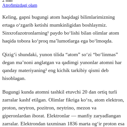
2
min
Atrofimizdagi olam
Keling, gapni bugungi atom haqidagi bilimlarimizning
ertaga oʻzgarib ketishi mumkinligidan boshlaymiz.
Sinxrofazotronlarning¹ paydo boʻlishi bilan olimlar atom
haqida tobora koʻproq maʼlumotlarga ega boʻlmoqda.
Qizigʻi shundaki, yunon tilida “atom” soʻzi “boʻlinmas”
degan maʼnoni anglatgan va qadimgi yunonlar atomni har
qanday materiyaning² eng kichik tarkibiy qismi deb
hisoblagan.
Bugungi kunda atomni tashkil etuvchi 20 dan ortiq turli
zarralar kashf etilgan. Olimlar fikriga koʻra, atom elektron,
proton, neytron, pozitron, neytrino, mezon va
giperonlardan iborat. Elektronlar — manfiy zaryadlangan
zarralar. Elektrondan taxminan 1836 marta ogʻir proton esa